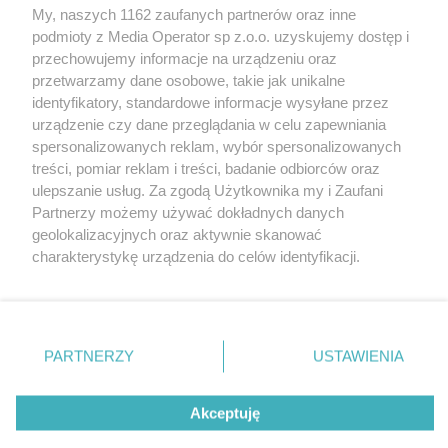
My, naszych 1162 zaufanych partnerów oraz inne
Wydawca mediów
lokalnych
podmioty z Media Operator sp z.o.o. uzyskujemy dostęp i
przechowujemy informacje na urządzeniu oraz
przetwarzamy dane osobowe, takie jak unikalne
identyfikatory, standardowe informacje wysyłane przez
urządzenie czy dane przeglądania w celu zapewniania
spersonalizowanych reklam, wybór spersonalizowanych
Nie zapomnij
treści, pomiar reklam i treści, badanie odbiorców oraz
zapoznać się z:
polityką prywatności
ulepszanie usług. Za zgodą Użytkownika my i Zaufani
Twoje
miasto
Skontakuj się
z nami
Partnerzy możemy używać dokładnych danych
Piekary Śląskie
Kontakt
geolokalizacyjnych oraz aktywnie skanować
Chorzów
Redakcja
charakterystykę urządzenia do celów identyfikacji.
Tarnowskie Góry
Newsletter
Ruda Śląska
Reklama
Ponieważ cenimy Twoją prywatność, prosimy o zgodę na
Świętochłowice
korzystanie z tych technologii poprzez kliknięcie
Tychy
„Akceptuję”. Zgoda jest dobrowolna i zawsze możesz ją
Bytom
Katowice
zmienić/wycofać klikając przycisk ustawień prywatności
PARTNERZY
USTAWIENIA
Gliwice
znajdujący się w lewym dolnym rogu strony
. Niektóre
Zabrze
Zagłębie
rodzaje przetwarzania danych nie wymagają zgody
Akceptuję
użytkownika, ale masz prawo sprzeciwić się takiemu
przetwarzaniu. Preferencje będą miały zastosowania tylko