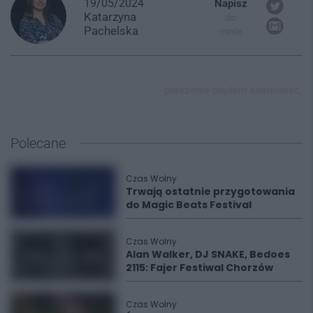
19/05/2024
Napisz
Katarzyna
do
Pachelska
mnie
porażenie prądem sosnowiec,
Polecane
Czas Wolny
Trwają ostatnie przygotowania
do Magic Beats Festival
Czas Wolny
Alan Walker, DJ SNAKE, Bedoes
2115: Fajer Festiwal Chorzów
Czas Wolny