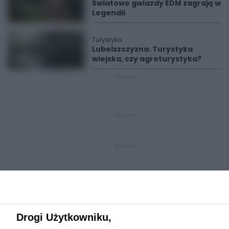
Światowe gwiazdy EDM zagrają w
Legendii
Turystyka
Lubelszczyzna. Turystyka
wiejska, czy agroturystyka?
REKLAMA
REKLAMA
REKLAMA
Drogi Użytkowniku,