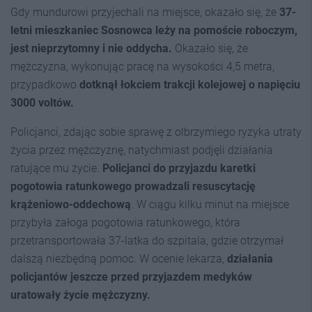
Gdy mundurowi przyjechali na miejsce, okazało się, że
37-
letni mieszkaniec Sosnowca leży na pomoście roboczym,
jest nieprzytomny i nie oddycha.
Okazało się, że
mężczyzna, wykonując pracę na wysokości 4,5 metra,
przypadkowo
dotknął łokciem trakcji kolejowej o napięciu
3000 voltów.
Policjanci, zdając sobie sprawę z olbrzymiego ryzyka utraty
życia przez mężczyznę, natychmiast podjęli działania
ratujące mu życie.
Policjanci do przyjazdu karetki
pogotowia ratunkowego prowadzali resuscytację
krążeniowo-oddechową
. W ciągu kilku minut na miejsce
przybyła załoga pogotowia ratunkowego, która
przetransportowała 37-latka do szpitala, gdzie otrzymał
dalszą niezbędną pomoc. W ocenie lekarza,
działania
policjantów jeszcze przed przyjazdem medyków
uratowały życie mężczyzny.