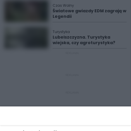
Czas Wolny
Światowe gwiazdy EDM zagrają w
Legendii
Turystyka
Lubelszczyzna. Turystyka
wiejska, czy agroturystyka?
REKLAMA
REKLAMA
REKLAMA