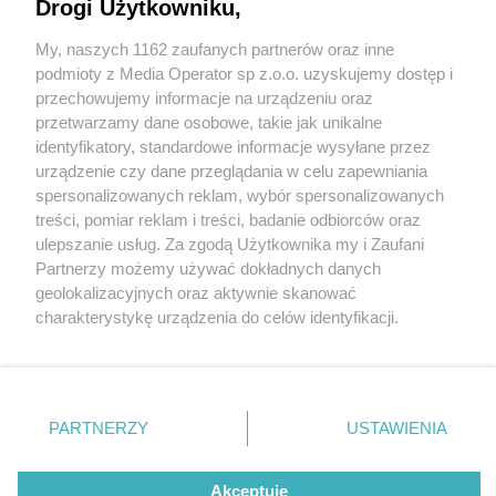
Drogi Użytkowniku,
My, naszych 1162 zaufanych partnerów oraz inne
Wydawca mediów
lokalnych
podmioty z Media Operator sp z.o.o. uzyskujemy dostęp i
przechowujemy informacje na urządzeniu oraz
przetwarzamy dane osobowe, takie jak unikalne
identyfikatory, standardowe informacje wysyłane przez
urządzenie czy dane przeglądania w celu zapewniania
spersonalizowanych reklam, wybór spersonalizowanych
Nie zapomnij
treści, pomiar reklam i treści, badanie odbiorców oraz
zapoznać się z:
polityką prywatności
ulepszanie usług. Za zgodą Użytkownika my i Zaufani
Twoje
miasto
Skontakuj się
z nami
Partnerzy możemy używać dokładnych danych
Piekary Śląskie
Kontakt
geolokalizacyjnych oraz aktywnie skanować
Chorzów
Redakcja
charakterystykę urządzenia do celów identyfikacji.
Tarnowskie Góry
Newsletter
Ruda Śląska
Reklama
Ponieważ cenimy Twoją prywatność, prosimy o zgodę na
Świętochłowice
korzystanie z tych technologii poprzez kliknięcie
Tychy
„Akceptuję”. Zgoda jest dobrowolna i zawsze możesz ją
Bytom
Katowice
zmienić/wycofać klikając przycisk ustawień prywatności
PARTNERZY
USTAWIENIA
Gliwice
znajdujący się w lewym dolnym rogu strony
. Niektóre
Zabrze
Zagłębie
rodzaje przetwarzania danych nie wymagają zgody
Akceptuję
użytkownika, ale masz prawo sprzeciwić się takiemu