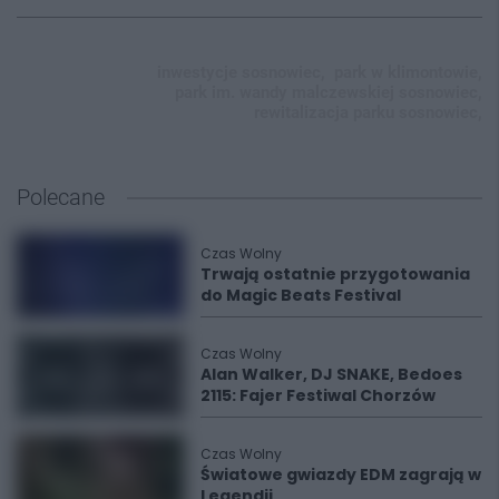
inwestycje sosnowiec,
park w klimontowie,
park im. wandy malczewskiej sosnowiec,
rewitalizacja parku sosnowiec,
Polecane
Czas Wolny
Trwają ostatnie przygotowania
do Magic Beats Festival
Czas Wolny
Alan Walker, DJ SNAKE, Bedoes
2115: Fajer Festiwal Chorzów
Czas Wolny
Światowe gwiazdy EDM zagrają w
Legendii