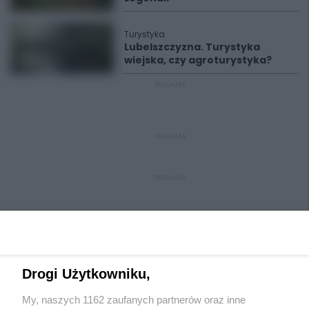
Turystyka
Lubelszczyzna. Turystyka
wiejska, czy agroturystyka?
REKLAMA
REKLAMA
REKLAMA
Drogi Użytkowniku,
My, naszych 1162 zaufanych partnerów oraz inne
Wydawca mediów
lokalnych