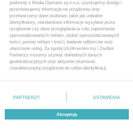
podmioty z Media Operator sp z.o.o. uzyskujemy dostęp i
przechowujemy informacje na urządzeniu oraz
przetwarzamy dane osobowe, takie jak unikalne
identyfikatory, standardowe informacje wysyłane przez
urządzenie czy dane przeglądania w celu zapewniania
spersonalizowanych reklam, wybór spersonalizowanych
Nie zapomnij
treści, pomiar reklam i treści, badanie odbiorców oraz
zapoznać się z:
polityką prywatności
ulepszanie usług. Za zgodą Użytkownika my i Zaufani
Twoje
miasto
Skontakuj się
z nami
Partnerzy możemy używać dokładnych danych
Piekary Śląskie
Kontakt
geolokalizacyjnych oraz aktywnie skanować
Chorzów
Redakcja
charakterystykę urządzenia do celów identyfikacji.
Tarnowskie Góry
Newsletter
Ruda Śląska
Reklama
Ponieważ cenimy Twoją prywatność, prosimy o zgodę na
Świętochłowice
korzystanie z tych technologii poprzez kliknięcie
Tychy
„Akceptuję”. Zgoda jest dobrowolna i zawsze możesz ją
Bytom
Katowice
zmienić/wycofać klikając przycisk ustawień prywatności
PARTNERZY
USTAWIENIA
Gliwice
znajdujący się w lewym dolnym rogu strony
. Niektóre
Zabrze
Zagłębie
rodzaje przetwarzania danych nie wymagają zgody
Akceptuję
użytkownika, ale masz prawo sprzeciwić się takiemu
przetwarzaniu. Preferencje będą miały zastosowania tylko
na tej witrynie.