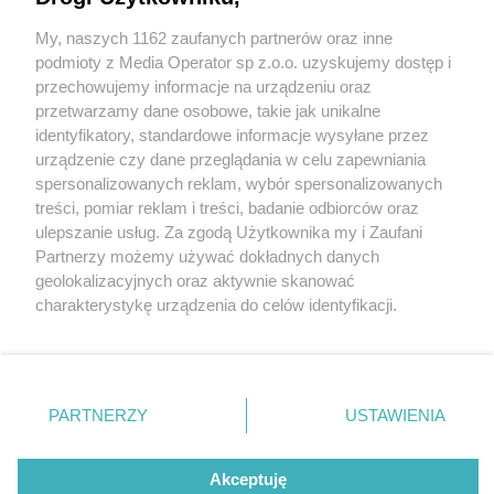
My, naszych 1162 zaufanych partnerów oraz inne
Wydawca mediów
lokalnych
podmioty z Media Operator sp z.o.o. uzyskujemy dostęp i
przechowujemy informacje na urządzeniu oraz
przetwarzamy dane osobowe, takie jak unikalne
identyfikatory, standardowe informacje wysyłane przez
urządzenie czy dane przeglądania w celu zapewniania
spersonalizowanych reklam, wybór spersonalizowanych
Nie zapomnij
treści, pomiar reklam i treści, badanie odbiorców oraz
zapoznać się z:
polityką prywatności
ulepszanie usług. Za zgodą Użytkownika my i Zaufani
Twoje
miasto
Skontakuj się
z nami
fot: źródło: Urząd Miasta Sosnowiec
Partnerzy możemy używać dokładnych danych
Piekary Śląskie
Kontakt
geolokalizacyjnych oraz aktywnie skanować
Chorzów
Redakcja
Sosnowiec. Trwa głosowanie nad Budżetem
charakterystykę urządzenia do celów identyfikacji.
Tarnowskie Góry
Newsletter
Obywatelskim na rok 2026. Pospieszcie się i
Ruda Śląska
Reklama
Ponieważ cenimy Twoją prywatność, prosimy o zgodę na
wybierzcie swoje projekty. Do wydania ponad 9
Świętochłowice
korzystanie z tych technologii poprzez kliknięcie
Tychy
milionów złotych!
„Akceptuję”. Zgoda jest dobrowolna i zawsze możesz ją
Bytom
Katowice
zmienić/wycofać klikając przycisk ustawień prywatności
PARTNERZY
USTAWIENIA
Gliwice
3 / 4
znajdujący się w lewym dolnym rogu strony
. Niektóre
Zabrze
Zagłębie
rodzaje przetwarzania danych nie wymagają zgody
XII Budżet Obywatelski w
użytkownika, ale masz prawo sprzeciwić się takiemu
Akceptuję