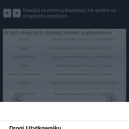
REKLAMA
Nawiguj za pomocą klawiatury, lub gestów na
urządzeniu mobilnym.
Drogi Użytkowniku,