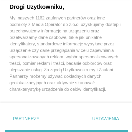
Drogi Użytkowniku,
My, naszych 1162 zaufanych partnerów oraz inne
Wydawca mediów
lokalnych
podmioty z Media Operator sp z.o.o. uzyskujemy dostęp i
przechowujemy informacje na urządzeniu oraz
przetwarzamy dane osobowe, takie jak unikalne
identyfikatory, standardowe informacje wysyłane przez
urządzenie czy dane przeglądania w celu zapewniania
spersonalizowanych reklam, wybór spersonalizowanych
Nie zapomnij
treści, pomiar reklam i treści, badanie odbiorców oraz
zapoznać się z:
polityką prywatności
ulepszanie usług. Za zgodą Użytkownika my i Zaufani
Twoje
miasto
Skontakuj się
z nami
Partnerzy możemy używać dokładnych danych
Piekary Śląskie
Kontakt
geolokalizacyjnych oraz aktywnie skanować
Chorzów
Redakcja
charakterystykę urządzenia do celów identyfikacji.
Tarnowskie Góry
Newsletter
Ruda Śląska
Reklama
Ponieważ cenimy Twoją prywatność, prosimy o zgodę na
Świętochłowice
korzystanie z tych technologii poprzez kliknięcie
Tychy
„Akceptuję”. Zgoda jest dobrowolna i zawsze możesz ją
Bytom
Katowice
zmienić/wycofać klikając przycisk ustawień prywatności
PARTNERZY
USTAWIENIA
Gliwice
znajdujący się w lewym dolnym rogu strony
. Niektóre
Zabrze
Zagłębie
rodzaje przetwarzania danych nie wymagają zgody