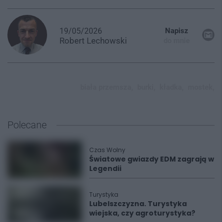
19/05/2026
Napisz
Robert
Lechowski
do mnie
biała przemsza,
burki,
kładka,
mostek,
Polecane
Czas Wolny
Światowe gwiazdy EDM zagrają w
Legendii
Turystyka
Lubelszczyzna. Turystyka
wiejska, czy agroturystyka?