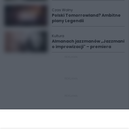
Czas Wolny
Polski Tomorrowland? Ambitne
plany Legendii
Kultura
Almanach jazzmanów „Jazzmani
o improwizacji" – premiera
REKLAMA
REKLAMA
REKLAMA