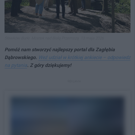
Sławków-Burki. Mostek nad Białą Przemszą. 13 maja 2026
Pomóż nam stworzyć najlepszy portal dla Zagłębia
Dąbrowskiego.
Weź udział w krótkiej ankiecie – odpowiedz
na pytania
. Z góry dziękujemy!
REKLAMA