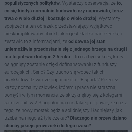
populistycznych polityków
. Wystarczy obserwacja, że
to,
co się kiedyś normalnie budowało czy naprawiało, teraz
trwa o wiele dłużej i kosztuje o wiele drożej
. Wystarczy
spojrzeć na ten obrazek przedstawiający wyjątkowo
nieskomplikowany obiekt jakim jest kładka nad rzeczką i
zestawić to z informacjami, że
od dawna jej stan
uniemożliwia przedostanie się z jednego brzegu na drugi i
ma to potrwać kolejne 2,5 roku
. I to ma być sukces, który
osiągnięty zostanie dzięki dofinansowaniu z funduszy
europejskich. Serio? Czy trudno się wobec takich
przykładów dziwić, że poparcie dla UE spada? Przecież
każdy normalny człowiek, któremu praca nie straszna,
pomyśli w tym momencie, że skrzyknęliby się z kolegami i
sami zrobili w 2-3 popołudnia coś takiego. I powie, że cóż z
tego, że nowy mostek będzie solidniejszy i ładniejszy, jak
trzeba na niego aż tyle czekać?
Dlaczego nie przewidziano
choćby jakiejś prowizorki do tego czasu?