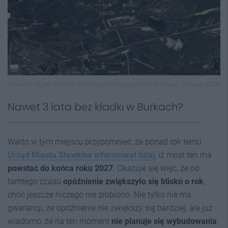
Sławków-Burki. Mostek nad Białą Przemszą i okolice. Mapa. 19 maja 2026
Nawet 3 lata bez kładki w Burkach?
Warto w tym miejscu przypomnieć, że ponad rok temu
Urząd Miasta Sławków informował tutaj
, iż most ten ma
powstać do końca roku 2027
. Okazuje się więc, że od
tamtego czasu
opóźnienie zwiększyło się blisko o rok
,
choć jeszcze niczego nie zrobiono. Nie tylko nie ma
gwarancji, że opóźnienie nie zwiększy się bardziej, ale już
wiadomo, że na ten moment
nie planuje się wybudowania