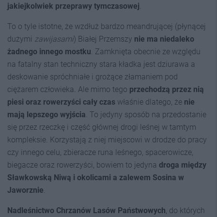
jakiejkolwiek przeprawy tymczasowej
.
To o tyle istotne, że wzdłuż bardzo meandrującej (płynącej
dużymi
zawijasami
) Białej Przemszy
nie ma niedaleko
żadnego innego mostku
. Zamknięta obecnie ze względu
na fatalny stan techniczny stara kładka jest dziurawa a
deskowanie spróchniałe i grożące złamaniem pod
ciężarem człowieka. Ale mimo tego
przechodzą przez nią
piesi oraz rowerzyści cały czas
właśnie dlatego, że
nie
mają lepszego wyjścia
. To jedyny sposób na przedostanie
się przez rzeczkę i część głównej drogi leśnej w tamtym
kompleksie. Korzystają z niej miejscowi w drodze do pracy
czy innego celu, zbieracze runa leśnego, spacerowicze,
biegacze oraz rowerzyści, bowiem to jedyna
droga między
Sławkowską Niwą i okolicami a zalewem Sosina w
Jaworznie
.
Nadleśnictwo Chrzanów Lasów Państwowych
, do których