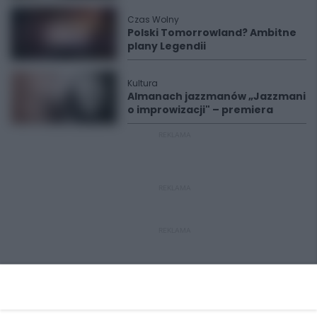
Czas Wolny
Polski Tomorrowland? Ambitne
plany Legendii
Kultura
Almanach jazzmanów „Jazzmani
o improwizacji" – premiera
REKLAMA
REKLAMA
REKLAMA