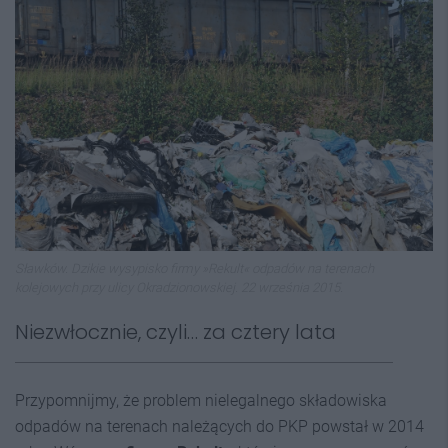
Sławków. Dzikie wysypisko firmy »Rekult« odpadów na terenach
kolejowych przy ulicy Okradzionowskiej. 22 września 2015.
Niezwłocznie, czyli… za cztery lata
Przypomnijmy, że problem nielegalnego składowiska
odpadów na terenach należących do PKP powstał w 2014