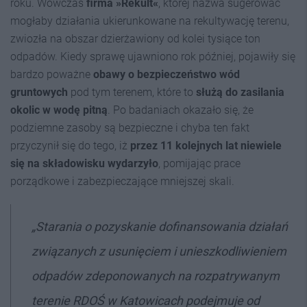
roku. Wówczas
firma »Rekult«
, której nazwa sugerować
mogłaby działania ukierunkowane na rekultywację terenu,
zwiozła na obszar dzierżawiony od kolei tysiące ton
odpadów. Kiedy sprawę ujawniono rok później, pojawiły się
bardzo poważne
obawy o bezpieczeństwo wód
gruntowych
pod tym terenem, które to
służą do zasilania
okolic w wodę pitną
. Po badaniach okazało się, że
podziemne zasoby są bezpieczne i chyba ten fakt
przyczynił się do tego, iż
przez 11 kolejnych lat niewiele
się na składowisku wydarzyło
, pomijając prace
porządkowe i zabezpieczające mniejszej skali.
„Starania o pozyskanie dofinansowania działań
związanych z usunięciem i unieszkodliwieniem
odpadów zdeponowanych na rozpatrywanym
terenie RDOŚ w Katowicach podejmuje od