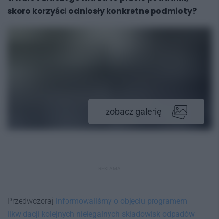
skoro korzyści odniosły konkretne podmioty?
zobacz galerię
REKLAMA
Przedwczoraj
informowaliśmy o objęciu programem
likwidacji kolejnych nielegalnych składowisk odpadów