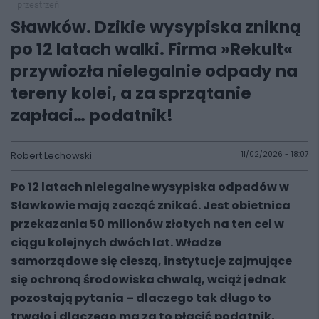
przestrzeń
Sławków. Dzikie wysypiska znikną
po 12 latach walki. Firma »Rekult«
przywiozła nielegalnie odpady na
tereny kolei, a za sprzątanie
zapłaci… podatnik!
Robert Lechowski
11/02/2026 - 18:07
Po 12 latach nielegalne wysypiska odpadów w
Sławkowie mają zacząć znikać. Jest obietnica
przekazania 50 milionów złotych na ten cel w
ciągu kolejnych dwóch lat. Władze
samorządowe się cieszą, instytucje zajmujące
się ochroną środowiska chwalą, wciąż jednak
pozostają pytania – dlaczego tak długo to
trwało i dlaczego ma za to płacić podatnik,