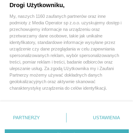
Drogi Użytkowniku,
My, naszych 1160 zaufanych partnerów oraz inne
Wydawca mediów
lokalnych
podmioty z Media Operator sp z.o.o. uzyskujemy dostęp i
przechowujemy informacje na urządzeniu oraz
przetwarzamy dane osobowe, takie jak unikalne
identyfikatory, standardowe informacje wysyłane przez
urządzenie czy dane przeglądania w celu zapewniania
spersonalizowanych reklam, wybór spersonalizowanych
Nie zapomnij
treści, pomiar reklam i treści, badanie odbiorców oraz
zapoznać się z:
polityką prywatności
ulepszanie usług. Za zgodą Użytkownika my i Zaufani
Twoje
miasto
Skontakuj się
z nami
Partnerzy możemy używać dokładnych danych
Piekary Śląskie
Kontakt
geolokalizacyjnych oraz aktywnie skanować
Chorzów
Redakcja
charakterystykę urządzenia do celów identyfikacji.
Tarnowskie Góry
Newsletter
Ruda Śląska
Reklama
Ponieważ cenimy Twoją prywatność, prosimy o zgodę na
Świętochłowice
korzystanie z tych technologii poprzez kliknięcie
Tychy
„Akceptuję”. Zgoda jest dobrowolna i zawsze możesz ją
Bytom
Katowice
zmienić/wycofać klikając przycisk ustawień prywatności
PARTNERZY
USTAWIENIA
Gliwice
znajdujący się w lewym dolnym rogu strony
. Niektóre
Zabrze
Zagłębie
rodzaje przetwarzania danych nie wymagają zgody