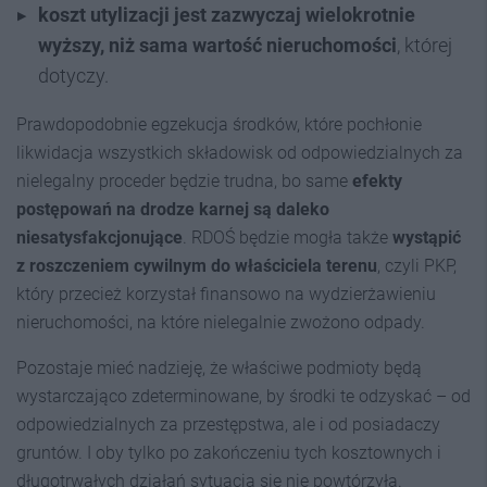
koszt utylizacji jest zazwyczaj wielokrotnie
wyższy, niż sama wartość nieruchomości
, której
dotyczy.
Prawdopodobnie egzekucja środków, które pochłonie
likwidacja wszystkich składowisk od odpowiedzialnych za
nielegalny proceder będzie trudna, bo same
efekty
postępowań na drodze karnej są daleko
niesatysfakcjonujące
. RDOŚ będzie mogła także
wystąpić
z roszczeniem cywilnym do właściciela terenu
, czyli PKP,
który przecież korzystał finansowo na wydzierżawieniu
nieruchomości, na które nielegalnie zwożono odpady.
Pozostaje mieć nadzieję, że właściwe podmioty będą
wystarczająco zdeterminowane, by środki te odzyskać – od
odpowiedzialnych za przestępstwa, ale i od posiadaczy
gruntów. I oby tylko po zakończeniu tych kosztownych i
długotrwałych działań sytuacja się nie powtórzyła.