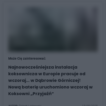
Może Cię zainteresować:
Najnowocześniejsza instalacja
koksownicza w Europie pracuje od
wczoraj… w Dąbrowie Górniczej!
Nową baterię uruchomiono wczoraj w
Koksowni „Przyjaźń”
AUTOR:
Robert Lechowski
13/05/2025