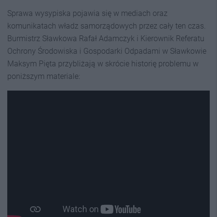
Sprawa wysypiska pojawia się w mediach oraz
komunikatach władz samorządowych przez cały ten czas.
Burmistrz Sławkowa Rafał Adamczyk i Kierownik Referatu
Ochrony Środowiska i Gospodarki Odpadami w Sławkowie
Maksym Pięta przybliżają w skrócie historię problemu w
poniższym materiale: