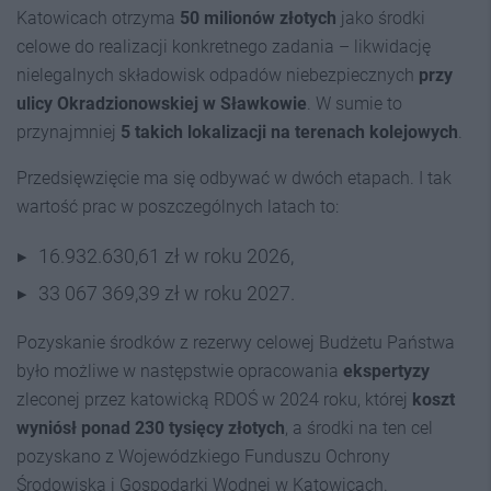
Katowicach otrzyma
50 milionów złotych
jako środki
celowe do realizacji konkretnego zadania – likwidację
nielegalnych składowisk odpadów niebezpiecznych
przy
ulicy Okradzionowskiej w Sławkowie
. W sumie to
przynajmniej
5 takich lokalizacji na terenach kolejowych
.
Przedsięwzięcie ma się odbywać w dwóch etapach. I tak
wartość prac w poszczególnych latach to:
16.932.630,61 zł w roku 2026,
33 067 369,39 zł w roku 2027.
Pozyskanie środków z rezerwy celowej Budżetu Państwa
było możliwe w następstwie opracowania
ekspertyzy
zleconej przez katowicką RDOŚ w 2024 roku, której
koszt
wyniósł ponad 230 tysięcy złotych
, a środki na ten cel
pozyskano z Wojewódzkiego Funduszu Ochrony
Środowiska i Gospodarki Wodnej w Katowicach.