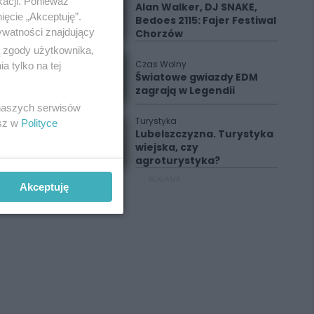
kacji. Ponieważ
Alan Walker, DJ SNAKE,
ięcie „Akceptuję”.
Bedoes 2115: Fajer Festiwal
ywatności znajdujący
Chorzów
ą zgody użytkownika,
Czas Wolny
 tylko na tej
Światowe gwiazdy EDM
zagrają w Legendii
 naszych serwisów
Turystyka
esz w
Polityce
Lubelszczyzna. Turystyka
wiejska, czy
agroturystyka?
REKLAMA
Akceptuję