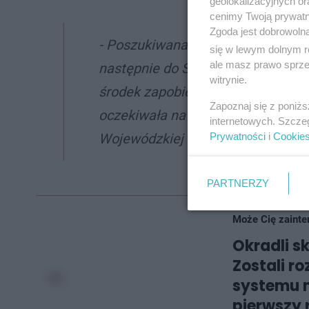
geolokalizacyjnych or
cenimy Twoją prywatno
Zgoda jest dobrowoln
- Poszukiwana została doprowadz
się w lewym dolnym r
ale masz prawo sprzec
następnie do Sądu Okręgowego w 
witrynie.
środek zapobiegawczy w postaci
Zapoznaj się z poniż
oczekiwała na
proces ekstradycyj
internetowych. Szcze
Prywatności
i
Cookie
Wojewódzkiej Policji w Katowicac
PARTNERZY
Może Cię zainte
Okradli s
Zostali r
systemu m
pierwszy 