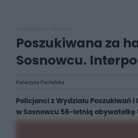
24zaglebie.pl
/
informacje
Poszukiwana za h
Sosnowcu. Interpol
Katarzyna Pachelska
Policjanci z Wydziału Poszukiwań i
w Sosnowcu 56-letnią obywatelkę 