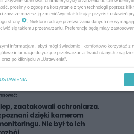
az aktywnie skanować charakterystykę urządzenia do celów identyfi
ść, prosimy o zgodę na korzystanie z tych technologii poprzez klikn
a i zawsze możesz ją zmienić/wycofać klikając przycisk ustawień pr
ona do Prokuratury Okręgowej w Sosnowcu, a
ogu strony
. Niektóre rodzaje przetwarzania danych nie wymagaj
iwić się takiemu przetwarzaniu. Preferencje będą miały zastosowania
Sosnowcu, gdzie zastosowano wobec niej
tymczasowego aresztowania
. Teraz będzie ona
szymi informacjami, abyś mógł świadomie i komfortowo korzystać z
ny
do Ukrainy - wyjaśniają policjanci z Komendy
gółowe informacje dotyczące przetwarzania Twoich danych znajdzi
s
oraz po kliknięciu w „Ustawienia”.
h.
USTAWIENIA
resować:
klep, zaatakowali ochroniarza.
ozpoznani dzięki kamerom
onitoringu. Nie był to ich
rozbój