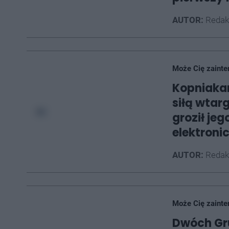
AUTOR:
Redak
Może Cię zainte
Kopniakam
siłą wtar
groził jeg
elektroni
AUTOR:
Redak
Może Cię zainte
Dwóch Gru