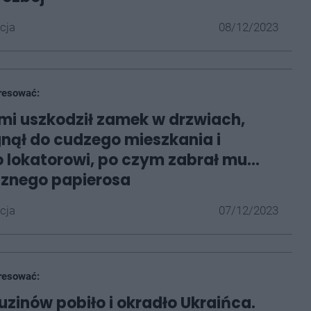
cja
08/12/2023
resować:
i uszkodził zamek w drzwiach,
gnął do cudzego mieszkania i
o lokatorowi, po czym zabrał mu...
cznego papierosa
cja
07/12/2023
resować:
zinów pobiło i okradło Ukraińca.