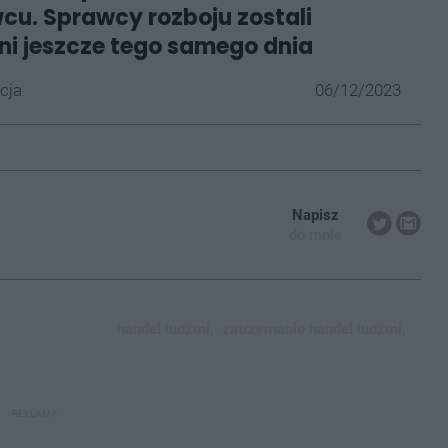
u. Sprawcy rozboju zostali
i jeszcze tego samego dnia
cja
06/12/2023
Napisz
do mnie
handel ludźmi,
zatrzymanie handel ludźmi,
REKLAMA