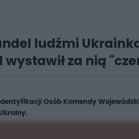
andel ludźmi Ukraink
 wystawił za nią "cz
 Identyfikacji Osób Komendy Wojewódzki
Ukrainy.