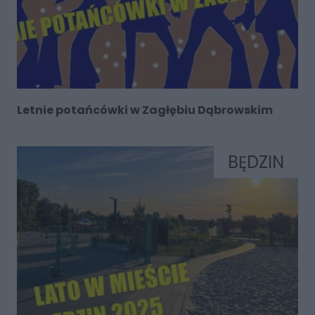
Letnie potańcówki w Zagłębiu Dąbrowskim
BĘDZIN