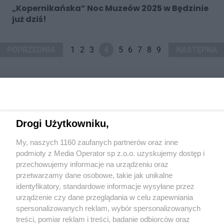
„Kopernikańska” Noc Muzeów 2025 w Będzinie
już dziś!
POPRZEDNIA
1
2
3
4
5
6
7
8
9
NASTĘPNA
Drogi Użytkowniku,
Wydawca mediów
lokalnych
My, naszych 1160 zaufanych partnerów oraz inne
podmioty z Media Operator sp z.o.o. uzyskujemy dostęp i
przechowujemy informacje na urządzeniu oraz
przetwarzamy dane osobowe, takie jak unikalne
identyfikatory, standardowe informacje wysyłane przez
urządzenie czy dane przeglądania w celu zapewniania
Nie zapomnij
spersonalizowanych reklam, wybór spersonalizowanych
zapoznać się z:
polityką prywatności
treści, pomiar reklam i treści, badanie odbiorców oraz
Twoje
miasto
Skontakuj się
z nami