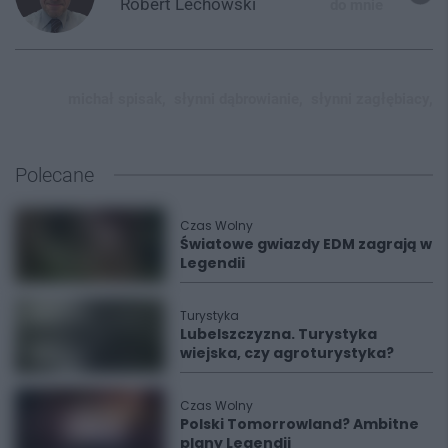
Robert
Lechowski
do mnie
michał spisak,
słynni dąbrowianie,
słynni zagłębiacy,
Polecane
Czas Wolny
Światowe gwiazdy EDM zagrają w
Legendii
Turystyka
Lubelszczyzna. Turystyka
wiejska, czy agroturystyka?
Czas Wolny
Polski Tomorrowland? Ambitne
plany Legendii