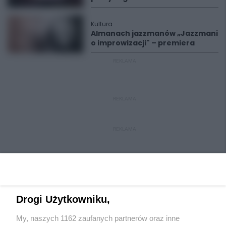
Kultura
Almanach jazzmanów „Jazzmani
o improwizacji" – premiera
REKLAMA
REKLAMA
REKLAMA
Drogi Użytkowniku,
My, naszych 1162 zaufanych partnerów oraz inne
Wydawca mediów
lokalnych