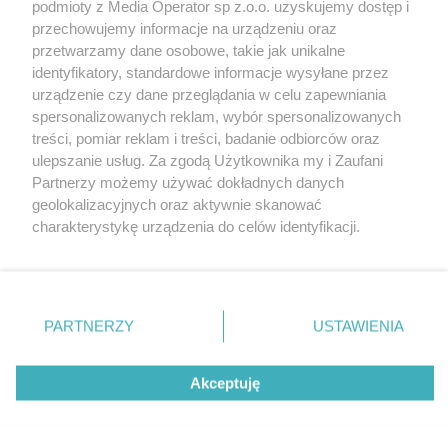
podmioty z Media Operator sp z.o.o. uzyskujemy dostęp i
przechowujemy informacje na urządzeniu oraz
przetwarzamy dane osobowe, takie jak unikalne
identyfikatory, standardowe informacje wysyłane przez
urządzenie czy dane przeglądania w celu zapewniania
spersonalizowanych reklam, wybór spersonalizowanych
Nie zapomnij
treści, pomiar reklam i treści, badanie odbiorców oraz
zapoznać się z:
polityką prywatności
ulepszanie usług. Za zgodą Użytkownika my i Zaufani
Twoje
miasto
Skontakuj się
z nami
Partnerzy możemy używać dokładnych danych
Piekary Śląskie
Kontakt
geolokalizacyjnych oraz aktywnie skanować
Chorzów
Redakcja
charakterystykę urządzenia do celów identyfikacji.
Tarnowskie Góry
Newsletter
Ruda Śląska
Reklama
Ponieważ cenimy Twoją prywatność, prosimy o zgodę na
Świętochłowice
korzystanie z tych technologii poprzez kliknięcie
Tychy
„Akceptuję”. Zgoda jest dobrowolna i zawsze możesz ją
Bytom
Katowice
zmienić/wycofać klikając przycisk ustawień prywatności
PARTNERZY
USTAWIENIA
Gliwice
znajdujący się w lewym dolnym rogu strony
. Niektóre
Zabrze
Zagłębie
rodzaje przetwarzania danych nie wymagają zgody
Akceptuję
użytkownika, ale masz prawo sprzeciwić się takiemu
przetwarzaniu. Preferencje będą miały zastosowania tylko
na tej witrynie.