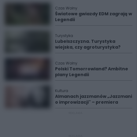
Czas Wolny
Światowe gwiazdy EDM zagrają w
Legendii
Turystyka
Lubelszczyzna. Turystyka
wiejska, czy agroturystyka?
Czas Wolny
Polski Tomorrowland? Ambitne
plany Legendii
Kultura
Almanach jazzmanów „Jazzmani
o improwizacji" – premiera
REKLAMA
REKLAMA