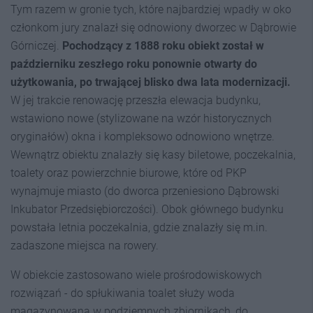
Tym razem w gronie tych, które najbardziej wpadły w oko
członkom jury znalazł się odnowiony dworzec w Dąbrowie
Górniczej.
Pochodzący z 1888 roku obiekt został w
październiku zeszłego roku ponownie otwarty do
użytkowania, po trwającej blisko dwa lata modernizacji.
W jej trakcie renowację przeszła elewacja budynku,
wstawiono nowe (stylizowane na wzór historycznych
oryginałów) okna i kompleksowo odnowiono wnętrze.
Wewnątrz obiektu znalazły się kasy biletowe, poczekalnia,
toalety oraz powierzchnie biurowe, które od PKP
wynajmuje miasto (do dworca przeniesiono Dąbrowski
Inkubator Przedsiębiorczości).
Obok głównego budynku
powstała letnia poczekalnia, gdzie znalazły się m.in.
zadaszone miejsca na rowery.
W obiekcie zastosowano wiele prośrodowiskowych
rozwiązań - do spłukiwania toalet służy woda
magazynowana w podziemnych zbiornikach, do