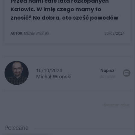
Przed nami całe lata rozkopanych
Katowic. W imię czego mamy to
znosić? No dobra, oto sześć powodów
AUTOR:
Michał Wroński
30/08/2024
10/10/2024
Napisz
Michał
Wroński
do mnie
dworzec roku,
Polecane