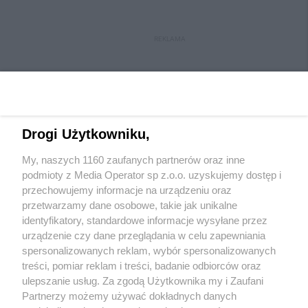
REKLAMA
Drogi Użytkowniku,
My, naszych 1160 zaufanych partnerów oraz inne
Wydawca mediów
lokalnych
podmioty z Media Operator sp z.o.o. uzyskujemy dostęp i
przechowujemy informacje na urządzeniu oraz
przetwarzamy dane osobowe, takie jak unikalne
identyfikatory, standardowe informacje wysyłane przez
urządzenie czy dane przeglądania w celu zapewniania
spersonalizowanych reklam, wybór spersonalizowanych
Nie zapomnij
treści, pomiar reklam i treści, badanie odbiorców oraz
zapoznać się z:
polityką prywatności
ulepszanie usług. Za zgodą Użytkownika my i Zaufani
Twoje
miasto
Skontakuj się
z nami
Partnerzy możemy używać dokładnych danych
Piekary Śląskie
Kontakt