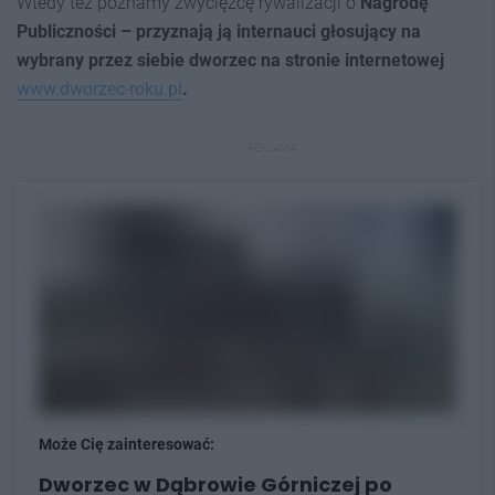
Wtedy też poznamy zwycięzcę rywalizacji o
Nagrodę
Publiczności – przyznają ją internauci głosujący na
wybrany przez siebie dworzec na stronie internetowej
www.dworzec-roku.pl
.
REKLAMA
Może Cię zainteresować:
Dworzec w Dąbrowie Górniczej po