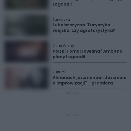
Legendii
Turystyka
Lubelszczyzna. Turystyka
wiejska, czy agroturystyka?
Czas Wolny
Polski Tomorrowland? Ambitne
plany Legendii
Kultura
Almanach jazzmanów „Jazzmani
o improwizacji" – premiera
REKLAMA
REKLAMA