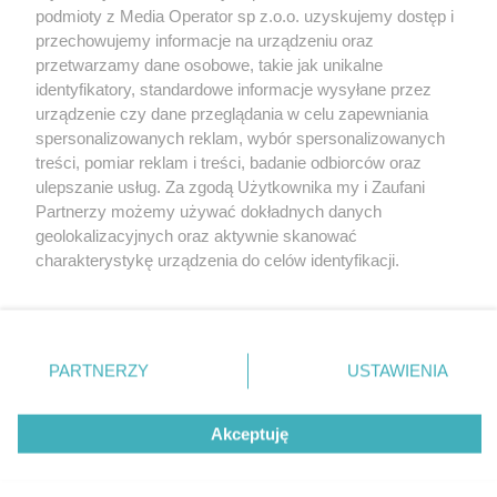
podmioty z Media Operator sp z.o.o. uzyskujemy dostęp i
przechowujemy informacje na urządzeniu oraz
Wróć do strony głównej
przetwarzamy dane osobowe, takie jak unikalne
identyfikatory, standardowe informacje wysyłane przez
ślązag.pl
urządzenie czy dane przeglądania w celu zapewniania
spersonalizowanych reklam, wybór spersonalizowanych
treści, pomiar reklam i treści, badanie odbiorców oraz
0
%
ulepszanie usług. Za zgodą Użytkownika my i Zaufani
Partnerzy możemy używać dokładnych danych
geolokalizacyjnych oraz aktywnie skanować
charakterystykę urządzenia do celów identyfikacji.
Ponieważ cenimy Twoją prywatność, prosimy o zgodę na
korzystanie z tych technologii poprzez kliknięcie
„Akceptuję”. Zgoda jest dobrowolna i zawsze możesz ją
zmienić/wycofać klikając przycisk ustawień prywatności
PARTNERZY
USTAWIENIA
znajdujący się w lewym dolnym rogu strony
. Niektóre
rodzaje przetwarzania danych nie wymagają zgody
Akceptuję
użytkownika, ale masz prawo sprzeciwić się takiemu
przetwarzaniu. Preferencje będą miały zastosowania tylko
na tej witrynie.