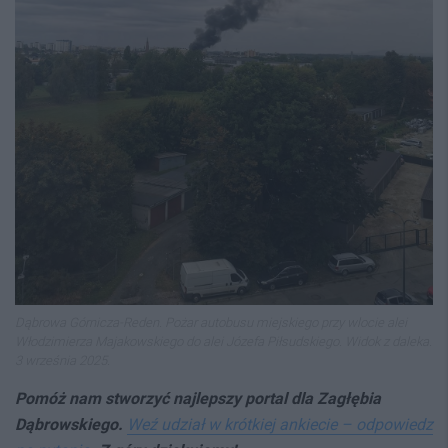
Dąbrowa Górnicza-Reden. Pożar autobusu miejskiego przy wlocie alei
Włodzimierza Majakowskiego do alei Józefa Piłsudskiego. Widok z daleka.
3 września 2025.
Pomóż nam stworzyć najlepszy portal dla Zagłębia
Dąbrowskiego.
Weź udział w krótkiej ankiecie – odpowiedz