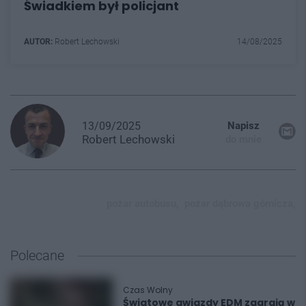
Świadkiem był policjant
AUTOR:
Robert Lechowski
14/08/2025
13/09/2025
Napisz
Robert
Lechowski
do mnie
pożar autobusu,
pożar dąbrowa górnicza,
Polecane
Czas Wolny
Światowe gwiazdy EDM zagrają w