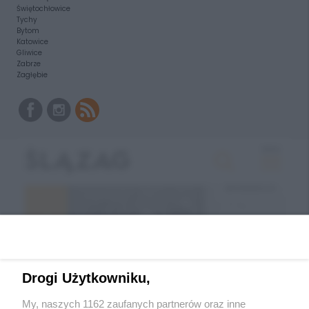
Świętochłowice
Tychy
Bytom
Katowice
Gliwice
Zabrze
Zagłębie
Drogi Użytkowniku,
My, naszych 1162 zaufanych partnerów oraz inne