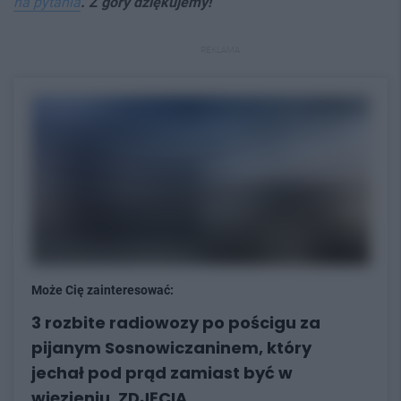
na pytania
. Z góry dziękujemy!
REKLAMA
Może Cię zainteresować:
3 rozbite radiowozy po pościgu za
pijanym Sosnowiczaninem, który
jechał pod prąd zamiast być w
więzieniu. ZDJĘCIA