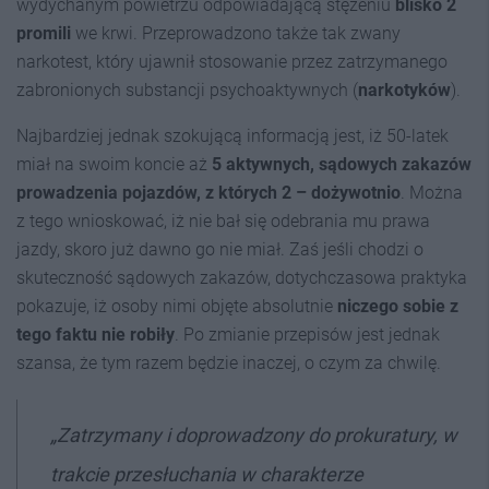
wydychanym powietrzu odpowiadającą stężeniu
blisko 2
promili
we krwi. Przeprowadzono także tak zwany
narkotest, który ujawnił stosowanie przez zatrzymanego
zabronionych substancji psychoaktywnych (
narkotyków
).
Najbardziej jednak szokującą informacją jest, iż 50-latek
miał na swoim koncie aż
5 aktywnych, sądowych zakazów
prowadzenia pojazdów, z których 2 – dożywotnio
. Można
z tego wnioskować, iż nie bał się odebrania mu prawa
jazdy, skoro już dawno go nie miał. Zaś jeśli chodzi o
skuteczność sądowych zakazów, dotychczasowa praktyka
pokazuje, iż osoby nimi objęte absolutnie
niczego sobie z
tego faktu nie robiły
. Po zmianie przepisów jest jednak
szansa, że tym razem będzie inaczej, o czym za chwilę.
„Zatrzymany i doprowadzony do prokuratury, w
trakcie przesłuchania w charakterze