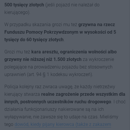
500 tysięcy złotych
(jeśli pojazd nie należał do
kierującego).
W przypadku skazania grozi mu też
grzywna na rzecz
Funduszu Pomocy Pokrzywdzonym w wysokości od 5
tysięcy do 60 tysięcy złotych
.
Grozi mu też
kara aresztu, ograniczenia wolności albo
grzywny nie niższej niż 1.500 złotych
za wykroczenie
polegające na prowadzeniu pojazdu bez stosownych
uprawnień (art. 94 § 1 kodeksu wykroczeń).
Policja kolejny raz zwraca uwagę, że każdy nietrzeźwy
kierujący stwarza
realne zagrożenie przede wszystkim dla
innych, postronnych uczestników ruchu drogowego
. I choć
działania funkcjonariuszy nakierowane są na ich
wyłapywanie, nie zawsze się to udaje na czas. Mieliśmy
tego
dowód, kiedy pijany kierowca (także z zakazem