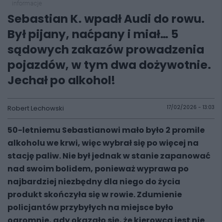
informacje
Sebastian K. wpadł Audi do rowu.
Był pijany, naćpany i miał… 5
sądowych zakazów prowadzenia
pojazdów, w tym dwa dożywotnie.
Jechał po alkohol!
Robert Lechowski
17/02/2026 - 13:03
50-letniemu Sebastianowi mało było 2 promile
alkoholu we krwi, więc wybrał się po więcej na
stację paliw. Nie był jednak w stanie zapanować
nad swoim bolidem, ponieważ wyprawa po
najbardziej niezbędny dla niego do życia
produkt skończyła się w rowie. Zdumienie
policjantów przybyłych na miejsce było
ogromnie, gdy okazało się, że kierowca jest nie