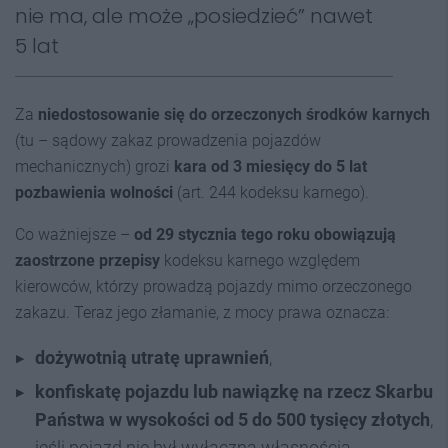
nie ma, ale może „posiedzieć” nawet
5 lat
Za
niedostosowanie się do orzeczonych środków karnych
(tu – sądowy zakaz prowadzenia pojazdów
mechanicznych) grozi
kara od 3 miesięcy do 5 lat
pozbawienia wolności
(art. 244 kodeksu karnego).
Co ważniejsze –
od 29 stycznia tego roku obowiązują
zaostrzone przepisy
kodeksu karnego względem
kierowców, którzy prowadzą pojazdy mimo orzeczonego
zakazu. Teraz jego złamanie, z mocy prawa oznacza:
dożywotnią utratę uprawnień
,
konfiskatę pojazdu lub
nawiązkę na rzecz Skarbu
Państwa w wysokości od 5 do 500 tysięcy złotych
,
jeśli pojazd nie był wyłączną własnością