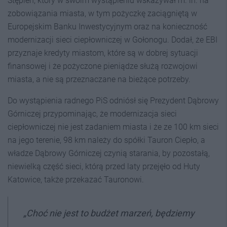
Stępień, który w swoim wystąpieniu wskazywał m. in. na
zobowiązania miasta, w tym pożyczkę zaciągniętą w
Europejskim Banku Inwestycyjnym oraz na konieczność
modernizacji sieci ciepłowniczej w Gołonogu. Dodał, że EBI
przyznaje kredyty miastom, które są w dobrej sytuacji
finansowej i że pożyczone pieniądze służą rozwojowi
miasta, a nie są przeznaczane na bieżące potrzeby.
Do wystąpienia radnego PiS odniósł się Prezydent Dąbrowy
Górniczej przypominając, że modernizacja sieci
ciepłowniczej nie jest zadaniem miasta i że ze 100 km sieci
na jego terenie, 98 km należy do spółki Tauron Ciepło, a
władze Dąbrowy Górniczej czynią starania, by pozostałą,
niewielką część sieci, którą przed laty przejęło od Huty
Katowice, także przekazać Tauronowi.
„Choć nie jest to budżet marzeń, będziemy