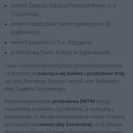
remont Zespołu Szkolno-Przedszkolnego nr 6
(Tucznawa),
remont Przedszkola Samorządowego nr 33
(Ząbkowice),
remont pawilonu nr II w „Sztygarce”,
przebudowę Domu Kultury w Ząbkowicach.
Część wydatków inwestycyjnych zostanie przeznaczona
na płatności za
kończące się budowy i przebudowy dróg
,
jak ulica Stanisława Staszica i łącznik ulicy Kolejowej z
aleją Zagłębia Dąbrowskiego.
Kontynuowana będzie
przebudowa DW790
(droga
wojewódzka w kierunku Ogrodzieńca), a nadwyżkę z
pozyskanego na ten cel dofinansowania miasto chciałoby
przeznaczyć na
re
mont ulicy Żołnierskiej
i w tej sprawie
prowadzi rozmowy z Bankiem Gospodarstwa Krajowego.