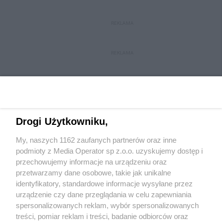
REKLAMA
REKLAMA
Drogi Użytkowniku,
My, naszych 1162 zaufanych partnerów oraz inne
Wydawca mediów
lokalnych
podmioty z Media Operator sp z.o.o. uzyskujemy dostęp i
przechowujemy informacje na urządzeniu oraz
przetwarzamy dane osobowe, takie jak unikalne
identyfikatory, standardowe informacje wysyłane przez
urządzenie czy dane przeglądania w celu zapewniania
spersonalizowanych reklam, wybór spersonalizowanych
Nie zapomnij
treści, pomiar reklam i treści, badanie odbiorców oraz
zapoznać się z:
polityką prywatności