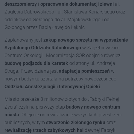
deszczomierzy
i
opracowanie dokumentacji zlewni
al.
Zagłębia Dąbrowskiego i ul. Stanisława Konarskiego oraz
odcinków od Gołonoga do al. Majakowskiego i od
Gołonoga przez Babią Ławę do Łęknic.
Zaplanowany jest
zakup nowego sprzętu na wyposażenie
Szpitalnego Oddziału Ratunkowego
w Zagłębiowskim
Centrum Onkologii. Modernizacja SOR obejmie również
budowę podjazdu dla karetek
od strony ul. Andrzeja
Struga. Przewidziana jest
adaptacja pomieszczeń
w
nowym budynku szpitala na potrzeby nowoczesnego
Oddziału Anestezjologii i Intensywnej Opieki
.
Miasto przekaże 8 milionów złotych do „Fabryki Pełnej
Życia” czyli na pierwszy etap
budowy nowego centrum
miasta
. Obejmie on rewitalizację wszystkich przestrzeni
publicznych, w tym
stworzenie zielonego rynku
oraz
rewitalizację trzech zabytkowych hal
dawnej Fabryki