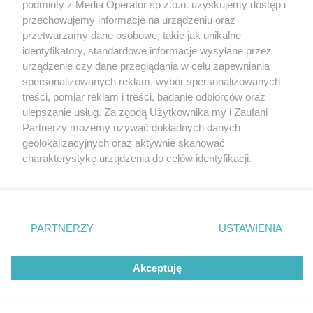
podmioty z Media Operator sp z.o.o. uzyskujemy dostęp i
przechowujemy informacje na urządzeniu oraz
przetwarzamy dane osobowe, takie jak unikalne
identyfikatory, standardowe informacje wysyłane przez
urządzenie czy dane przeglądania w celu zapewniania
spersonalizowanych reklam, wybór spersonalizowanych
Nie zapomnij
treści, pomiar reklam i treści, badanie odbiorców oraz
zapoznać się z:
polityką prywatności
ulepszanie usług. Za zgodą Użytkownika my i Zaufani
Twoje
miasto
Skontakuj się
z nami
Partnerzy możemy używać dokładnych danych
Piekary Śląskie
Kontakt
geolokalizacyjnych oraz aktywnie skanować
Chorzów
Redakcja
charakterystykę urządzenia do celów identyfikacji.
Tarnowskie Góry
Newsletter
Ruda Śląska
Reklama
Ponieważ cenimy Twoją prywatność, prosimy o zgodę na
Świętochłowice
korzystanie z tych technologii poprzez kliknięcie
Tychy
„Akceptuję”. Zgoda jest dobrowolna i zawsze możesz ją
Bytom
Katowice
zmienić/wycofać klikając przycisk ustawień prywatności
PARTNERZY
USTAWIENIA
Gliwice
znajdujący się w lewym dolnym rogu strony
. Niektóre
Zabrze
Zagłębie
rodzaje przetwarzania danych nie wymagają zgody
Akceptuję
użytkownika, ale masz prawo sprzeciwić się takiemu
przetwarzaniu. Preferencje będą miały zastosowania tylko
na tej witrynie.