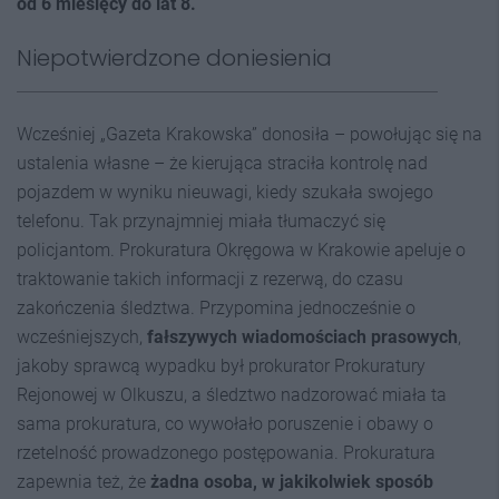
od 6 miesięcy do lat 8.
Niepotwierdzone doniesienia
Wcześniej „Gazeta Krakowska” donosiła – powołując się na
ustalenia własne – że kierująca straciła kontrolę nad
pojazdem w wyniku nieuwagi, kiedy szukała swojego
telefonu. Tak przynajmniej miała tłumaczyć się
policjantom. Prokuratura Okręgowa w Krakowie apeluje o
traktowanie takich informacji z rezerwą, do czasu
zakończenia śledztwa. Przypomina jednocześnie o
wcześniejszych,
fałszywych wiadomościach
prasowych
,
jakoby sprawcą wypadku był prokurator Prokuratury
Rejonowej w Olkuszu, a śledztwo nadzorować miała ta
sama prokuratura, co wywołało poruszenie i obawy o
rzetelność prowadzonego postępowania. Prokuratura
zapewnia też, że
ż
adna osoba, w jakikolwiek sposób