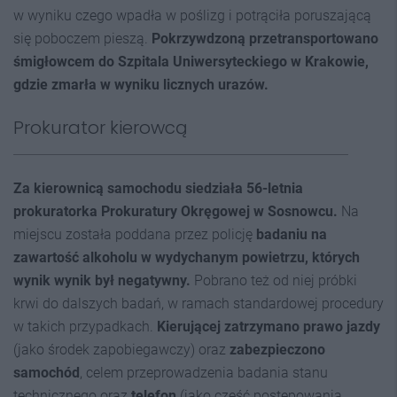
w wyniku czego wpadła w poślizg i potrąciła poruszającą
się poboczem pieszą.
Pokrzywdzoną przetransportowano
śmigłowcem
do
S
zpitala
Uniwersyteckiego w Krakowie
,
gdzie zmarła w wyniku licznych urazów.
Prokurator kierowcą
Za kierownicą samochodu siedziała 56-letnia
prokuratorka Prokuratury Okręgowej w Sosnowcu.
Na
miejscu została poddana przez policję
badaniu na
zawartość alkoholu w wydychanym powietrzu,
których
wynik
wynik
był
negatywny.
Pobrano też od niej próbki
krwi do dalszych badań, w ramach standardowej procedury
w takich przypadkach.
Kierującej zatrzymano prawo jazdy
(jako środek zapobiegawczy) oraz
zabezpieczono
samochód
, celem przeprowadzenia badania stanu
technicznego oraz
telefon
(jako część postępowania