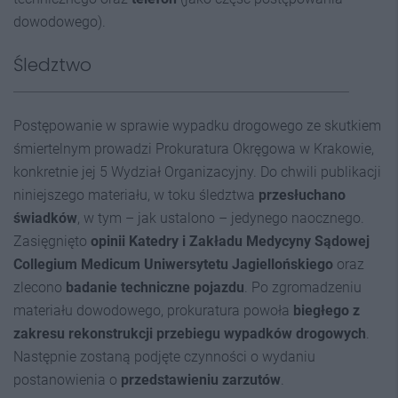
dowodowego).
Śledztwo
Postępowanie w sprawie wypadku drogowego ze skutkiem
śmiertelnym prowadzi Prokuratura Okręgowa w Krakowie,
konkretnie jej 5 Wydział Organizacyjny. Do chwili publikacji
niniejszego materiału, w toku śledztwa
przesłuchano
świadków
, w tym – jak ustalono – jedynego naocznego.
Zasięgnięto
opinii Katedry i Zakładu Medycyny Sądowej
C
ollegium
M
edicum
U
niwersytetu
J
agiellońskiego
oraz
zlecono
badanie techniczne pojazdu
. Po zgromadzeniu
materiału dowodowego, prokuratura powoła
biegł
ego
z
zakresu rekonstrukcji przebiegu wypadków drogowych
.
Następnie zostaną podjęte czynności o wydaniu
postanowienia o
przedstawieniu zarzutów
.