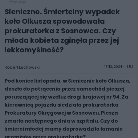
informacje
Sieniczno. Śmiertelny wypadek
koło Olkusza spowodowała
prokuratorka z Sosnowca. Czy
młoda kobieta zginęła przez jej
lekkomyślność?
Robert Lechowski
18/12/2024 - 13:52
Pod koniec listopada, w Sienicznie koło Olkusza,
doszło do potrącenia przez samochód pieszej,
poruszającej się wzdłuż drogi krajowej nr 94. Za
kierownicą pojazdu siedziała prokuratorka
Prokuratury Okręgowej w Sosnowcu. Piesza
zmarła następnego dnia w szpitalu. Czy do
śmierci młodej mamy doprowadziło łamanie
przepisów przez prokuratorkę?