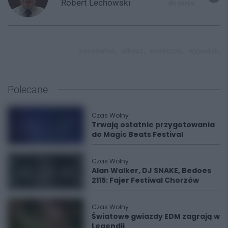
Robert
Lechowski
do mnie
sosnowiec,
olkusz,
sieniczno,
wypadek,
Polecane
Czas Wolny
Trwają ostatnie przygotowania
do Magic Beats Festival
Czas Wolny
Alan Walker, DJ SNAKE, Bedoes
2115: Fajer Festiwal Chorzów
Czas Wolny
Światowe gwiazdy EDM zagrają w
Legendii