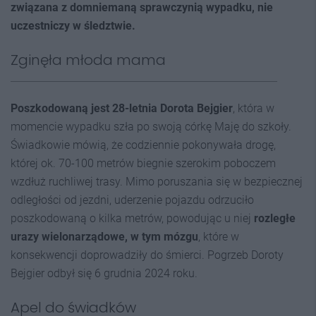
związana z domniemaną sprawczynią wypadku, nie
uczestniczy w
śledztwie
.
Zginęła młoda mama
Po
szkodowaną
jest 28-letnia Dorota Bejgier
, która w
momencie wypadku szła po swoją córkę Maję do szkoły.
Świadkowie mówią, że codziennie pokonywała drogę,
której ok. 70-100 metrów biegnie szerokim poboczem
wzdłuż ruchliwej trasy. Mimo poruszania się w bezpiecznej
odległości od jezdni, uderzenie pojazdu odrzuciło
poszkodowaną o kilka metrów, powodując u niej
rozległe
urazy wielonarządowe, w tym mózgu
, które w
konsekwencji doprowadziły do śmierci. Pogrzeb Doroty
Bejgier odbył się 6 grudnia 2024 roku.
Apel do świadków