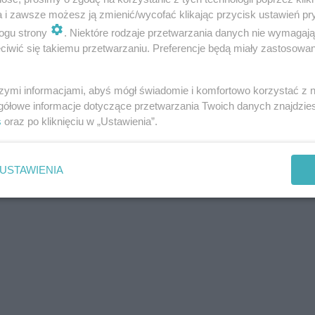
a i zawsze możesz ją zmienić/wycofać klikając przycisk ustawień pr
ogu strony
. Niektóre rodzaje przetwarzania danych nie wymagaj
iwić się takiemu przetwarzaniu. Preferencje będą miały zastosowania
szymi informacjami, abyś mógł świadomie i komfortowo korzystać z
gółowe informacje dotyczące przetwarzania Twoich danych znajdzi
s
oraz po kliknięciu w „Ustawienia”.
USTAWIENIA