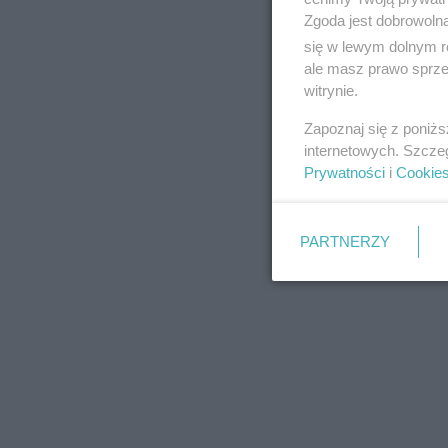
Zgoda jest dobrowoln
się w lewym dolnym r
ale masz prawo sprzec
witrynie.
REKLAMA
Zapoznaj się z poniż
internetowych. Szcze
Prywatności
i
Cookie
PARTNERZY