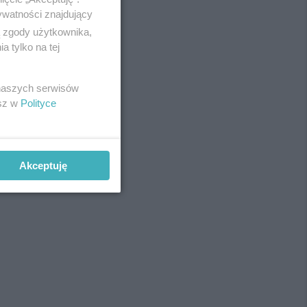
ywatności znajdujący
ą zgody użytkownika,
 tylko na tej
REKLAMA
 naszych serwisów
esz w
Polityce
Akceptuję