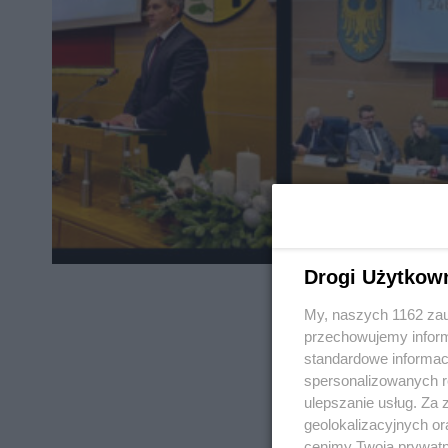
Drogi Użytkow
My, naszych 1162 zau
przechowujemy informa
standardowe informac
spersonalizowanych re
REKLAMA
ulepszanie usług. Za
geolokalizacyjnych or
cenimy Twoją prywatno