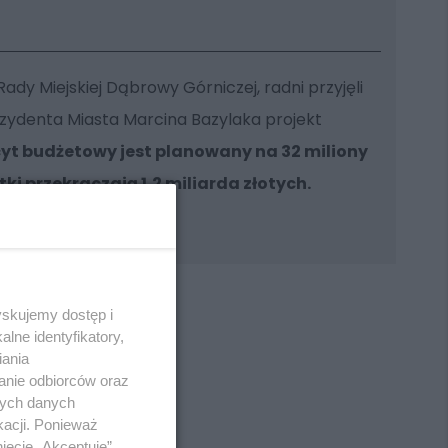
dy Miejskiej Dąbrowy Górniczej, radni przyjęli
ydenta Miasta Marcina Bazylaka projekt
cyt budżetowy jest planowany na 32 miliony
ki przekraczają 1,2 miliarda złotych.
yskujemy dostęp i
lne identyfikatory,
iania
anie odbiorców oraz
REKLAMA
nych danych
kacji. Ponieważ
ięcie „Akceptuję”.