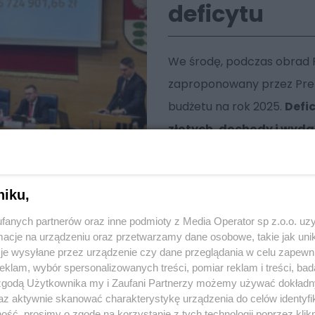
deficytu
We środę, podczas obrad Ra
zaproponowany przez Prez
budżetu na rok 2025.
Defi
złotych, dochody i wydat
niku,
fanych partnerów oraz inne podmioty z Media Operator sp z.o.o. uz
cje na urządzeniu oraz przetwarzamy dane osobowe, takie jak unika
je wysyłane przez urządzenie czy dane przeglądania w celu zapewn
klam, wybór spersonalizowanych treści, pomiar reklam i treści, bad
 zgodą Użytkownika my i Zaufani Partnerzy możemy używać dokład
az aktywnie skanować charakterystykę urządzenia do celów identyfi
ść, prosimy o zgodę na korzystanie z tych technologii poprzez klikn