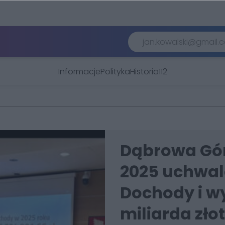
Informacje
Polityka
Historia
112
Dąbrowa Gór
2025 uchwal
Dochody i wy
miliarda zło