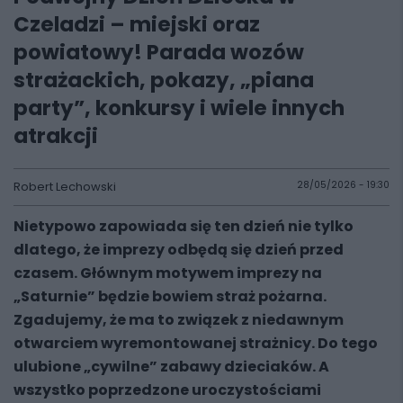
Czeladzi – miejski oraz
powiatowy! Parada wozów
strażackich, pokazy, „piana
party”, konkursy i wiele innych
atrakcji
Robert Lechowski
28/05/2026 - 19:30
Nietypowo zapowiada się ten dzień nie tylko
dlatego, że imprezy odbędą się dzień przed
czasem. Głównym motywem imprezy na
„Saturnie” będzie bowiem straż pożarna.
Zgadujemy, że ma to związek z niedawnym
otwarciem wyremontowanej strażnicy. Do tego
ulubione „cywilne” zabawy dzieciaków. A
wszystko poprzedzone uroczystościami