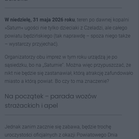
W niedzielę, 31 maja 2026 roku
, teren po dawnej kopalni
»Saturn« ugości nie tylko dzieciaki z Czeladzi, ale całego
powiatu będzińskiego (tak naprawdę – spoza niego także
– wystarczy przyjechać).
Organizatorzy obu imprez w tym roku urządzą je po
sąsiedzku, bo na „Saturnie”. Można więc przypuszczać, że
nikt nie będzie się zastanawiał, którą atrakcję zafundowało
miasto a którą powiat. Bo czy to ma znaczenie?
Na początek – parada wozów
strażackich i apel
Jednak zanim zacznie się zabawa, będzie trochę
uroczystości oficjalnych z okazji Powiatowego Dnia