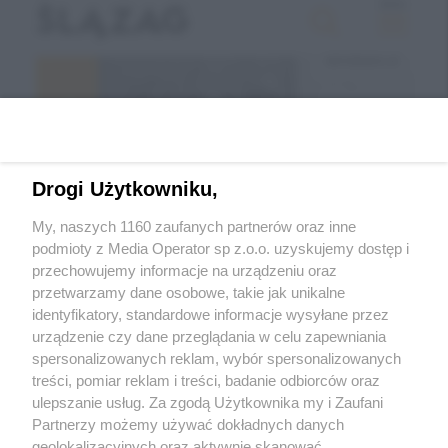
Drogi Użytkowniku,
My, naszych 1160 zaufanych partnerów oraz inne
podmioty z Media Operator sp z.o.o. uzyskujemy dostęp i
przechowujemy informacje na urządzeniu oraz
Wróć do strony głównej
przetwarzamy dane osobowe, takie jak unikalne
identyfikatory, standardowe informacje wysyłane przez
ślązag.pl
urządzenie czy dane przeglądania w celu zapewniania
spersonalizowanych reklam, wybór spersonalizowanych
treści, pomiar reklam i treści, badanie odbiorców oraz
0
%
ulepszanie usług. Za zgodą Użytkownika my i Zaufani
Partnerzy możemy używać dokładnych danych
geolokalizacyjnych oraz aktywnie skanować