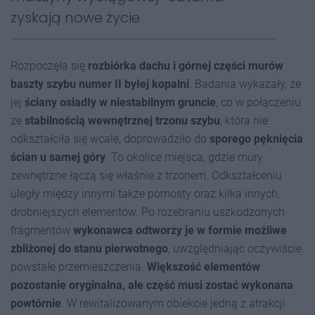
zyskają nowe życie
Rozpoczęła się
rozbiórka dachu i górnej części murów
baszty szybu numer II byłej kopalni
. Badania wykazały, że
jej
ściany osiadły w niestabilnym gruncie
, co w połączeniu
ze
stabilnością wewnętrznej trzonu szybu
, która nie
odkształciła się wcale, doprowadziło do
sporego pęknięcia
ścian u samej góry
. To okolice miejsca, gdzie mury
zewnętrzne łączą się właśnie z trzonem. Odkształceniu
uległy między innymi także pomosty oraz kilka innych,
drobniejszych elementów. Po rozebraniu uszkodzonych
fragmentów
wykonawca odtworzy je w formie możliwe
zbliżonej do stanu pierwotnego
, uwzględniając oczywiście
powstałe przemieszczenia.
Większość elementów
pozostanie oryginalna, ale część musi zostać wykonana
powtórnie
. W rewitalizowanym obiekcie jedną z atrakcji