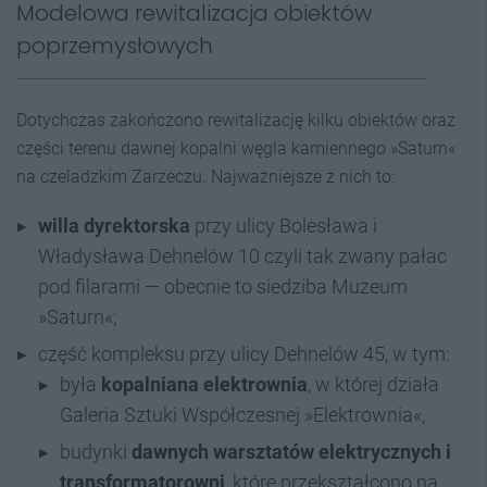
Modelowa rewitalizacja obiektów
poprzemysłowych
Dotychczas zakończono rewitalizację kilku obiektów oraz
części terenu dawnej kopalni węgla kamiennego »Saturn«
na czeladzkim Zarzeczu. Najważniejsze z nich to:
willa dyrektorska
przy ulicy Bolesława i
Władysława Dehnelów 10 czyli tak zwany pałac
pod filarami — obecnie to siedziba Muzeum
»Saturn«;
część kompleksu przy ulicy Dehnelów 45, w tym:
była
kopalniana elektrownia
, w której działa
Galeria Sztuki Współczesnej »Elektrownia«,
budynki
dawnych warsztatów elektrycznych i
transformatorowni
, które przekształcono na