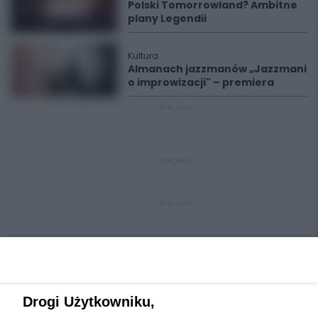
Polski Tomorrowland? Ambitne
plany Legendii
Kultura
Almanach jazzmanów „Jazzmani
o improwizacji" – premiera
REKLAMA
REKLAMA
REKLAMA
Drogi Użytkowniku,