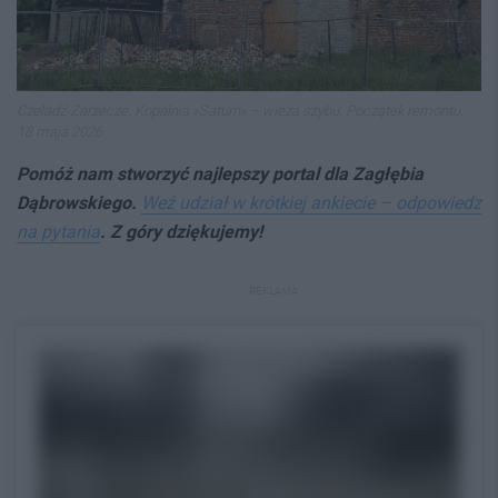
Czeladź-Zarzecze. Kopalnia »Saturn« – wieża szybu. Początek remontu.
18 maja 2026
Pomóż nam stworzyć najlepszy portal dla Zagłębia
Dąbrowskiego.
Weź udział w krótkiej ankiecie – odpowiedz
na pytania
. Z góry dziękujemy!
REKLAMA