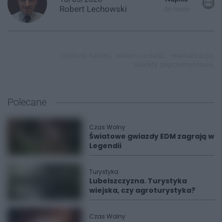
Robert
Lechowski
do mnie
czeladź saturn,
saturn czeladź,
rewitalizacja,
obiekty poprzemysłowe,
Polecane
Czas Wolny
Światowe gwiazdy EDM zagrają w
Legendii
Turystyka
Lubelszczyzna. Turystyka
wiejska, czy agroturystyka?
Czas Wolny