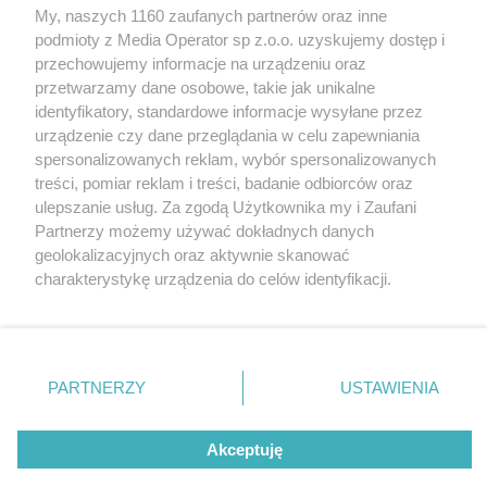
My, naszych 1160 zaufanych partnerów oraz inne
Wydawca mediów
lokalnych
podmioty z Media Operator sp z.o.o. uzyskujemy dostęp i
przechowujemy informacje na urządzeniu oraz
przetwarzamy dane osobowe, takie jak unikalne
identyfikatory, standardowe informacje wysyłane przez
urządzenie czy dane przeglądania w celu zapewniania
spersonalizowanych reklam, wybór spersonalizowanych
Nie zapomnij
treści, pomiar reklam i treści, badanie odbiorców oraz
zapoznać się z:
polityką prywatności
ulepszanie usług. Za zgodą Użytkownika my i Zaufani
Twoje
miasto
Skontakuj się
z nami
Partnerzy możemy używać dokładnych danych
Piekary Śląskie
Kontakt
geolokalizacyjnych oraz aktywnie skanować
Chorzów
Redakcja
charakterystykę urządzenia do celów identyfikacji.
Tarnowskie Góry
Newsletter
Ruda Śląska
Reklama
Ponieważ cenimy Twoją prywatność, prosimy o zgodę na
Świętochłowice
korzystanie z tych technologii poprzez kliknięcie
Tychy
„Akceptuję”. Zgoda jest dobrowolna i zawsze możesz ją
Bytom
Katowice
zmienić/wycofać klikając przycisk ustawień prywatności
PARTNERZY
USTAWIENIA
Gliwice
znajdujący się w lewym dolnym rogu strony
. Niektóre
Zabrze
Zagłębie
rodzaje przetwarzania danych nie wymagają zgody
Akceptuję
użytkownika, ale masz prawo sprzeciwić się takiemu
przetwarzaniu. Preferencje będą miały zastosowania tylko