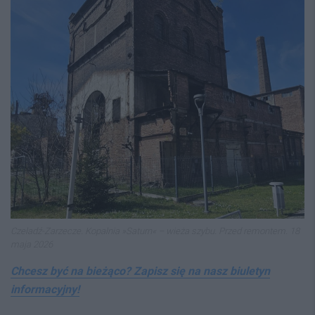
Czeladź-Zarzecze. Kopalnia »Saturn« – wieża szybu. Przed remontem. 18
maja 2026
Chcesz być na bieżąco? Zapisz się na nasz biuletyn
informacyjny!