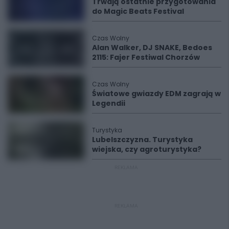
Trwają ostatnie przygotowania
do Magic Beats Festival
Czas Wolny
Alan Walker, DJ SNAKE, Bedoes
2115: Fajer Festiwal Chorzów
Czas Wolny
Światowe gwiazdy EDM zagrają w
Legendii
Turystyka
Lubelszczyzna. Turystyka
wiejska, czy agroturystyka?
REKLAMA
REKLAMA