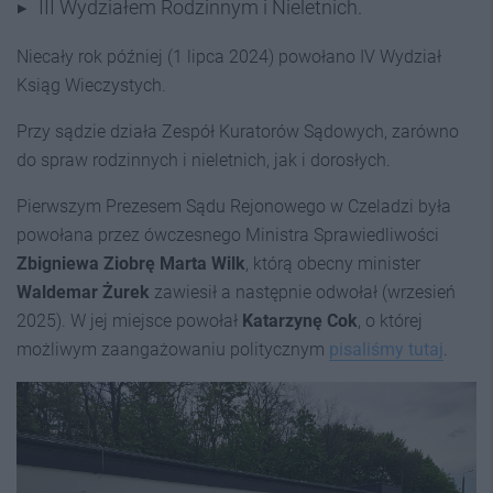
III Wydziałem Rodzinnym i Nieletnich.
Niecały rok później (1 lipca 2024) powołano IV Wydział
Ksiąg Wieczystych.
Przy sądzie działa Zespół Kuratorów Sądowych, zarówno
do spraw rodzinnych i nieletnich, jak i dorosłych.
Pierwszym Prezesem Sądu Rejonowego w Czeladzi była
powołana przez ówczesnego Ministra Sprawiedliwości
Zbigniewa Ziobrę
Marta Wilk
, którą obecny minister
Waldemar Żurek
zawiesił a następnie odwołał (wrzesień
2025). W jej miejsce powołał
Katarzynę Cok
, o której
możliwym zaangażowaniu politycznym
pisaliśmy tutaj
.