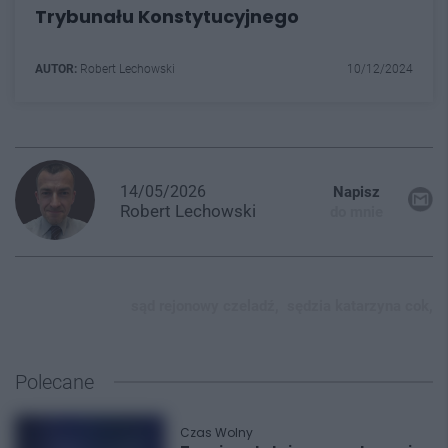
Trybunału Konstytucyjnego
AUTOR:
Robert Lechowski
10/12/2024
14/05/2026
Napisz
Robert
Lechowski
do mnie
sąd rejonowy czeladź,
sędzia katarzyna cok,
Polecane
Czas Wolny