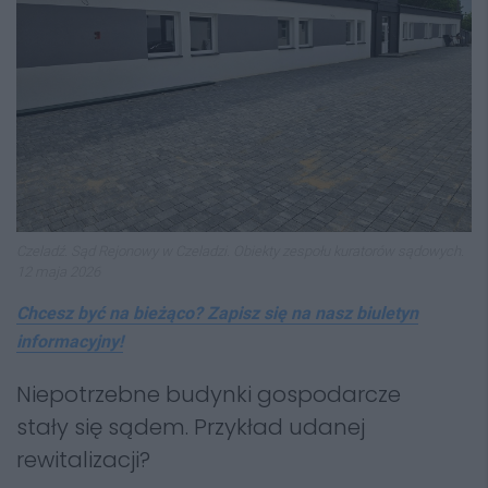
Czeladź. Sąd Rejonowy w Czeladzi. Obiekty zespołu kuratorów sądowych.
12 maja 2026
Chcesz być na bieżąco? Zapisz się na nasz biuletyn
informacyjny!
Niepotrzebne budynki gospodarcze
stały się sądem. Przykład udanej
rewitalizacji?