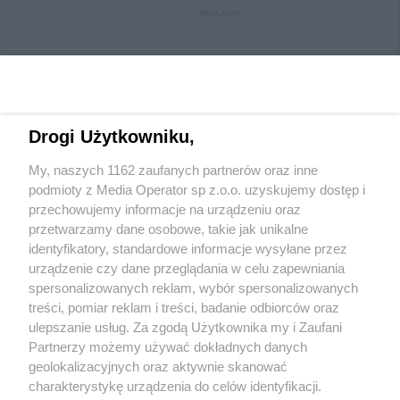
REKLAMA
Drogi Użytkowniku,
My, naszych 1162 zaufanych partnerów oraz inne
Wydawca mediów
lokalnych
podmioty z Media Operator sp z.o.o. uzyskujemy dostęp i
przechowujemy informacje na urządzeniu oraz
przetwarzamy dane osobowe, takie jak unikalne
identyfikatory, standardowe informacje wysyłane przez
urządzenie czy dane przeglądania w celu zapewniania
spersonalizowanych reklam, wybór spersonalizowanych
Nie zapomnij
treści, pomiar reklam i treści, badanie odbiorców oraz
zapoznać się z:
polityką prywatności
ulepszanie usług. Za zgodą Użytkownika my i Zaufani
Twoje
miasto
Skontakuj się
z nami
Partnerzy możemy używać dokładnych danych
Piekary Śląskie
Kontakt
geolokalizacyjnych oraz aktywnie skanować
Chorzów
Redakcja
charakterystykę urządzenia do celów identyfikacji.
Tarnowskie Góry
Newsletter