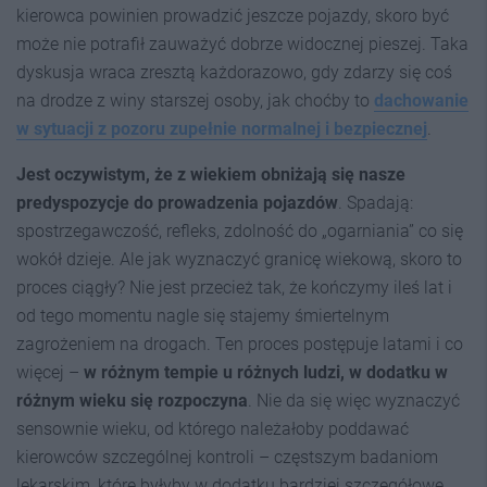
kierowca powinien prowadzić jeszcze pojazdy, skoro być
może nie potrafił zauważyć dobrze widocznej pieszej. Taka
dyskusja wraca zresztą każdorazowo, gdy zdarzy się coś
na drodze z winy starszej osoby, jak choćby to
dachowanie
w sytuacji z pozoru zupełnie normalnej i bezpiecznej
.
Jest oczywistym, że z wiekiem obniżają się nasze
predyspozycje do prowadzenia pojazdów
. Spadają:
spostrzegawczość, refleks, zdolność do „ogarniania” co się
wokół dzieje. Ale jak wyznaczyć granicę wiekową, skoro to
proces ciągły? Nie jest przecież tak, że kończymy ileś lat i
od tego momentu nagle się stajemy śmiertelnym
zagrożeniem na drogach. Ten proces postępuje latami i co
więcej –
w różnym tempie u różnych ludzi, w dodatku w
różnym wieku się rozpoczyna
. Nie da się więc wyznaczyć
sensownie wieku, od którego należałoby poddawać
kierowców szczególnej kontroli – częstszym badaniom
lekarskim, które byłyby w dodatku bardziej szczegółowe.