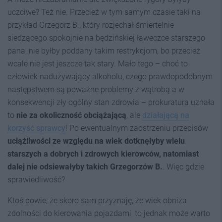
uczciwe? Też nie. Przecież w tym samym czasie taki na
przykład Grzegorz B., który rozjechał śmiertelnie
siedzącego spokojnie na będzińskiej ławeczce starszego
pana, nie byłby poddany takim restrykcjom, bo przecież
wcale nie jest jeszcze tak stary. Mało tego – choć to
człowiek nadużywający alkoholu, czego prawdopodobnym
następstwem są poważne problemy z wątrobą a w
konsekwencji zły ogólny stan zdrowia – prokuratura uznała
to
nie za okoliczność obciążającą
, ale
działającą na
korzyść sprawcy
! Po ewentualnym zaostrzeniu przepisów
uciążliwości ze względu na wiek dotknęłyby wielu
starszych a dobrych i zdrowych kierowców, natomiast
dalej nie odsiewałyby takich Grzegorzów B.
. Więc gdzie
sprawiedliwość?
Ktoś powie, że skoro sam przyznaję, że wiek obniża
zdolności do kierowania pojazdami, to jednak może warto