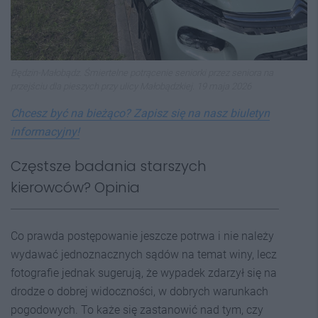
Będzin-Małobądz. Śmiertelne potrącenie seniorki przez seniora na
przejściu dla pieszych przy ulicy Małobądzkiej. 19 maja 2026
Chcesz być na bieżąco? Zapisz się na nasz biuletyn
informacyjny!
Częstsze badania starszych
kierowców? Opinia
Co prawda postępowanie jeszcze potrwa i nie należy
wydawać jednoznacznych sądów na temat winy, lecz
fotografie jednak sugerują, że wypadek zdarzył się na
drodze o dobrej widoczności, w dobrych warunkach
pogodowych. To każe się zastanowić nad tym, czy