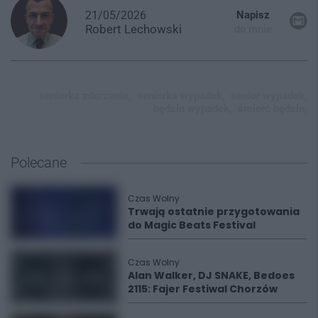
21/05/2026
Napisz
Robert
Lechowski
do mnie
seniorka zderzenie,
seniorka wypadek,
senior wypadek,
będzin wypadek,
śmierć będzin,
Polecane
Czas Wolny
Trwają ostatnie przygotowania
do Magic Beats Festival
Czas Wolny
Alan Walker, DJ SNAKE, Bedoes
2115: Fajer Festiwal Chorzów