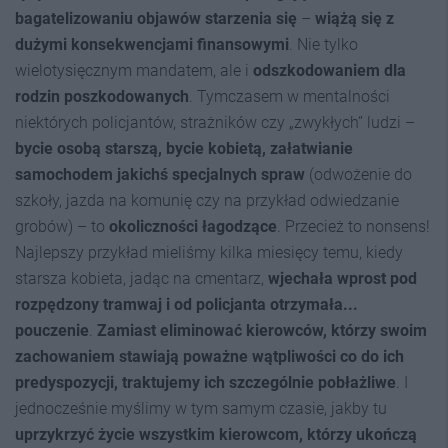
bagatelizowaniu objawów starzenia się
–
wiążą się z
dużymi konsekwencjami finansowymi
. Nie tylko
wielotysięcznym mandatem, ale i
odszkodowaniem dla
rodzin poszkodowanych
. Tymczasem w mentalności
niektórych policjantów, strażników czy „zwykłych” ludzi –
bycie osobą starszą, bycie kobietą, załatwianie
samochodem jakichś specjalnych spraw
(odwożenie do
szkoły, jazda na komunię czy na przykład odwiedzanie
grobów) – to
okoliczności łagodzące
. Przecież to nonsens!
Najlepszy przykład mieliśmy kilka miesięcy temu, kiedy
starsza kobieta, jadąc na cmentarz,
wjechała wprost pod
rozpędzony tramwaj i od policjanta otrzymała...
pouczenie
.
Zamiast eliminować kierowców, którzy swoim
zachowaniem stawiają poważne wątpliwości co do ich
predyspozycji, traktujemy ich szczególnie pobłażliwe
. I
jednocześnie myślimy w tym samym czasie, jakby tu
uprzykrzyć życie wszystkim kierowcom, którzy ukończą