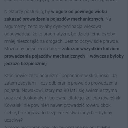
Niektórzy postulują, by
w ogóle od pewnego wieku
zakazać prowadzenia pojazdów mechanicznych
. Na
argumenty, że to byłaby dyskryminacja wiekowa,
odpowiadają, że to pragmatyzm, bo dzięki temu byłoby
mniej nieszczęść na drogach. Jest to oczywiście prawda.
Można by pójść krok dalej –
zakazać wszystkim ludziom
prowadzenia pojazdów mechanicznych – wówczas byłoby
jeszcze bezpieczniej
.
Ktoś powie, że to populizm i popadanie w skrajności. Ja
zatem zapytam – czy odbieranie prawa do prowadzenia
pojazdu Nowakowi, który ma 80 lat i się świetnie trzyma
oraz jest doskonałym kierowcą ,dlatego, że jego rówieśnik
Kowalski nie powinien nawet prowadzić roweru obok
siebie, bo zagraża to bezpieczeństwu innych – byłoby
uczciwe?
A może niezabranianie ale zwiększone rygory byłyby