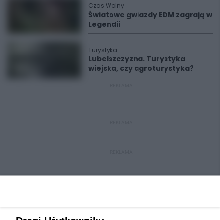
Czas Wolny
Światowe gwiazdy EDM zagrają w
Legendii
Turystyka
Lubelszczyzna. Turystyka
wiejska, czy agroturystyka?
REKLAMA
REKLAMA
REKLAMA