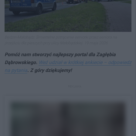
Będzin-Małobądz. Śmiertelne potrącenie seniorki przez seniora na
przejściu dla pieszych przy ulicy Małobądzkiej. 19 maja 2026
Pomóż nam stworzyć najlepszy portal dla Zagłębia
Dąbrowskiego.
Weź udział w krótkiej ankiecie – odpowiedz
na pytania
. Z góry dziękujemy!
REKLAMA