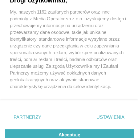
Drogi Użytkowniku,
My, naszych 1162 zaufanych partnerów oraz inne
Wydawca mediów
lokalnych
podmioty z Media Operator sp z.o.o. uzyskujemy dostęp i
przechowujemy informacje na urządzeniu oraz
przetwarzamy dane osobowe, takie jak unikalne
identyfikatory, standardowe informacje wysyłane przez
urządzenie czy dane przeglądania w celu zapewniania
spersonalizowanych reklam, wybór spersonalizowanych
Nie zapomnij
treści, pomiar reklam i treści, badanie odbiorców oraz
zapoznać się z:
polityką prywatności
ulepszanie usług. Za zgodą Użytkownika my i Zaufani
Twoje
miasto
Skontakuj się
z nami
Partnerzy możemy używać dokładnych danych
Piekary Śląskie
Kontakt
geolokalizacyjnych oraz aktywnie skanować
Chorzów
Redakcja
charakterystykę urządzenia do celów identyfikacji.
Tarnowskie Góry
Newsletter
Ruda Śląska
Reklama
Ponieważ cenimy Twoją prywatność, prosimy o zgodę na
Świętochłowice
korzystanie z tych technologii poprzez kliknięcie
Tychy
„Akceptuję”. Zgoda jest dobrowolna i zawsze możesz ją
Bytom
Katowice
zmienić/wycofać klikając przycisk ustawień prywatności
PARTNERZY
USTAWIENIA
Gliwice
znajdujący się w lewym dolnym rogu strony
. Niektóre
Zabrze
Zagłębie
rodzaje przetwarzania danych nie wymagają zgody
Akceptuję
użytkownika, ale masz prawo sprzeciwić się takiemu