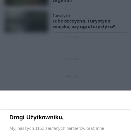
Legendii
Turystyka
Lubelszczyzna. Turystyka
wiejska, czy agroturystyka?
REKLAMA
REKLAMA
REKLAMA
Drogi Użytkowniku,
My, naszych 1162 zaufanych partnerów oraz inne
Wydawca mediów
lokalnych