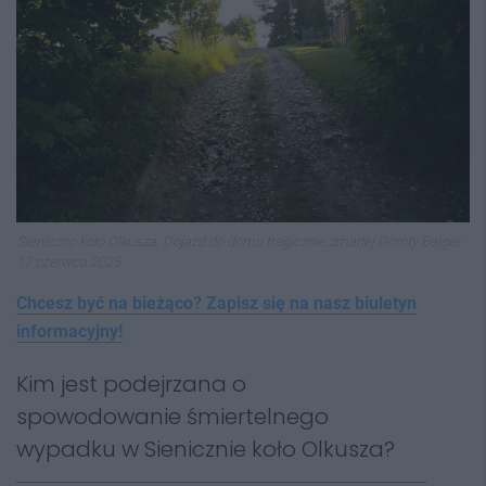
Sieniczno koło Olkusza. Dojazd do domu tragicznie zmarłej Doroty Bejger.
17 czerwca 2025.
Chcesz być na bieżąco? Zapisz się na nasz biuletyn
informacyjny!
Kim jest podejrzana o
spowodowanie śmiertelnego
wypadku w Sienicznie koło Olkusza?