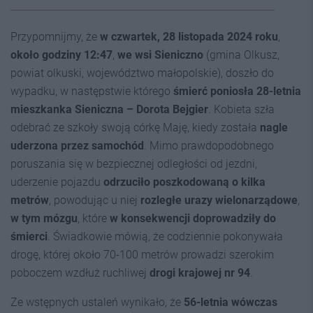
Przypomnijmy, że
w czwartek, 28 listopada 2024 roku
,
około godziny 12:47
,
we wsi Sieniczno
(gmina Olkusz,
powiat olkuski, województwo małopolskie), doszło do
wypadku, w następstwie którego
śmierć poniosła 28-letnia
mieszkanka Sieniczna – Dorota Bejgier
. Kobieta szła
odebrać ze szkoły swoją córkę Maję, kiedy została
nagle
uderzona przez samochód
. Mimo prawdopodobnego
poruszania się w bezpiecznej odległości od jezdni,
uderzenie pojazdu
odrzuciło poszkodowaną o kilka
metrów
, powodując u niej
rozległe urazy wielonarządowe
,
w tym mózgu
, które
w konsekwencji doprowadziły do
śmierci
. Świadkowie mówią, że codziennie pokonywała
drogę, której około 70-100 metrów prowadzi szerokim
poboczem wzdłuż ruchliwej
drogi krajowej nr 94
.
Ze wstępnych ustaleń wynikało, że
56-letnia wówczas