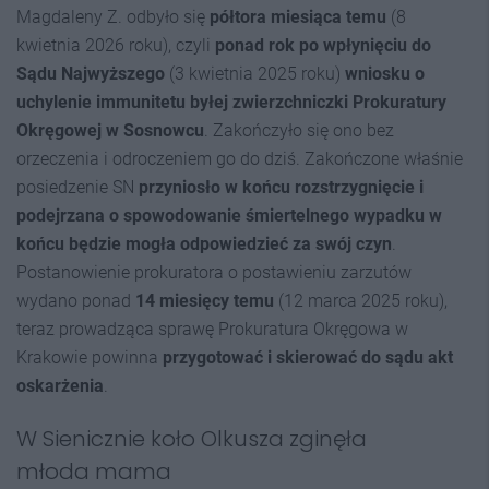
Magdaleny Z. odbyło się
półtora miesiąca temu
(8
kwietnia 2026 roku), czyli
ponad rok po wpłynięciu do
Sądu Najwyższego
(3 kwietnia 2025 roku)
wniosku o
uchylenie immunitetu byłej zwierzchniczki Prokuratury
Okręgowej w Sosnowcu
. Zakończyło się ono bez
orzeczenia i odroczeniem go do dziś. Zakończone właśnie
posiedzenie SN
przyniosło w końcu rozstrzygnięcie i
podejrzana o spowodowanie śmiertelnego wypadku w
końcu będzie mogła odpowiedzieć za swój czyn
.
Postanowienie prokuratora o postawieniu zarzutów
wydano ponad
14 miesięcy temu
(12 marca 2025 roku),
teraz prowadząca sprawę Prokuratura Okręgowa w
Krakowie powinna
przygotować i skierować do sądu akt
oskarżenia
.
W Sienicznie koło Olkusza zginęła
młoda mama