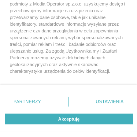
podmioty z Media Operator sp z.o.o. uzyskujemy dostęp i
przechowujemy informacje na urządzeniu oraz
przetwarzamy dane osobowe, takie jak unikalne
identyfikatory, standardowe informacje wysyłane przez
urządzenie czy dane przeglądania w celu zapewniania
spersonalizowanych reklam, wybór spersonalizowanych
Nie zapomnij
treści, pomiar reklam i treści, badanie odbiorców oraz
zapoznać się z:
polityką prywatności
ulepszanie usług. Za zgodą Użytkownika my i Zaufani
Twoje
miasto
Skontakuj się
z nami
Partnerzy możemy używać dokładnych danych
Piekary Śląskie
Kontakt
geolokalizacyjnych oraz aktywnie skanować
Chorzów
Redakcja
charakterystykę urządzenia do celów identyfikacji.
Tarnowskie Góry
Newsletter
Ruda Śląska
Reklama
Ponieważ cenimy Twoją prywatność, prosimy o zgodę na
Świętochłowice
korzystanie z tych technologii poprzez kliknięcie
Tychy
„Akceptuję”. Zgoda jest dobrowolna i zawsze możesz ją
Bytom
Katowice
zmienić/wycofać klikając przycisk ustawień prywatności
PARTNERZY
USTAWIENIA
Gliwice
znajdujący się w lewym dolnym rogu strony
. Niektóre
Zabrze
Zagłębie
rodzaje przetwarzania danych nie wymagają zgody
Akceptuję
użytkownika, ale masz prawo sprzeciwić się takiemu
przetwarzaniu. Preferencje będą miały zastosowania tylko
na tej witrynie.