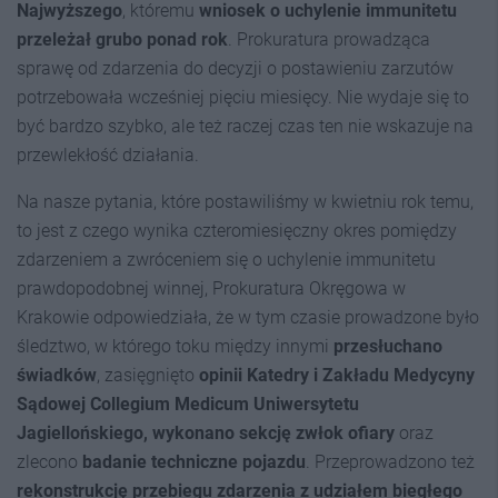
Najwyższego
, któremu
wniosek o uchylenie immunitetu
przeleżał grubo ponad rok
. Prokuratura prowadząca
sprawę od zdarzenia do decyzji o postawieniu zarzutów
potrzebowała wcześniej pięciu miesięcy. Nie wydaje się to
być bardzo szybko, ale też raczej czas ten nie wskazuje na
przewlekłość działania.
Na nasze pytania, które postawiliśmy w kwietniu rok temu,
to jest z czego wynika czteromiesięczny okres pomiędzy
zdarzeniem a zwróceniem się o uchylenie immunitetu
prawdopodobnej winnej, Prokuratura Okręgowa w
Krakowie odpowiedziała, że w tym czasie prowadzone było
śledztwo, w którego toku między innymi
przesłuchano
świadków
, zasięgnięto
opinii Katedry i Zakładu Medycyny
Sądowej C
ollegium
M
edicum
U
niwersytetu
J
agiellońskiego,
wykonano sekcję zwłok ofiary
oraz
zlecono
badanie techniczne pojazdu
. Przeprowadzono też
rekonstrukcję przebiegu zdarzenia z udziałem biegł
ego