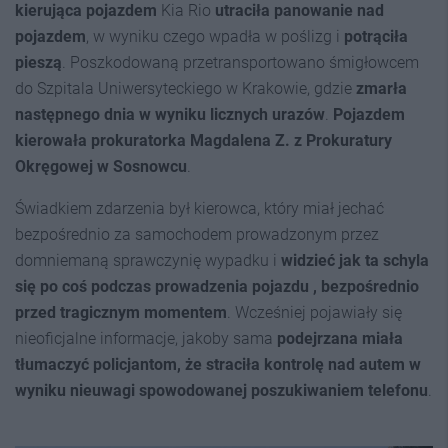
kierująca pojazdem
Kia Rio
utraciła panowanie nad
pojazdem
, w wyniku czego wpadła w poślizg i
potrąciła
pieszą
. Poszkodowaną przetransportowano śmigłowcem
do Szpitala Uniwersyteckiego w Krakowie, gdzie
zmarła
następnego dnia
w wyniku licznych urazów
.
Pojazdem
kierowała prokuratorka Magdalena Z. z Prokuratury
Okręgowej w Sosnowcu
.
Świadkiem zdarzenia był kierowca, który miał jechać
bezpośrednio za samochodem prowadzonym przez
domniemaną sprawczynię wypadku i
widzieć jak ta schyla
się po coś podczas prowadzenia pojazdu , bezpośrednio
przed tragicznym momentem
. Wcześniej pojawiały się
nieoficjalne informacje, jakoby sama
podejrzana miała
tłumaczyć policjantom, że straciła kontrolę nad autem w
wyniku nieuwagi spowodowanej poszukiwaniem telefonu
.