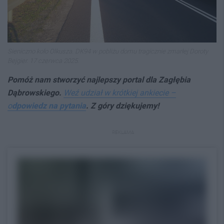
Sieniczno koło Olkusza. DK94 w pobliżu domu tragicznie zmarłej Doroty
Bejgier. 17 czerwca 2025.
Pomóż nam stworzyć najlepszy p
ortal dla Zagłębia
Dąbrowskiego.
Weź udział w krótkiej ankiecie –
o
dpowiedz na pytania
. Z góry dziękujemy!
REKLAMA