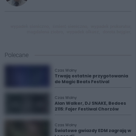
wypadek sieniczno,
śmierć sieniczno,
wypadek prokurator,
magdalena ziobro,
wypadek olkusz,
dorota bejgier,
Polecane
Czas Wolny
Trwają ostatnie przygotowania
do Magic Beats Festival
Czas Wolny
Alan Walker, DJ SNAKE, Bedoes
2115: Fajer Festiwal Chorzów
Czas Wolny
Światowe gwiazdy EDM zagrają w