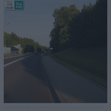
Sieniczno koło Olkusza. DK94 w pobliżu domu tragicznie zmarłej Doroty