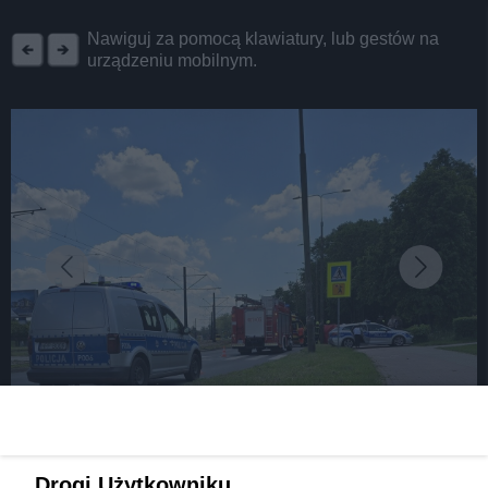
REKLAMA
Nawiguj za pomocą klawiatury, lub gestów na
urządzeniu mobilnym.
fot: źródło: Komenda Powiatowa Policji w Będzinie
Drogi Użytkowniku,