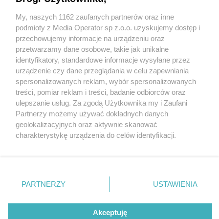
Śmierć na pasach. 75-latek przejechał 74-latkę na
przejściu dla pieszych. Czy starsi kierowcy
My, naszych 1162 zaufanych partnerów oraz inne
Wydawca mediów
lokalnych
stanowią niebezpieczeństwo?
podmioty z Media Operator sp z.o.o. uzyskujemy dostęp i
przechowujemy informacje na urządzeniu oraz
2 / 3
przetwarzamy dane osobowe, takie jak unikalne
identyfikatory, standardowe informacje wysyłane przez
Będzin-Małobądz.
urządzenie czy dane przeglądania w celu zapewniania
spersonalizowanych reklam, wybór spersonalizowanych
Śmiertelne potrącenie
Nie zapomnij
treści, pomiar reklam i treści, badanie odbiorców oraz
zapoznać się z:
polityką prywatności
ulepszanie usług. Za zgodą Użytkownika my i Zaufani
seniorki przez seniora na
Twoje
miasto
Skontakuj się
z nami
Partnerzy możemy używać dokładnych danych
Piekary Śląskie
Kontakt
przejściu dla pieszych przy
geolokalizacyjnych oraz aktywnie skanować
Chorzów
Redakcja
charakterystykę urządzenia do celów identyfikacji.
Tarnowskie Góry
Newsletter
ulicy Małobądzkiej. 19 maja
Ruda Śląska
Reklama
Ponieważ cenimy Twoją prywatność, prosimy o zgodę na
Świętochłowice
korzystanie z tych technologii poprzez kliknięcie
Tychy
2026
„Akceptuję”. Zgoda jest dobrowolna i zawsze możesz ją
Bytom
Katowice
zmienić/wycofać klikając przycisk ustawień prywatności
PARTNERZY
USTAWIENIA
Gliwice
znajdujący się w lewym dolnym rogu strony
. Niektóre
Zabrze
Zagłębie
rodzaje przetwarzania danych nie wymagają zgody
REKLAMA
użytkownika, ale masz prawo sprzeciwić się takiemu
Akceptuję