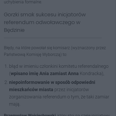
uchybienia formalne.
Gorzki smak sukcesu inicjatorów
referendum odwoławczego w
Będzinie
Błędy, na które powołał się komisarz (wyznaczony przez
Państwową Komisję Wyborczą) to:
błąd w imieniu członkini komitetu referendalnego
(
wpisano imię Ania zamiast Anna
Kondracka),
niepoinformowanie w sposób odpowiedni
mieszkańców miasta
przez inicjatorów
zorganizowania referendum o tym, że taki zamiar
mają.
Przemysław Wojciechowski
, który stoi na czele inicjatywy,