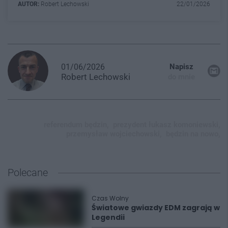
AUTOR:
Robert Lechowski
22/01/2026
01/06/2026
Napisz
Robert
Lechowski
do mnie
referendum będzin,
prezydent łukasz komoniewski,
przemysław wojciechowski,
będzin na nowo,
Polecane
Czas Wolny
Światowe gwiazdy EDM zagrają w
Legendii