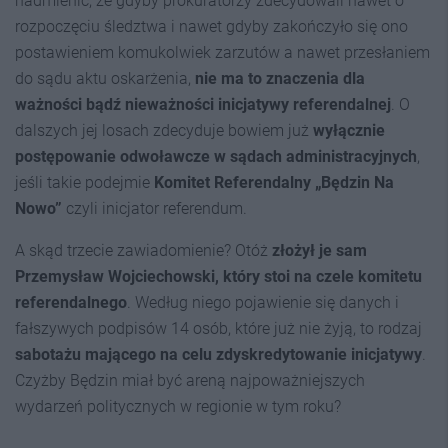
nadmienić, że gdyby prokuratorzy zdecydowali nawet o
rozpoczęciu śledztwa i nawet gdyby zakończyło się ono
postawieniem komukolwiek zarzutów a nawet przesłaniem
do sądu aktu oskarżenia,
nie ma to znaczenia dla
ważności bądź nieważności inicjatywy referendalnej
. O
dalszych jej losach zdecyduje bowiem już
wyłącznie
postępowanie odwoławcze w sądach administracyjnych
,
jeśli takie podejmie
Komitet Referendalny „Będzin Na
Nowo”
czyli inicjator referendum.
A skąd trzecie zawiadomienie? Otóż
złożył je sam
Przemysław Wojciechowski, który stoi na czele komitetu
referendalnego
. Według niego pojawienie się danych i
fałszywych podpisów 14 osób, które już nie żyją, to rodzaj
sabotażu mającego na celu zdyskredytowanie inicjatywy
.
Czyżby Będzin miał być areną najpoważniejszych
wydarzeń politycznych w regionie w tym roku?