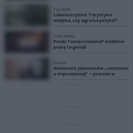
Turystyka
Lubelszczyzna. Turystyka
wiejska, czy agroturystyka?
Czas Wolny
Polski Tomorrowland? Ambitne
plany Legendii
Kultura
Almanach jazzmanów „Jazzmani
o improwizacji" – premiera
REKLAMA
REKLAMA
REKLAMA