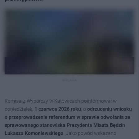
Il: SI; źródło: Łukasz Komoniewski (zamek; Łukasz Komoniewski);
źródło: komitet referendalny »Będzin Na Nowo« (Przemysław
Wojciechowski)
REKLAMA
Komisarz Wyborczy w Katowicach poinformował w
poniedziałek,
1 czerwca 2026 roku
, o
odrzuceniu wniosku
o przeprowadzenie referendum w sprawie odwołania ze
sprawowanego stanowiska Prezydenta Miasta Będzin
Łukasza Komoniewskiego
. Jako powód wskazano