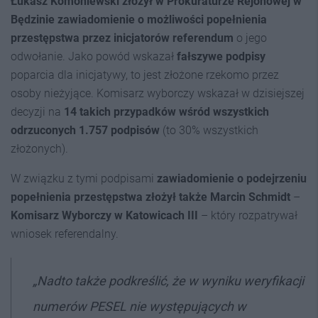
Łukasz Komoniewski złożył w Prokuraturze Rejonowej w
Będzinie zawiadomienie o możliwości popełnienia
przestępstwa przez inicjatorów referendum
o jego
odwołanie. Jako powód wskazał
fałszywe podpisy
poparcia dla inicjatywy, to jest złożone rzekomo przez
osoby nieżyjące. Komisarz wyborczy wskazał w dzisiejszej
decyzji na
14 takich przypadków wśród wszystkich
odrzuconych 1.757 podpisów
(to 30% wszystkich
złożonych).
W związku z tymi podpisami
zawiadomienie o podejrzeniu
popełnienia przestępstwa złożył także Marcin Schmidt
–
Komisarz Wyborczy w Katowicach III
– który rozpatrywał
wniosek referendalny.
„Nadto także podkreślić, że w wyniku weryfikacji
numerów PESEL nie występujących w