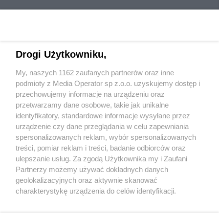
Drogi Użytkowniku,
My, naszych 1162 zaufanych partnerów oraz inne
Wydawca mediów
lokalnych
podmioty z Media Operator sp z.o.o. uzyskujemy dostęp i
przechowujemy informacje na urządzeniu oraz
przetwarzamy dane osobowe, takie jak unikalne
identyfikatory, standardowe informacje wysyłane przez
urządzenie czy dane przeglądania w celu zapewniania
spersonalizowanych reklam, wybór spersonalizowanych
Nie zapomnij
treści, pomiar reklam i treści, badanie odbiorców oraz
zapoznać się z:
polityką prywatności
ulepszanie usług. Za zgodą Użytkownika my i Zaufani
Twoje
miasto
Skontakuj się
z nami
Partnerzy możemy używać dokładnych danych
Piekary Śląskie
Kontakt
geolokalizacyjnych oraz aktywnie skanować
Chorzów
Redakcja
charakterystykę urządzenia do celów identyfikacji.
Tarnowskie Góry
Newsletter
Ruda Śląska
Reklama
Ponieważ cenimy Twoją prywatność, prosimy o zgodę na
Świętochłowice
korzystanie z tych technologii poprzez kliknięcie
Tychy