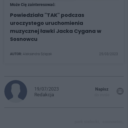
Może Cię zainteresować:
Powiedziała "TAK" podczas
uroczystego uruchomienia
muzycznej ławki Jacka Cygana w
Sosnowcu
AUTOR:
Aleksandra Szlęzak
25/03/2023
19/07/2023
Napisz
Redakcja
do mnie
park sielecki,
sosnowiec,