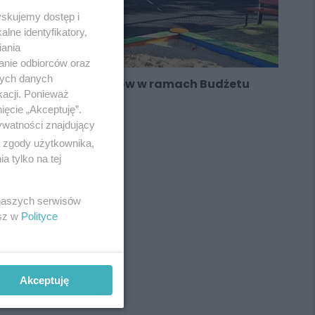
yskujemy dostęp i
lne identyfikatory,
iania
anie odbiorców oraz
nych danych
Pomysły mieszkańców w ramach Budżetu
kacji. Ponieważ
Obywatelskiego
ięcie „Akceptuję”.
ywatności znajdujący
ą zgody użytkownika,
 tylko na tej
REKLAMA
 naszych serwisów
esz w
Polityce
Akceptuję
REKLAMA