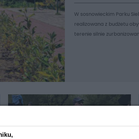
W sosnowieckim Parku Sie
realizowana z budżetu oby
terenie silnie zurbanizow
niku,