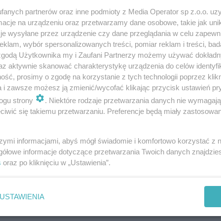
fanych partnerów oraz inne podmioty z Media Operator sp z.o.o. uz
cje na urządzeniu oraz przetwarzamy dane osobowe, takie jak unika
je wysyłane przez urządzenie czy dane przeglądania w celu zapewn
klam, wybór spersonalizowanych treści, pomiar reklam i treści, bad
 zgodą Użytkownika my i Zaufani Partnerzy możemy używać dokład
Ławeczka Jacka Cygana w Parku Sieleckim w
az aktywnie skanować charakterystykę urządzenia do celów identyfi
końcu zagra
ść, prosimy o zgodę na korzystanie z tych technologii poprzez klikn
a i zawsze możesz ją zmienić/wycofać klikając przycisk ustawień pr
ogu strony
. Niektóre rodzaje przetwarzania danych nie wymagaj
iwić się takiemu przetwarzaniu. Preferencje będą miały zastosowania
szymi informacjami, abyś mógł świadomie i komfortowo korzystać z
gółowe informacje dotyczące przetwarzania Twoich danych znajdzi
s
oraz po kliknięciu w „Ustawienia”.
USTAWIENIA