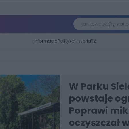
Informacje
Polityka
Historia
112
W Parku Sie
powstaje og
Poprawi mikr
oczyszczał 