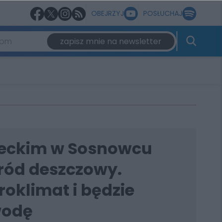
OBEJRZYJ
POSŁUCHAJ
zapisz mnie na newsletter
leckim w Sosnowcu
ród deszczowy.
oklimat i będzie
wodę