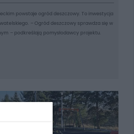
leckim powstaje ogród deszczowy. To inwestycja
watelskiego.
–
Ogród deszczowy sprawdza się w
anym
–
podkreślają pomysłodawcy projektu.