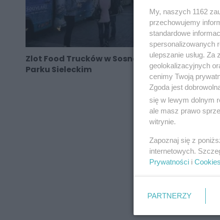
My, naszych 1162 zau
przechowujemy informa
standardowe informac
spersonalizowanych re
ulepszanie usług. Za
Zlot Food Trucków w Sosnowcu - ponownie w
geolokalizacyjnych or
Parku Sieleckim
cenimy Twoją prywatno
Zgoda jest dobrowoln
się w lewym dolnym r
ale masz prawo sprzec
REKLAMA
witrynie.
Zapoznaj się z poniż
internetowych. Szcze
Prywatności
i
Cookie
PARTNERZY
REKLAMA