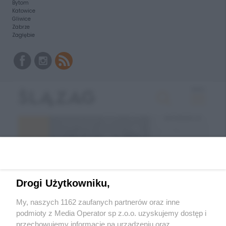
Bytom
Katowice
Gliwice
Zabrze
Zagłębie
Drogi Użytkowniku,
My, naszych 1162 zaufanych partnerów oraz inne
podmioty z Media Operator sp z.o.o. uzyskujemy dostęp i
przechowujemy informacje na urządzeniu oraz