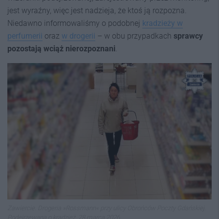
jest wyraźny, więc jest nadzieja, że ktoś ją rozpozna.
Niedawno informowaliśmy o podobnej
kradzieży w
perfumerii
oraz
w drogerii
– w obu przypadkach
sprawcy
pozostają wciąż nierozpoznani
.
Zawiercie. Drogeria »Rossmann« przy ulicy Obrońców Poczty Gdańskiej.
Podejrzewana o kradzież. 28 marca 2026