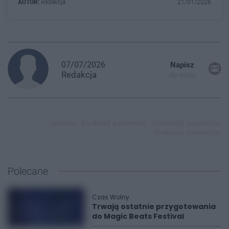
AUTOR:
Redakcja
21/01/2026
07/07/2026
Napisz
Redakcja
do mnie
rabusie,
kradzież zawiercie,
złodziejki zawiercie,
złodzieje zawiercie,
Polecane
Czas Wolny
Trwają ostatnie przygotowania
do Magic Beats Festival