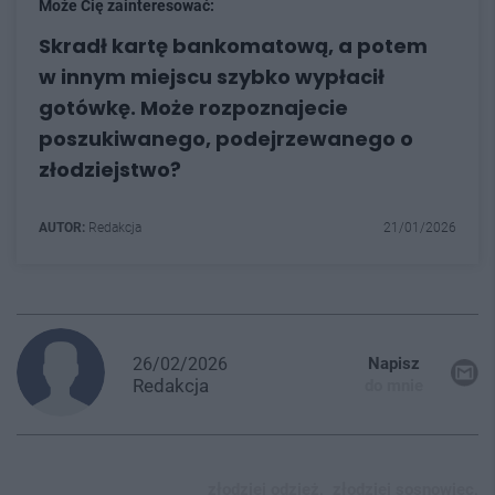
Może Cię zainteresować:
Skradł kartę bankomatową, a potem
w innym miejscu szybko wypłacił
gotówkę. Może rozpoznajecie
poszukiwanego, podejrzewanego o
złodziejstwo?
AUTOR:
Redakcja
21/01/2026
26/02/2026
Napisz
Redakcja
do mnie
złodziej odzież,
złodziej sosnowiec,