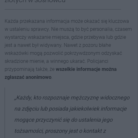
złotych w Sosnowcu
Każda przekazana informacja może okazać się kluczowa
w ustaleniu sprawcy. Nie muszą to być personalia, czasem
wystarczy wskazanie miejsca, gdzie przebywa lub gdzie
jest a nawet był widywany. Nawet z pozoru błahe
wskazówki mogą pozwolić pokrzywdzonym odzyskać
skradzione mienie, a winnego ukarać. Policjanci
przypominają także, że
wszelkie informacje można
zgłaszać anonimowo
.
„K
ażdy, kto rozpoznaje mężczyznę widocznego
na zdjęciu lub posiada jakiekolwiek informacje
mogące przyczynić się do ustalenia jego
tożsamości, proszony jest o kontakt z