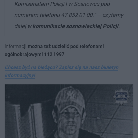
Komisariatem Policji I w Sosnowcu pod
numerem telefonu 47 852 01 00
.” — czytamy
dalej
w komunikacie sosnowieckiej Policji
.
Informacji
można też udzielić pod telefonami
ogólnokrajowymi 112 i 997
.
Chcesz być na bieżąco? Zapisz się na nasz biuletyn
informacyjny!