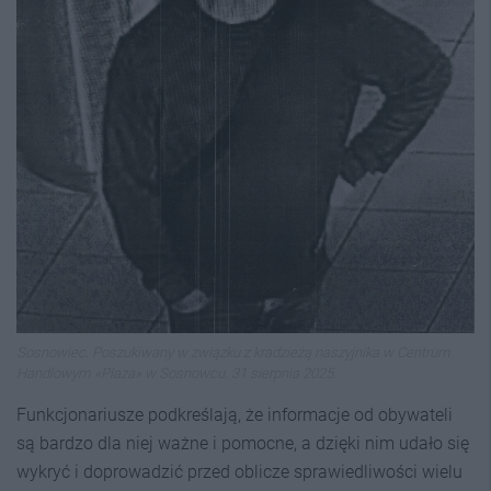
Sosnowiec. Poszukiwany w związku z kradzieżą naszyjnika w Centrum
Handlowym «Plaza» w Sosnowcu. 31 sierpnia 2025.
Funkcjonariusze podkreślają, że informacje od obywateli
są bardzo dla niej ważne i pomocne, a dzięki nim udało się
wykryć i doprowadzić przed oblicze sprawiedliwości wielu