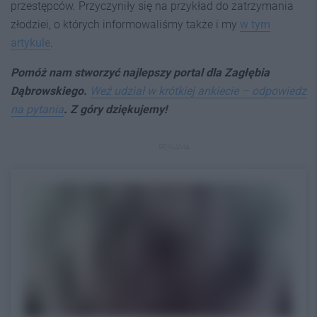
przestępców. Przyczyniły się na przykład do zatrzymania
złodziei, o których informowaliśmy także i my
w tym
artykule
.
Pomóż nam stworzyć najlepszy portal dla Zagłębia
Dąbrowskiego.
Weź udział w krótkiej ankiecie – odpowiedz
na pytania
. Z góry dziękujemy!
REKLAMA