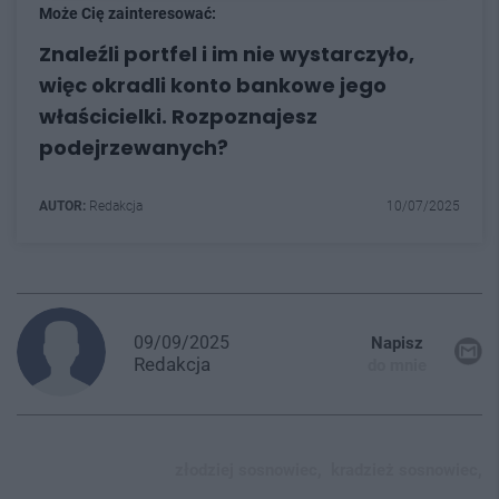
Może Cię zainteresować:
Znaleźli portfel i im nie wystarczyło,
więc okradli konto bankowe jego
właścicielki. Rozpoznajesz
podejrzewanych?
AUTOR:
Redakcja
10/07/2025
09/09/2025
Napisz
Redakcja
do mnie
złodziej sosnowiec,
kradzież sosnowiec,