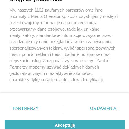
tygodniówkę, ale jej postępowanie nadal
paskudnie cuchnie
My, naszych 1162 zaufanych partnerów oraz inne
Wydawca mediów
lokalnych
podmioty z Media Operator sp z.o.o. uzyskujemy dostęp i
2 / 2
przechowujemy informacje na urządzeniu oraz
przetwarzamy dane osobowe, takie jak unikalne
Zawiercie. Drogeria
identyfikatory, standardowe informacje wysyłane przez
urządzenie czy dane przeglądania w celu zapewniania
»Rossmann« przy ulicy
spersonalizowanych reklam, wybór spersonalizowanych
Nie zapomnij
Obrońców Poczty Gdańskiej.
treści, pomiar reklam i treści, badanie odbiorców oraz
zapoznać się z:
polityką prywatności
ulepszanie usług. Za zgodą Użytkownika my i Zaufani
Twoje
miasto
Skontakuj się
z nami
Podejrzewana o kradzież. 28
Partnerzy możemy używać dokładnych danych
Piekary Śląskie
Kontakt
geolokalizacyjnych oraz aktywnie skanować
Chorzów
Redakcja
marca 2026
charakterystykę urządzenia do celów identyfikacji.
Tarnowskie Góry
Newsletter
Ruda Śląska
Reklama
Ponieważ cenimy Twoją prywatność, prosimy o zgodę na
Świętochłowice
korzystanie z tych technologii poprzez kliknięcie
Tychy
Wróć do artykułu:
„Akceptuję”. Zgoda jest dobrowolna i zawsze możesz ją
Bytom
Złodziejka ma styl. Ukradła perfumy warte
Katowice
zmienić/wycofać klikając przycisk ustawień prywatności
PARTNERZY
USTAWIENIA
Gliwice
tygodniówkę, ale jej postępowanie nadal
znajdujący się w lewym dolnym rogu strony
. Niektóre
Zabrze
paskudnie cuchnie
Zagłębie
rodzaje przetwarzania danych nie wymagają zgody
użytkownika, ale masz prawo sprzeciwić się takiemu
Akceptuję