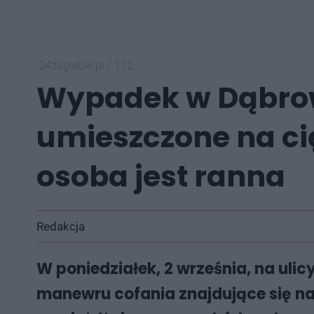
24zaglebie.pl
/
112
Wypadek w Dąbrowi
umieszczone na ci
osoba jest ranna
Redakcja
W poniedziałek, 2 września, na uli
manewru cofania znajdujące się n