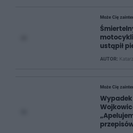
Może Cię zainte
Śmierteln
motocykli
ustąpił p
AUTOR:
Katarz
Może Cię zainte
Wypadek n
Wojkowica
„Apelujem
przepisó