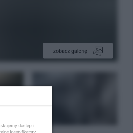
zobacz galerię
yskujemy dostęp i
lne identyfikatory,