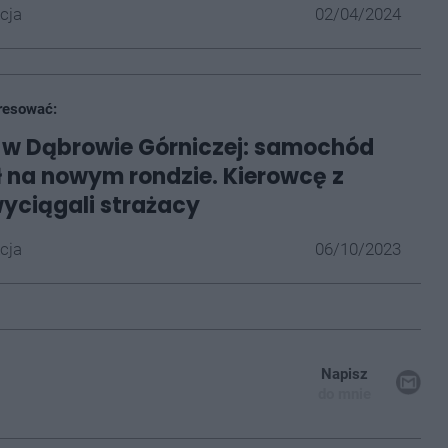
cja
02/04/2024
resować:
w Dąbrowie Górniczej: samochód
na nowym rondzie. Kierowcę z
yciągali strażacy
cja
06/10/2023
Napisz
do mnie