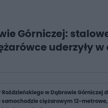
e Górniczej: stalow
ężarówce uderzyły w
cy Roździeńskiego w Dąbrowie Górniczej
a samochodzie ciężarowym 12-metrowe, 