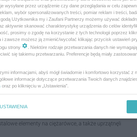
je wysyłane przez urządzenie czy dane przeglądania w celu zapewn
REKLAMA
klam, wybór spersonalizowanych treści, pomiar reklam i treści, bad
 zgodą Użytkownika my i Zaufani Partnerzy możemy używać dokład
erweniowali strażacy z dąbrowskiej Jednostki
az aktywnie skanować charakterystykę urządzenia do celów identyfi
ść, prosimy o zgodę na korzystanie z tych technologii poprzez klikn
a i zawsze możesz ją zmienić/wycofać klikając przycisk ustawień pr
ogu strony
. Niektóre rodzaje przetwarzania danych nie wymagaj
iwić się takiemu przetwarzaniu. Preferencje będą miały zastosowania
eszczone na samochodzie ciężarowym MAN 12-
szymi informacjami, abyś mógł świadomie i komfortowo korzystać z
aczyły o przejeżdżający samochód osobowy. W
gółowe informacje dotyczące przetwarzania Twoich danych znajdzi
stała poszkodowana – informuje Komenda
s
oraz po kliknięciu w „Ustawienia”.
ej w Dąbrowie Górniczej.
USTAWIENIA
stalowe elementy na ciężarówce, a także uprzątnęli