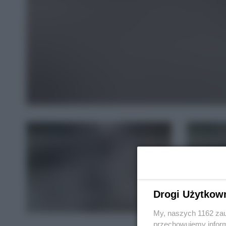
Drogi Użytkow
My, naszych 1162 zau
przechowujemy informa