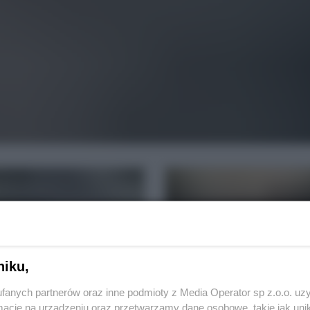
niku,
fanych partnerów oraz inne podmioty z Media Operator sp z.o.o. uz
cje na urządzeniu oraz przetwarzamy dane osobowe, takie jak unika