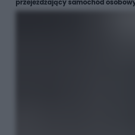
przejeżdżający samochód osobowy!