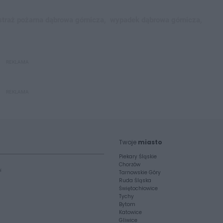
straż pożarna dąbrowa górnicza,
wypadek dąbrowa górnicza,
REKLAMA
REKLAMA
Twoje
miasto
Piekary Śląskie
Chorzów
i
Tarnowskie Góry
Ruda Śląska
Świętochłowice
Tychy
Bytom
Katowice
Gliwice