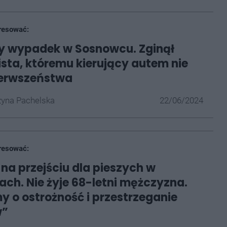
resować:
y wypadek w Sosnowcu. Zginął
sta, któremu kierujący autem nie
ierwszeństwa
yna Pachelska
22/06/2024
resować:
a przejściu dla pieszych w
ch. Nie żyje 68-letni mężczyzna.
y o ostrożność i przestrzeganie
w”