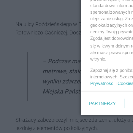
standardowe informac
spersonalizowanych re
ulepszanie usług. Za
Na ulicy Roździeńskiego w Dąbrowie Górniczej int
geolokalizacyjnych or
cenimy Twoją prywatno
Ratowniczo-Gaśniczej. Doszło do wypadku
Zgoda jest dobrowoln
się w lewym dolnym r
ale masz prawo sprzec
witrynie.
– Podczas manewru cofania umi
Zapoznaj się z poniż
metrowe, stalowe „ceowniki” zah
internetowych. Szcze
wyniku zdarzenia jedna osoba zo
Prywatności
i
Cookie
Miejska Państwowej Straży Pożarn
PARTNERZY
Strażacy zabezpieczyli miejsce zdarzenia, ułożyki 
jezdnię z elementów po kolizyjnych.