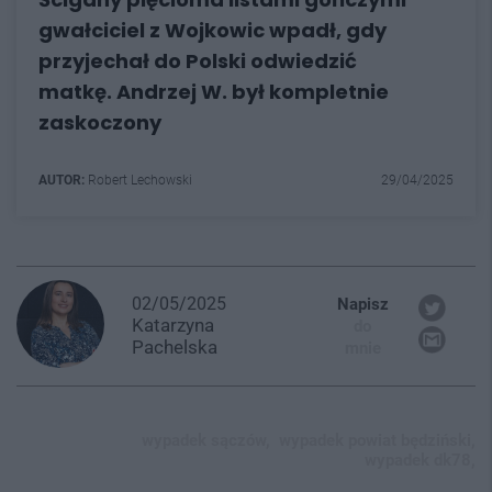
gwałciciel z Wojkowic wpadł, gdy
przyjechał do Polski odwiedzić
matkę. Andrzej W. był kompletnie
zaskoczony
AUTOR:
Robert Lechowski
29/04/2025
02/05/2025
Napisz
Katarzyna
do
Pachelska
mnie
wypadek sączów,
wypadek powiat będziński,
wypadek dk78,