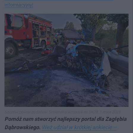
informacyjny!
Sączów, powiat będziński. Śmiertelny wypadek na DK78. 1 maja 2025.
Pomóż nam stworzyć najlepszy p
ortal dla Zagłębia
Dąbrowskiego.
Weź udział w krótkiej ankiecie –