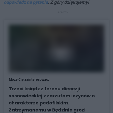
o
dpowiedz na pytania
. Z góry dziękujemy!
REKLAMA
Może Cię zainteresować:
Trzeci ksiądz z terenu diecezji
sosnowieckiej z zarzutami czynów o
charakterze pedofilskim.
Zatrzymanemu w Będzinie grozi