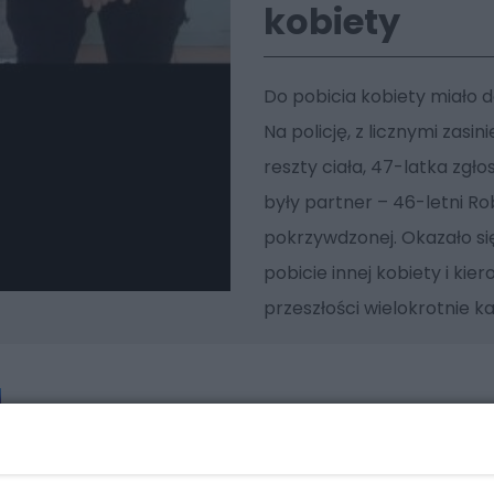
kobiety
Do pobicia kobiety miało 
Na policję, z licznymi zasi
reszty ciała, 47-latka zgłos
były partner – 46-letni Ro
pokrzywdzonej. Okazało si
pobicie innej kobiety i kie
przeszłości wielokrotnie k