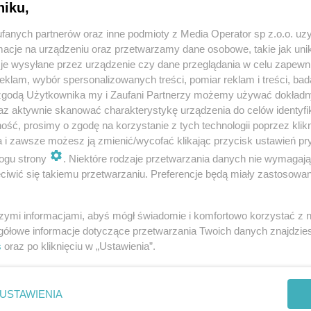
niku,
fanych partnerów oraz inne podmioty z Media Operator sp z.o.o. uz
cje na urządzeniu oraz przetwarzamy dane osobowe, takie jak unika
je wysyłane przez urządzenie czy dane przeglądania w celu zapewn
klam, wybór spersonalizowanych treści, pomiar reklam i treści, bad
 zgodą Użytkownika my i Zaufani Partnerzy możemy używać dokład
az aktywnie skanować charakterystykę urządzenia do celów identyfi
ść, prosimy o zgodę na korzystanie z tych technologii poprzez klikn
a i zawsze możesz ją zmienić/wycofać klikając przycisk ustawień pr
ogu strony
. Niektóre rodzaje przetwarzania danych nie wymagaj
iwić się takiemu przetwarzaniu. Preferencje będą miały zastosowania
szymi informacjami, abyś mógł świadomie i komfortowo korzystać z
gółowe informacje dotyczące przetwarzania Twoich danych znajdzi
s
oraz po kliknięciu w „Ustawienia”.
USTAWIENIA