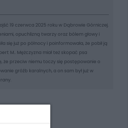
dojść 19 czerwca 2025 roku w Dąbrowie Górniczej.
nieniami, opuchlizną twarzy oraz bólem głowy i
iła się już po północy i poinformowała, że pobił ją
bert M.. Mężczyzna miał też skopać psa
ę, że przeciw niemu toczy się postępowanie o
rowanie gróźb karalnych, a on sam był już w
arany.