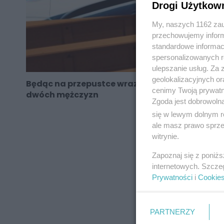
Drogi Użytkow
My, naszych 1162 zau
przechowujemy informa
standardowe informac
spersonalizowanych re
ulepszanie usług. Za
geolokalizacyjnych or
Będąc na przepustce wraz z kolegą pobił
cenimy Twoją prywatno
dwóch mężczyzn
Zgoda jest dobrowoln
się w lewym dolnym r
ale masz prawo sprzec
witrynie.
REKLAMA
Zapoznaj się z poniż
internetowych. Szcze
Prywatności
i
Cookie
PARTNERZY