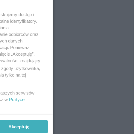
yskujemy dostęp i
lne identyfikatory,
iania
anie odbiorców oraz
nych danych
kacji. Ponieważ
ięcie „Akceptuję”.
ywatności znajdujący
ą zgody użytkownika,
 tylko na tej
REKLAMA
 naszych serwisów
esz w
Polityce
Akceptuję