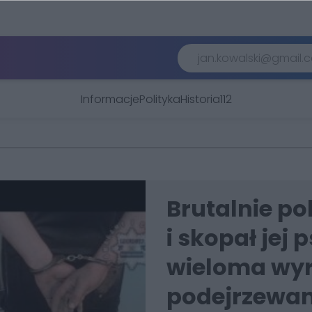
Informacje
Polityka
Historia
112
Brutalnie po
i skopał jej
wieloma wyr
podejrzewany