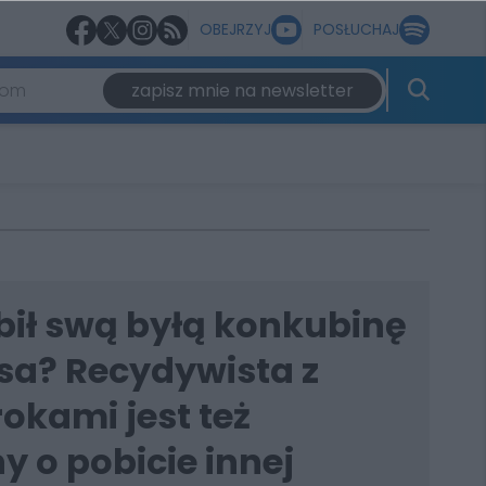
OBEJRZYJ
POSŁUCHAJ
zapisz mnie na newsletter
bił swą byłą konkubinę
 psa? Recydywista z
okami jest też
 o pobicie innej