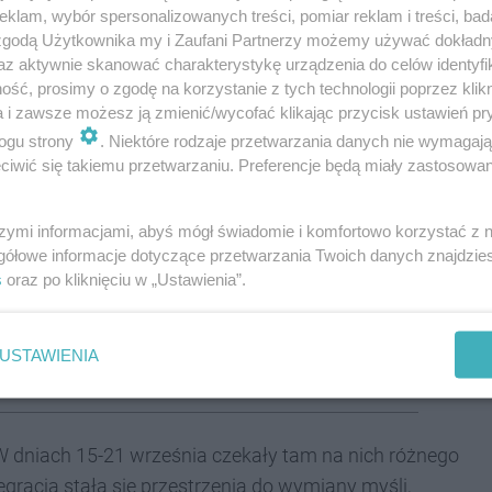
klam, wybór spersonalizowanych treści, pomiar reklam i treści, bad
oku Igrzysk Olimpijskich i w obliczu wojny w
 zgodą Użytkownika my i Zaufani Partnerzy możemy używać dokład
naczenia - wprowadzają uczestnicy projektu.
az aktywnie skanować charakterystykę urządzenia do celów identyfi
ść, prosimy o zgodę na korzystanie z tych technologii poprzez klikn
a i zawsze możesz ją zmienić/wycofać klikając przycisk ustawień pr
ogu strony
. Niektóre rodzaje przetwarzania danych nie wymagaj
 Nadia Petruś, Kornelia Majos, Julka Schufreida, Julka
iwić się takiemu przetwarzaniu. Preferencje będą miały zastosowania
uno Misztal, Janek Orlak, Kuba Łazarski pod okiem
iej. Grupę ukraińską tworzyli:
Lilia Danchyshyn,
szymi informacjami, abyś mógł świadomie i komfortowo korzystać z
gółowe informacje dotyczące przetwarzania Twoich danych znajdzi
 Nazar Bodnar, Solomiia Bandrivska, Vira Rudiuk, Anna
s
oraz po kliknięciu w „Ustawienia”.
opiekunami, którymi stały się Tetyana Hrynkevych i
USTAWIENIA
imatach
 W dniach
15-21 września czekały tam na nich różnego
tegracja stała się przestrzenią do wymiany myśli,