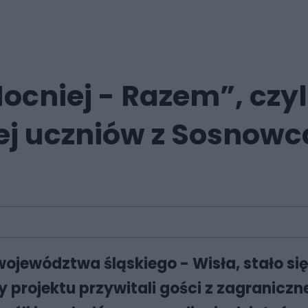
ocniej - Razem”, czyl
ej uczniów z Sosnowca
województwa śląskiego - Wisła, stało 
y projektu przywitali gości z zagranic