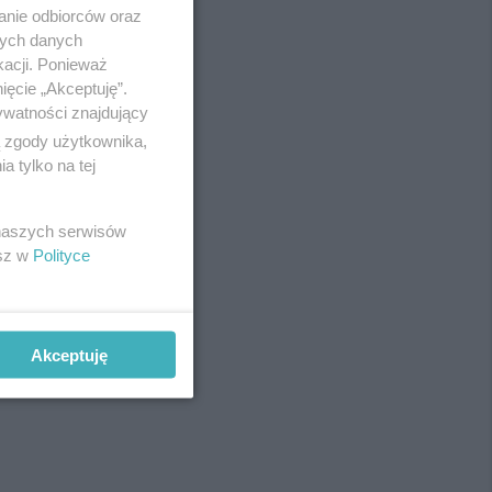
anie odbiorców oraz
nych danych
kacji. Ponieważ
ięcie „Akceptuję”.
ywatności znajdujący
ą zgody użytkownika,
 tylko na tej
 naszych serwisów
esz w
Polityce
Akceptuję