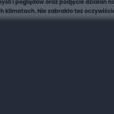
yśli i poglądów oraz podjęcie działań
ch klimatach. Nie zabrakło też oczywiśc