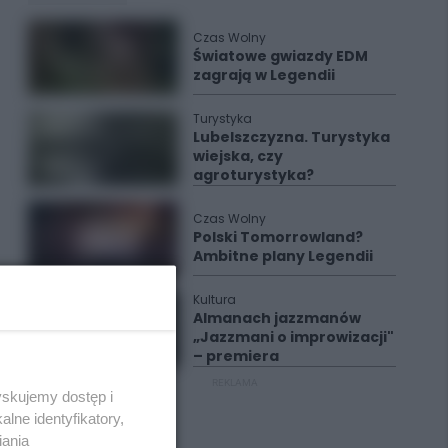
Czas Wolny
Światowe gwiazdy EDM
zagrają w Legendii
Turystyka
Lubelszczyzna. Turystyka
wiejska, czy
agroturystyka?
Czas Wolny
Polski Tomorrowland?
Ambitne plany Legendii
Kultura
Almanach jazzmanów
„Jazzmani o improwizacji"
– premiera
REKLAMA
yskujemy dostęp i
lne identyfikatory,
iania