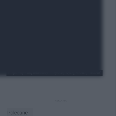
Projekt wymiany młodzieży - "Szybciej, Wyżej, Mocniej - Razem"
REKLAMA
Polecane