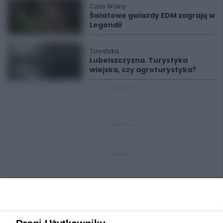
Czas Wolny
Światowe gwiazdy EDM zagrają w
Legendii
Turystyka
Lubelszczyzna. Turystyka
wiejska, czy agroturystyka?
REKLAMA
REKLAMA
REKLAMA