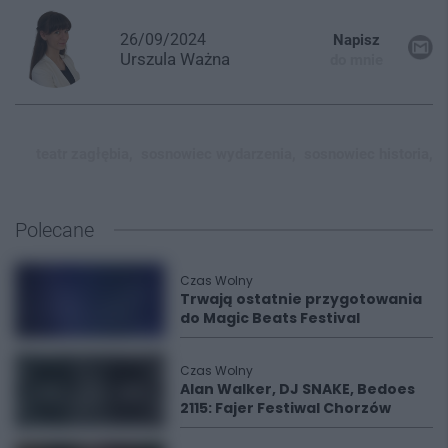
26/09/2024
Napisz
Urszula
Ważna
do mnie
teatr zagłębia,
sosnowiec wydarzenia,
sosnowiec historia,
Polecane
Czas Wolny
Trwają ostatnie przygotowania
do Magic Beats Festival
Czas Wolny
Alan Walker, DJ SNAKE, Bedoes
2115: Fajer Festiwal Chorzów