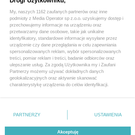
Drogi Użytkowniku,
My, naszych 1162 zaufanych partnerów oraz inne
Wydawca mediów
lokalnych
podmioty z Media Operator sp z.o.o. uzyskujemy dostęp i
przechowujemy informacje na urządzeniu oraz
przetwarzamy dane osobowe, takie jak unikalne
identyfikatory, standardowe informacje wysyłane przez
urządzenie czy dane przeglądania w celu zapewniania
spersonalizowanych reklam, wybór spersonalizowanych
Nie zapomnij
treści, pomiar reklam i treści, badanie odbiorców oraz
zapoznać się z:
polityką prywatności
ulepszanie usług. Za zgodą Użytkownika my i Zaufani
Twoje
miasto
Skontakuj się
z nami
Partnerzy możemy używać dokładnych danych
Piekary Śląskie
Kontakt
geolokalizacyjnych oraz aktywnie skanować
Chorzów
Redakcja
charakterystykę urządzenia do celów identyfikacji.
Tarnowskie Góry
Newsletter
Ruda Śląska
Reklama
Ponieważ cenimy Twoją prywatność, prosimy o zgodę na
Świętochłowice
korzystanie z tych technologii poprzez kliknięcie
Tychy
„Akceptuję”. Zgoda jest dobrowolna i zawsze możesz ją
Bytom
Katowice
zmienić/wycofać klikając przycisk ustawień prywatności
PARTNERZY
USTAWIENIA
Gliwice
znajdujący się w lewym dolnym rogu strony
. Niektóre
Zabrze
Zagłębie
rodzaje przetwarzania danych nie wymagają zgody
Akceptuję
użytkownika, ale masz prawo sprzeciwić się takiemu