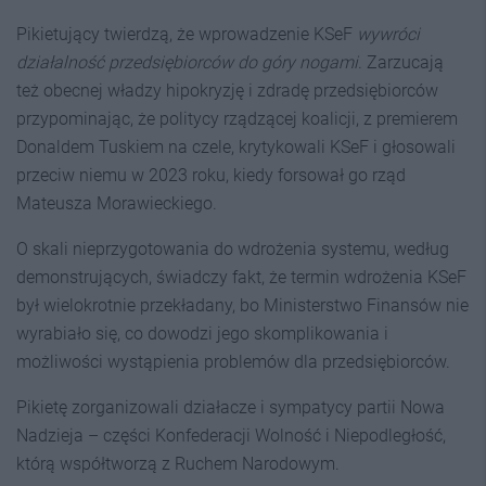
Pikietujący twierdzą, że wprowadzenie KSeF
wywróci
działalność przedsiębiorców do góry nogami
. Zarzucają
też obecnej władzy hipokryzję i zdradę przedsiębiorców
przypominając, że politycy rządzącej koalicji, z premierem
Donaldem Tuskiem na czele, krytykowali KSeF i głosowali
przeciw niemu w 2023 roku, kiedy forsował go rząd
Mateusza Morawieckiego.
O skali nieprzygotowania do wdrożenia systemu, według
demonstrujących, świadczy fakt, że termin wdrożenia KSeF
był wielokrotnie przekładany, bo Ministerstwo Finansów nie
wyrabiało się, co dowodzi jego skomplikowania i
możliwości wystąpienia problemów dla przedsiębiorców.
Pikietę zorganizowali działacze i sympatycy partii Nowa
Nadzieja – części Konfederacji Wolność i Niepodległość,
którą współtworzą z Ruchem Narodowym.