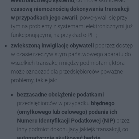
elektronicznego systemu
, co może skutkować
czasową niemożnością dokonywania transakcji
w przypadkach jego awarii
; powoływali się przy
tym na problemy z systemami elektronicznymi już
funkcjonującymi, na przykład e-PIT;
zwiększoną
inwigilację obywateli
poprzez dostęp
w czasie rzeczywistym państwowego aparatu do
wszelkich transakcji między podmiotami, która
może oznaczać dla przedsiębiorców poważne
problemy, takie jak:
bezzasadne obciążenie podatkami
przedsiębiorców w przypadku
błędnego
(omyłkowego lub celowego) podania ich
Numeru Identyfikacji Podatkowej (NIP)
przez
inny podmiot dokonujący jakiejś transakcji, co
automatycznie skutkować będzie