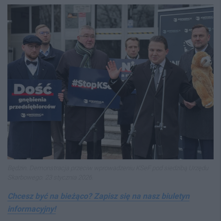
Będzin. Demonstracja przeciw wprowadzeniu KSeF pod siedzibą Urzędu
Skarbowego. 23 stycznia 2026.
Chcesz być na bieżąco? Zapisz się na nasz biuletyn
informacyjny!