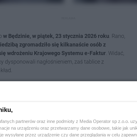
REKLAMA
no
w Będzinie, w piątek, 23 stycznia 2026 roku
. Rano,
iedzibą zgromadziło się kilkanaście osób z
się wdrożeniu Krajowego Systemu e-Faktur
. Widać,
cy dysponowali nagłośnieniem, zaś tablice z
kład.
dsiębiorców i dla Polski?
 sobą wiele zagrożeń. Wśród nich wymieniali:
niku,
fanych partnerów oraz inne podmioty z Media Operator sp z.o.o. uz
elektronicznego systemu
, co może skutkować
cje na urządzeniu oraz przetwarzamy dane osobowe, takie jak unika
cji w przypadkach jego awarii
; powoływali się przy
je wysyłane przez urządzenie czy dane przeglądania w celu zapewn