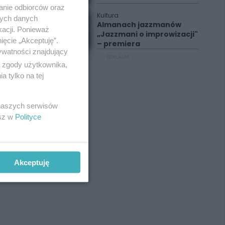
anie odbiorców oraz
Kultura
nych danych
Almanach jazzmanów
kacji. Ponieważ
„Jazzmani o improwizacji"
ięcie „Akceptuję”.
– premiera
ywatności znajdujący
REKLAMA
ą zgody użytkownika,
 tylko na tej
 naszych serwisów
esz w
Polityce
Akceptuję