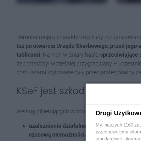
Demonstrację o charakterze pikiety zorganizowa
tuż po otwarciu Urzędu Skarbowego, przed jego s
tablicami
. Na nich widniały hasła
sprzeciwiające 
że protest był wcześniej przygotowany – uczestni
postulatami wykonane były przez profesjonalny za
KSeF jest szkodliwy dla prze
Według pikietujących wdrożenie systemu niesie ze
Drogi Użytkow
My, naszych 1160 zau
u
zależnienie działalności gospodarczej od 
przechowujemy informa
czasową niemożnością dokonywania transak
standardowe informac