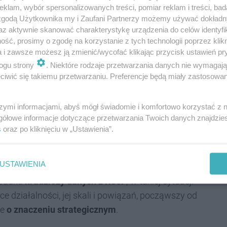
 już funkcjonującymi, na przykład e-PIT;
klam, wybór spersonalizowanych treści, pomiar reklam i treści, bad
 zgodą Użytkownika my i Zaufani Partnerzy możemy używać dokład
stęp w czasie rzeczywistym państwowego aparatu
az aktywnie skanować charakterystykę urządzenia do celów identyfi
 która może oznaczać dla przedsiębiorców poważne
ść, prosimy o zgodę na korzystanie z tych technologii poprzez klikn
a i zawsze możesz ją zmienić/wycofać klikając przycisk ustawień pr
ogu strony
. Niektóre rodzaje przetwarzania danych nie wymagaj
dsiębiorców w przypadku
błędnego (omyłkowego
iwić się takiemu przetwarzaniu. Preferencje będą miały zastosowania
tyfikacji Podatkowej (NIP)
przez inny podmiot
tycznie skutkować będzie wystawieniem faktury
,
szymi informacjami, abyś mógł świadomie i komfortowo korzystać z
ące potencjalnie
jeszcze większymi problemami
dla
gółowe informacje dotyczące przetwarzania Twoich danych znajdzi
s
oraz po kliknięciu w „Ustawienia”.
hczasowych działań Fiskusa,
chodach,
które mogą się dostać w niepowołane ręce,
USTAWIENIA
padku
kradzieży danych z KSeF
; w takiej sytuacji
 działalności, jej skali i powiązań, począwszy od
że
o znaczeniu strategicznym
.