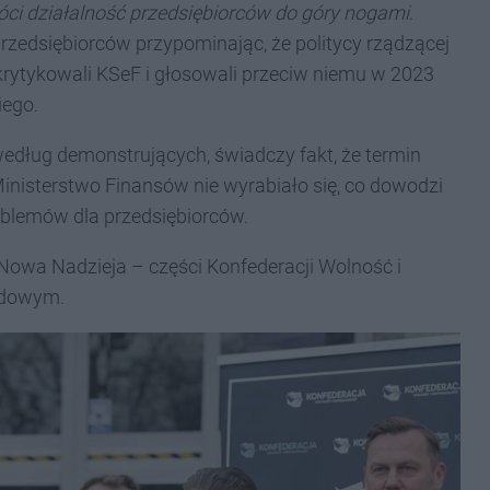
ci działalność przedsiębiorców do góry nogami
.
przedsiębiorców przypominając, że politycy rządzącej
 krytykowali KSeF i głosowali przeciw niemu w 2023
iego.
edług demonstrujących, świadczy fakt, że termin
Ministerstwo Finansów nie wyrabiało się, co dowodzi
oblemów dla przedsiębiorców.
i Nowa Nadzieja – części Konfederacji Wolność i
odowym.