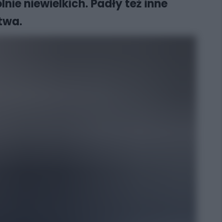
ie niewielkich. Padły też inne
twa.