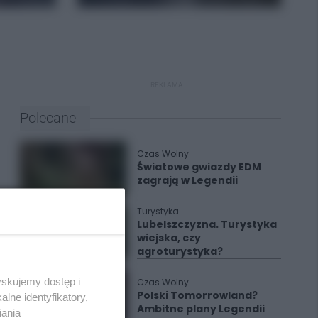
REKLAMA
Polecane
Czas Wolny
Światowe gwiazdy EDM
zagrają w Legendii
Turystyka
Lubelszczyzna. Turystyka
wiejska, czy
agroturystyka?
yskujemy dostęp i
Czas Wolny
Polski Tomorrowland?
lne identyfikatory,
Ambitne plany Legendii
iania