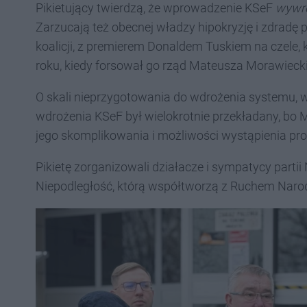
Pikietujący twierdzą, że wprowadzenie KSeF
wywró
Zarzucają też obecnej władzy hipokryzję i zdradę 
koalicji, z premierem Donaldem Tuskiem na czele,
roku, kiedy forsował go rząd Mateusza Morawieck
O skali nieprzygotowania do wdrożenia systemu, w
wdrożenia KSeF był wielokrotnie przekładany, bo 
jego skomplikowania i możliwości wystąpienia pr
Pikietę zorganizowali działacze i sympatycy parti
Niepodległość, którą współtworzą z Ruchem Nar