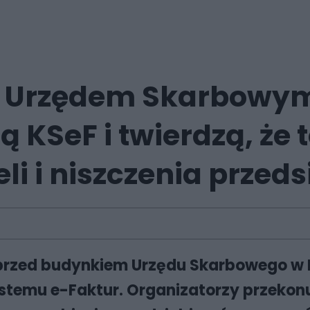
 Urzędem Skarbowym 
ą KSeF i twierdzą, że t
eli i niszczenia przed
przed budynkiem Urzędu Skarbowego w Bę
emu e-Faktur. Organizatorzy przekonują,