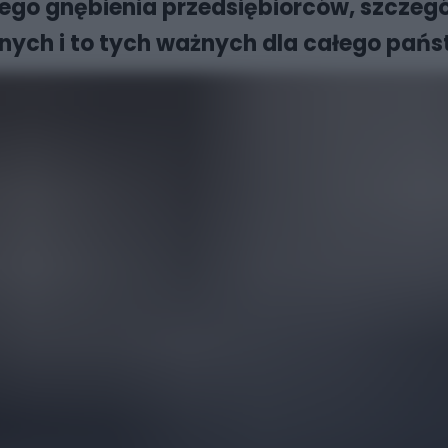
o gnębienia przedsiębiorców, szczególn
nych i to tych ważnych dla całego pańs