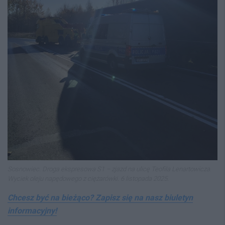
Sosnowiec. Droga ekspresowa S1 – zjazd na ulicę Teofila Lenartowicza.
Wyciek oleju napędowego z ciężarówki. 6 listopada 2025.
Chcesz być na bieżąco? Zapisz się na nasz biuletyn
informacyjny!