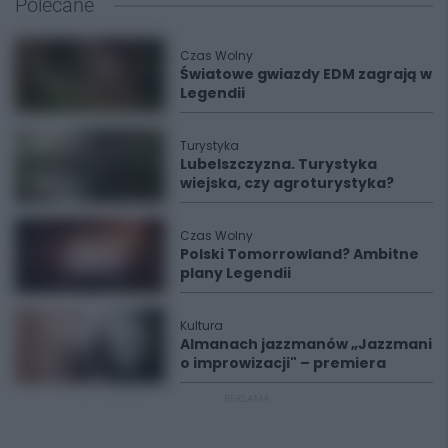
Polecane
Czas Wolny
Światowe gwiazdy EDM zagrają w
Legendii
Turystyka
Lubelszczyzna. Turystyka
wiejska, czy agroturystyka?
Czas Wolny
Polski Tomorrowland? Ambitne
plany Legendii
Kultura
Almanach jazzmanów „Jazzmani
o improwizacji" – premiera
REKLAMA