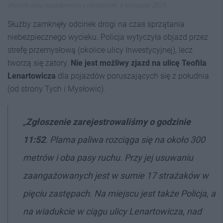
Wyciek oleju napędowego z ciężarówki. 6 listopada 2025.
Służby zamknęły odcinek drogi na czas sprzątania
niebezpiecznego wycieku. Policja wytyczyła objazd przez
strefę przemysłową (okolice ulicy Inwestycyjnej), lecz
tworzą się zatory.
Nie jest możliwy zjazd na ulicę Teofila
Lenartowicza
dla pojazdów poruszających się z południa
(od strony Tych i Mysłowic).
„
Zgłoszenie zarejestrowaliśmy o godzinie
11:52
. Plama paliwa rozciąga się na około 300
metrów i oba pasy ruchu. Przy jej usuwaniu
zaangażowanych jest w sumie 17 strażaków w
pięciu zastępach. Na miejscu jest także Policja, a
na wiadukcie w ciągu ulicy Lenartowicza, nad