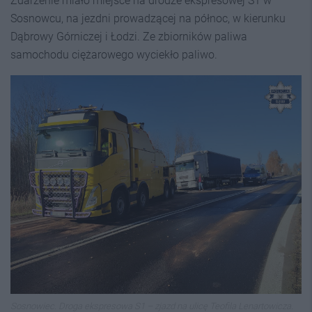
Zdarzenie miało miejsce na drodze ekspresowej S1 w
Sosnowcu, na jezdni prowadzącej na północ, w kierunku
Dąbrowy Górniczej i Łodzi. Ze zbiorników paliwa
samochodu ciężarowego wyciekło paliwo.
Sosnowiec. Droga ekspresowa S1 – zjazd na ulicę Teofila Lenartowicza.