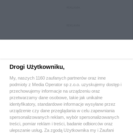
REKLAMA
REKLAMA
Drogi Użytkowniku,
My, naszych 1160 zaufanych partnerów oraz inne
Wydawca mediów
lokalnych
podmioty z Media Operator sp z.o.o. uzyskujemy dostęp i
przechowujemy informacje na urządzeniu oraz
przetwarzamy dane osobowe, takie jak unikalne
identyfikatory, standardowe informacje wysyłane przez
urządzenie czy dane przeglądania w celu zapewniania
spersonalizowanych reklam, wybór spersonalizowanych
Nie zapomnij
treści, pomiar reklam i treści, badanie odbiorców oraz
zapoznać się z:
polityką prywatności
ulepszanie usług. Za zgodą Użytkownika my i Zaufani
Twoje
miasto
Skontakuj się
z nami