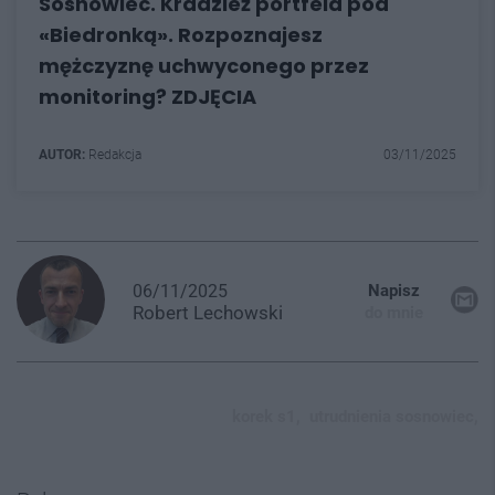
Sosnowiec. Kradzież portfela pod
«Biedronką». Rozpoznajesz
mężczyznę uchwyconego przez
monitoring? ZDJĘCIA
AUTOR:
Redakcja
03/11/2025
06/11/2025
Napisz
Robert
Lechowski
do mnie
korek s1,
utrudnienia sosnowiec,