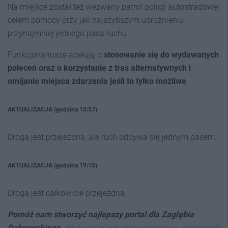
Na miejsce został też wezwany patrol policji autostradowej
celem pomocy przy jak najszybszym udrożnieniu
przynajmniej jednego pasa ruchu.
Funkcjonariusze apelują o
stosowanie się do wydawanych
poleceń oraz o korzystanie z tras alternatywnych i
omijanie miejsca zdarzenia jeśli to tylko możliwe
.
AKTUALIZACJA (godzina 15:57)
Droga jest przejezdna, ale ruch odbywa się jednym pasem.
AKTUALIZACJA (godzina 19:15)
Droga jest całkowicie przejezdna.
Pomóż nam stworzyć najlepszy portal dla Zagłębia
Dąbrowskiego.
Weź udział w krótkiej ankiecie – odpowiedz