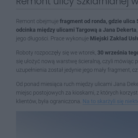
Remont ulicy Szklarnianej
Remont obejmuje
fragment od ronda, gdzie ulica
odcinka między ulicami Targową a Jana Dekerta
jego długości. Prace wykonuje
Miejski Zakład Us
Roboty rozpoczęły się we wtorek,
30 września teg
się ułożyć nową warstwę ścieralną, czyli mówiąc p
uzupełnienia został jedynie jego mały fragment, c
Od ponad miesiąca ruch między ulicami Jana Deker
miejsc postojowych za kioskami, z których korzyst
klientów, była ograniczona.
Na to skarżyli się nie