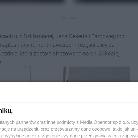
REKLAMA
licach ulic Szklarnianej, Jana Dekerta i Targowej pod
nagłośniony remont nawierzchni części ulicy za
zdnia, która została sfrezowana na ok. 2/3 całej
.
niku,
fanych partnerów oraz inne podmioty z Media Operator sp z.o.o. uz
cje na urządzeniu oraz przetwarzamy dane osobowe, takie jak unika
je wysyłane przez urządzenie czy dane przeglądania w celu zapewn