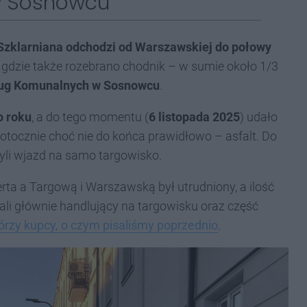
 w Sosnowcu
 Szklarniana odchodzi od Warszawskiej do połowy
, gdzie także rozebrano chodnik – w sumie około 1/3
ług Komunalnych w Sosnowcu
.
o roku
, a do tego momentu (
6 listopada 2025
) udało
otocznie choć nie do końca prawidłowo – asfalt. Do
zyli wjazd na samo targowisko.
ta a Targową i Warszawską był utrudniony, a ilość
ali głównie handlujący na targowisku oraz część
którzy kupcy, o czym pisaliśmy poprzednio
.