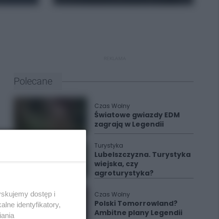
REKLAMA
Polecane
Czas Wolny
Światowe gwiazdy EDM
zagrają w Legendii
Turystyka
Lubelszczyzna. Turystyka
wiejska, czy
agroturystyka?
yskujemy dostęp i
Czas Wolny
Polski Tomorrowland?
lne identyfikatory,
Ambitne plany Legendii
iania