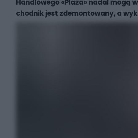
Handlowego «Plaza» nadal mogą wje
chodnik jest zdemontowany, a wyko