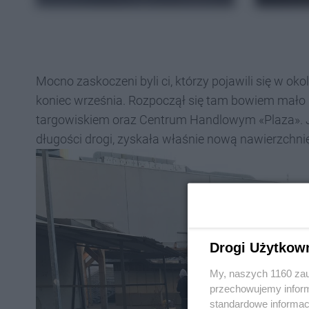
Mocno zaskoczeni byli ci, którzy pojawili się w oko
koniec września. Rozpoczął się tam bowiem mało 
targowiskiem oraz Centrum Handlowym «Plaza». Je
długości drogi, zyskała właśnie nową nawierzchnię
Drogi Użytkow
My, naszych 1160 zau
przechowujemy informa
standardowe informac