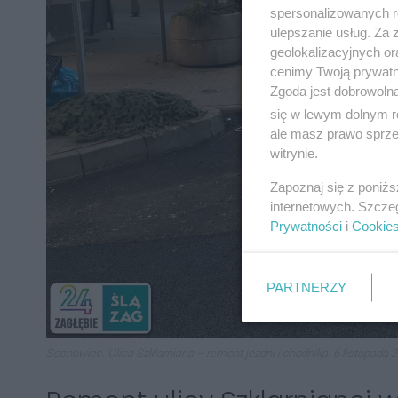
spersonalizowanych re
ulepszanie usług. Za
geolokalizacyjnych or
cenimy Twoją prywatno
Zgoda jest dobrowoln
się w lewym dolnym r
ale masz prawo sprzec
witrynie.
Zapoznaj się z poniż
internetowych. Szcze
Prywatności
i
Cookie
PARTNERZY
Sosnowiec. Ulica Szklarniana – remont jezdni i chodnika. 6 listopada 