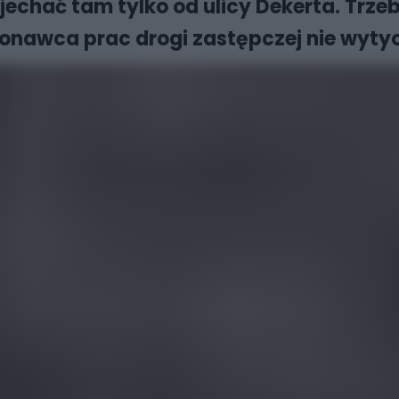
chać tam tylko od ulicy Dekerta. Trzeb
nawca prac drogi zastępczej nie wytyc