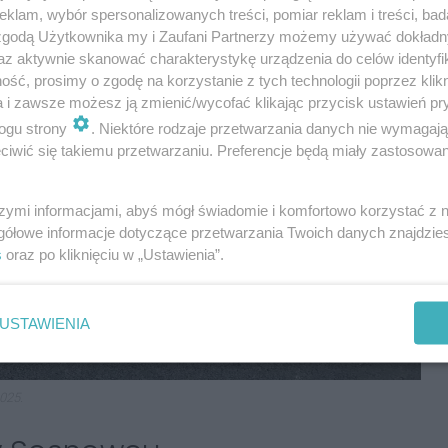
klam, wybór spersonalizowanych treści, pomiar reklam i treści, bad
 zgodą Użytkownika my i Zaufani Partnerzy możemy używać dokład
az aktywnie skanować charakterystykę urządzenia do celów identyfi
ść, prosimy o zgodę na korzystanie z tych technologii poprzez klikn
a i zawsze możesz ją zmienić/wycofać klikając przycisk ustawień pr
ogu strony
. Niektóre rodzaje przetwarzania danych nie wymagaj
iwić się takiemu przetwarzaniu. Preferencje będą miały zastosowania
szymi informacjami, abyś mógł świadomie i komfortowo korzystać z
gółowe informacje dotyczące przetwarzania Twoich danych znajdzi
s
oraz po kliknięciu w „Ustawienia”.
USTAWIENIA
2025.