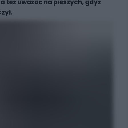
a też uważać na pieszych, gdyż
zył.