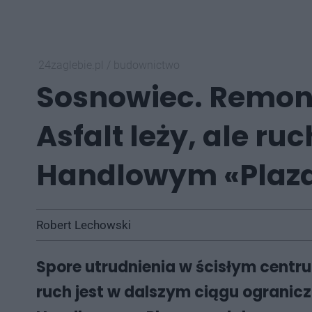
24zaglebie.pl
/
budownictwo
Sosnowiec. Remont
Asfalt leży, ale r
Handlowym «Plaza
Robert Lechowski
Spore utrudnienia w ścisłym centru
ruch jest w dalszym ciągu ogranicz