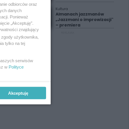
anie odbiorców oraz
Kultura
nych danych
Almanach jazzmanów
kacji. Ponieważ
„Jazzmani o improwizacji"
ięcie „Akceptuję”.
– premiera
ywatności znajdujący
REKLAMA
ą zgody użytkownika,
 tylko na tej
 naszych serwisów
esz w
Polityce
Akceptuję