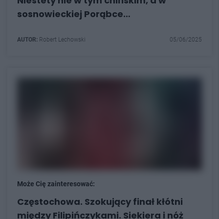
Niestety nie w tym chińskim, a w
sosnowieckiej Porąbce…
AUTOR:
Robert Lechowski
05/06/2025
Może Cię zainteresować:
Częstochowa. Szokujący finał kłótni
między Filipińczykami. Siekiera i nóż