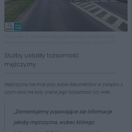
Sosnowiec. Ul. Stanisława Mikołajczyka. Miejsce, w którym Policja
zastrzeliła mężczyznę atakującego pojazdy maczetą. 31 lipca 2025.
Służby ustaliły tożsamość
mężczyzny
Mężczyzna nie miał przy sobie dokumentów w związku z
czym rano nie były znane jego tożsamość czy wiek.
„Dementujemy pojawiające się informacje
jakoby mężczyzna, wobec którego