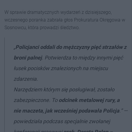
W sprawie dramatycznych wydarzeń z dzisiejszego,
wczesnego poranka zabrała głos Prokuratura Okręgowa w
Sosnowcu, która prowadzi śledztwo.
„
Policjanci oddali do mężczyzny pięć strzałów z
broni palnej
. Potwierdza to między innymi pięć
łusek pocisków znalezionych na miejscu
zdarzenia.
Narzędziem którym się posługiwał, zostało
zabezpieczone. To
odcinek metalowej rury, a
nie maczeta, jak wcześniej podawała Policja
.
” —
powiedziała podczas specjalnie zwołanej
konferencji prasowej
prok. Dorota Pelon –