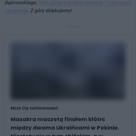
Dąbrowskiego.
Weź udział w krótkiej ankiecie – odpowiedz
na pytania
. Z góry dziękujemy!
REKLAMA
Może Cię zainteresować:
Masakra maczetą finałem kłótni
między dwoma Ukraińcami w Pekinie.