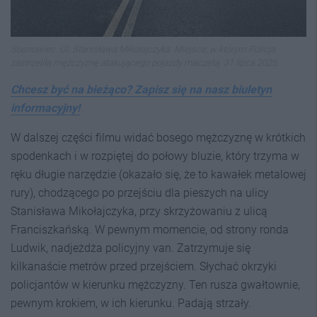
Sosnowiec. Ul. Stanisława Mikołajczyka. Miejsce, w którym Policja
zastrzeliła mężczyznę atakującego pojazdy maczetą. 31 lipca 2025.
Chcesz być na bieżąco? Zapisz się na nasz biuletyn
informacyjny!
W dalszej części filmu widać bosego mężczyznę w krótkich
spodenkach i w rozpiętej do połowy bluzie, który trzyma w
ręku długie narzędzie (okazało się, że to kawałek metalowej
rury), chodzącego po przejściu dla pieszych na ulicy
Stanisława Mikołajczyka, przy skrzyżowaniu z ulicą
Franciszkańską. W pewnym momencie, od strony ronda
Ludwik, nadjeżdża policyjny van. Zatrzymuje się
kilkanaście metrów przed przejściem. Słychać okrzyki
policjantów w kierunku mężczyzny. Ten rusza gwałtownie,
pewnym krokiem, w ich kierunku. Padają strzały.