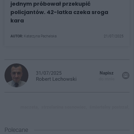
jednym próbował przekupić
policjantów. 42-latka czeka sroga
kara
AUTOR:
Katarzyna Pachelska
21/07/2025
31/07/2025
Napisz
Robert
Lechowski
do mnie
maczeta,
strzelanina sosnowiec,
śmiertelny postrzał,
Polecane