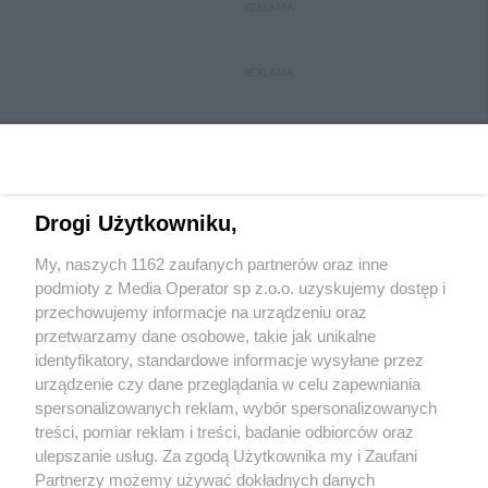
REKLAMA
REKLAMA
Drogi Użytkowniku,
My, naszych 1162 zaufanych partnerów oraz inne
Wydawca mediów
lokalnych
podmioty z Media Operator sp z.o.o. uzyskujemy dostęp i
przechowujemy informacje na urządzeniu oraz
przetwarzamy dane osobowe, takie jak unikalne
identyfikatory, standardowe informacje wysyłane przez
urządzenie czy dane przeglądania w celu zapewniania
spersonalizowanych reklam, wybór spersonalizowanych
Nie zapomnij
treści, pomiar reklam i treści, badanie odbiorców oraz
zapoznać się z:
polityką prywatności
ulepszanie usług. Za zgodą Użytkownika my i Zaufani
Twoje
miasto
Skontakuj się
z nami
Partnerzy możemy używać dokładnych danych