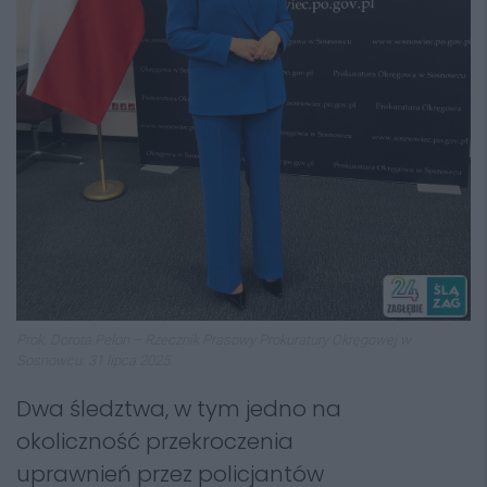
Prok. Dorota Pelon – Rzecznik Prasowy Prokuratury Okręgowej w
Sosnowcu. 31 lipca 2025.
Dwa śledztwa, w tym jedno na
okoliczność przekroczenia
uprawnień przez policjantów