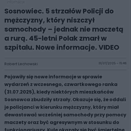
informacje
Sosnowiec. 5 strzałów Policji do
mężczyzny, który niszczył
samochody – jednak nie maczetą
a rurą. 45-letni Polak zmarł w
szpitalu. Nowe informacje. VIDEO
Robert Lechowski
31/07/2025 - 15:46
Pojawiły się nowe informacje w sprawie
wydarzeń z wczesnego, czwartkowego ranka
(31.07.2025), kiedy niektórych mieszkańców
Sosnowca zbudziły strzały. Okazuje się, że oddali
je policjanci w kierunku mężczyzny, który miał
dewastować wcześniej samochody przy pomocy
maczety oraz być agresywnym w stosunku do
funkcjonariuszy. Kule okazały się być śmiertelne