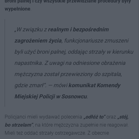
broni palnej i czy wszystkie przewidziane procedury były
wypełnione
.
„
W związku z
realnym i bezpośrednim
zagrożeniem życia
, funkcjonariusze zmuszeni
byli użyć broni palnej, oddając strzały w kierunku
napastnika. Z uwagi na odniesione obrażenia
mężczyzna został przewieziony do szpitala,
gdzie zmarł
”
. — mówi
komunikat Komendy
Miejskiej Policji w Sosnowcu
.
Policjanci mieli wydawać polecenia
„o
dłóż to”
oraz
„stój,
bo strzelam”
, na które mężczyzna zupełnie nie reagował.
Mieli też oddać strzały ostrzegawcze. Z obecnie