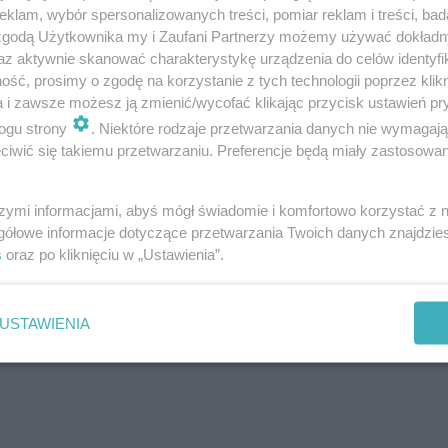
klam, wybór spersonalizowanych treści, pomiar reklam i treści, bad
 tym:
 zgodą Użytkownika my i Zaufani Partnerzy możemy używać dokład
az aktywnie skanować charakterystykę urządzenia do celów identyfi
ść, prosimy o zgodę na korzystanie z tych technologii poprzez klikn
a i zawsze możesz ją zmienić/wycofać klikając przycisk ustawień pr
ogu strony
. Niektóre rodzaje przetwarzania danych nie wymagaj
go Szpitala Miejskiego
w postaci:
iwić się takiemu przetwarzaniu. Preferencje będą miały zastosowania
szymi informacjami, abyś mógł świadomie i komfortowo korzystać z
gółowe informacje dotyczące przetwarzania Twoich danych znajdzi
s
oraz po kliknięciu w „Ustawienia”.
USTAWIENIA
lni mieszkaniowych i wspólnot mieszkaniowych
,