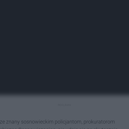
REKLAMA
obrze znany sosnowieckim policjantom, prokuratorom