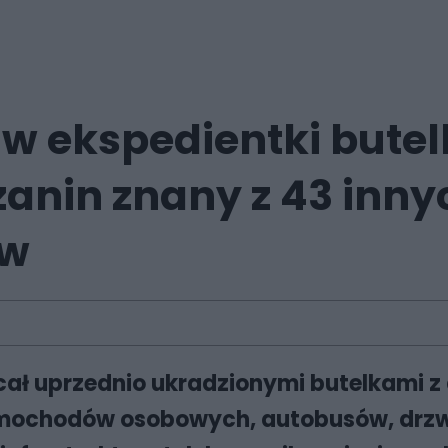
 w ekspedientki bute
zanin znany z 43 inn
ów
ucał uprzednio ukradzionymi butelkami z
amochodów osobowych, autobusów, drzwi