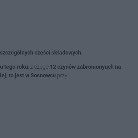
oszczególnych części składowych
.
iu tego roku
, z czego
12 czynów zabronionyuch na
j, to jest
w Sosnowcu
przy: