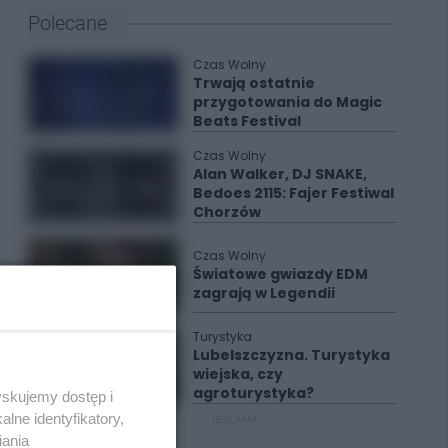
Polecane
Czas Wolny
Trwają ostatnie
przygotowania do Magic
Beats Festival
Czas Wolny
Alan Walker, DJ SNAKE,
Bedoes 2115: Fajer Festiwal
Chorzów
Czas Wolny
Światowe gwiazdy EDM
zagrają w Legendii
Turystyka
Lubelszczyzna. Turystyka
wiejska, czy
agroturystyka?
yskujemy dostęp i
lne identyfikatory,
REKLAMA
iania