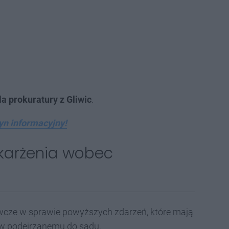
a prokuratury z Gliwic
.
yn informacyjny!
oskarżenia wobec
cze w sprawie powyższych zdarzeń, które mają
iw podejrzanemu do sądu.