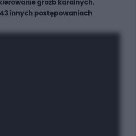
kierowanie gróźb karalnych.
w 43 innych postępowaniach