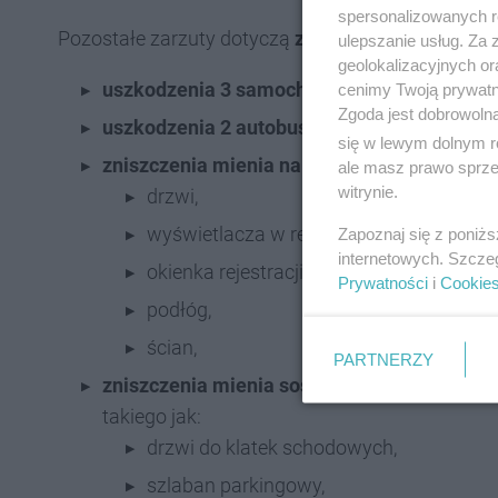
spersonalizowanych re
Pozostałe zarzuty dotyczą
zniszczenia mienia
, w
ulepszanie usług. Za
geolokalizacyjnych or
uszkodzenia 3 samochodów osobowych
,
cenimy Twoją prywatno
Zgoda jest dobrowoln
uszkodzenia 2 autobusów miejskich
,
się w lewym dolnym r
zniszczenia mienia na terenie Sosnowieckie
ale masz prawo sprzec
witrynie.
drzwi,
wyświetlacza w rejestracji,
Zapoznaj się z poniż
internetowych. Szcze
okienka rejestracji,
Prywatności
i
Cookie
podłóg,
ścian,
PARTNERZY
zniszczenia mienia sosnowieckich spółdzie
takiego jak:
drzwi do klatek schodowych,
szlaban parkingowy,