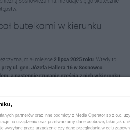
chiczną Sosnowiczanina, nie udaje się go skutecznie
stępstw.
cał butelkami w kierunku
mężczyzna, miał miejsce
2 lipca 2025 roku
. Wtedy to
e przy ul. gen. Józefa Hallera 16 w Sosnowcu
lem, a następnie rzucanie częścią z nich w kierunku
h.
b karalnych, to jest pozbawienia życia innego
niku,
fanych partnerów oraz inne podmioty z Media Operator sp z.o.o. uz
h substancji psychoaktywnych (narkotyków)
, które
cje na urządzeniu oraz przetwarzamy dane osobowe, takie jak unika
je wysyłane przez urządzenie czy dane przeglądania w celu zapewn