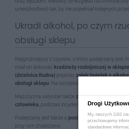
oraz sędziom. Niestety ze względu na chorobę psy
unieszkodliwić tak, by nie popełniał kolejnych prze
Ukradł alkohol, po czym rzu
obsługi sklepu
Najgroźniejszy z czynów, o który podejrzany jest 
miał on dokonać
kradzieży rozbójniczej w sklepi
(dzielnica Rudna)
poprzez
zabór butelek z alkoho
obsługi sklepu
. Na szczęście obyło się bez rannyc
Mężczyzna usłyszał także
zarzut kierowania gróź
Drogi Użytkow
człowieka
, podczas incydentu w innym miejscu.
My, naszych 1162 zau
Podejrzany jest także o
posiadanie niedozwolonyc
przechowujemy informa
przy nim znaleziono.
standardowe informac