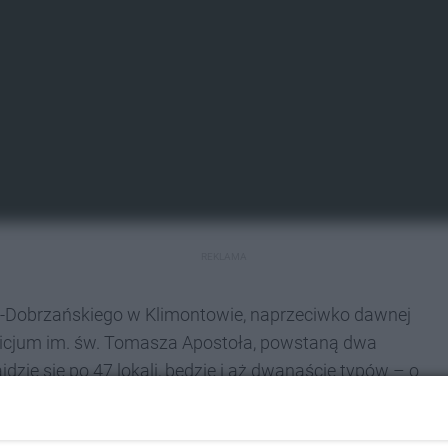
REKLAMA
la-Dobrzańskiego w Klimontowie, naprzeciwko dawnej
picjum im. św. Tomasza Apostoła, powstaną dwa
zie się po 47 lokali, będzie i aż dwanaście typów – o
wadratowych. Będą gotowe do zamieszkania. Przy
lac zabaw, a także zewnętrzna wiata śmietnikowa. W