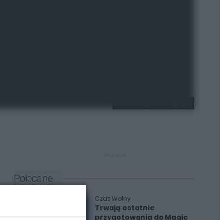
Wizualizacja: SIM Zagłębie
REKLAMA
Polecane
Czas Wolny
Trwają ostatnie
przygotowania do Magic