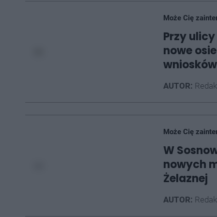
Może Cię zainte
Przy ulic
nowe osie
wniosków
AUTOR:
Redak
Może Cię zainte
W Sosnowc
nowych mi
Żelaznej
AUTOR:
Redak