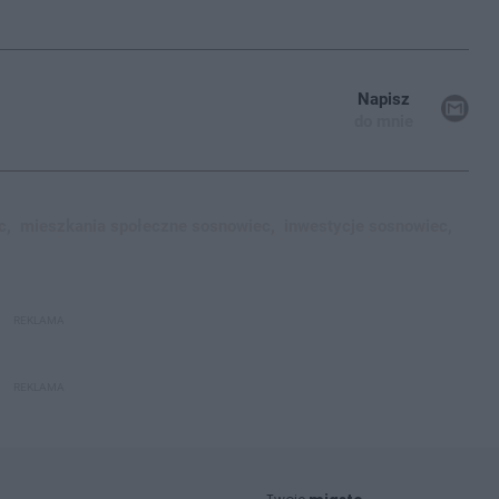
Napisz
do mnie
c,
mieszkania społeczne sosnowiec,
inwestycje sosnowiec,
REKLAMA
REKLAMA