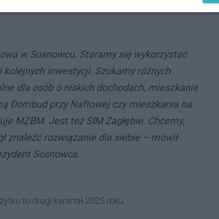
niowa w Sosnowcu. Staramy się wykorzystać
i kolejnych inwestycji. Szukamy różnych
ne dla osób o niskich dochodach, mieszkanie
rmą Dombud przy Naftowej czy mieszkania na
duje MZBM. Jest też SIM Zagłębie. Chcemy,
 znaleźć rozwiązanie dla siebie – mówił
rezydent Sosnowca.
tku to drugi kwartał 2025 roku.