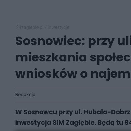
24zaglebie.pl
/
inwestycje
Sosnowiec: przy u
mieszkania społec
wniosków o najem
Redakcja
W Sosnowcu przy ul. Hubala-Dobr
inwestycja SIM Zagłębie. Będą tu 