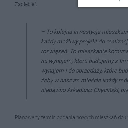
Zagłębie”.
– To kolejna inwestycja mieszka
każdy możliwy projekt do realizacj
rozwiązań. To mieszkania komunal
na wynajem, które budujemy z fi
wynajem i do sprzedaży, które bu
żeby w naszym mieście każdy mógł
niedawno Arkadiusz Chęciński, p
Planowany termin oddania nowych mieszkań do uży