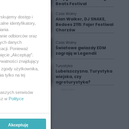
Beats Festival
Czas Wolny
yskujemy dostęp i
Alan Walker, DJ SNAKE,
lne identyfikatory,
Bedoes 2115: Fajer Festiwal
Chorzów
iania
anie odbiorców oraz
nych danych
Czas Wolny
Światowe gwiazdy EDM
kacji. Ponieważ
zagrają w Legendii
ięcie „Akceptuję”.
ywatności znajdujący
Turystyka
ą zgody użytkownika,
Lubelszczyzna. Turystyka
 tylko na tej
wiejska, czy
agroturystyka?
REKLAMA
 naszych serwisów
esz w
Polityce
Akceptuję