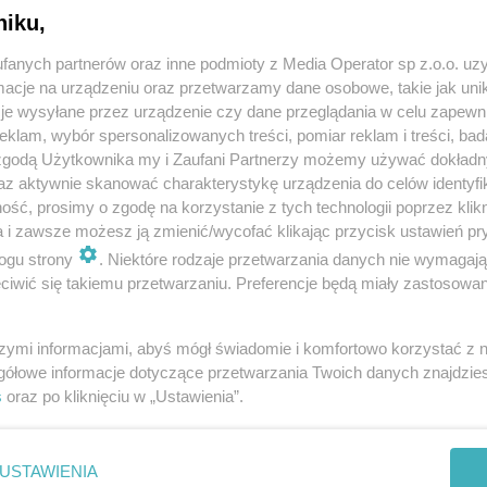
 także komórki lokatorskie – będzie ich tyle, ile
niku,
fanych partnerów oraz inne podmioty z Media Operator sp z.o.o. uz
zkaniami społecznymi przeznaczonymi dla osób,
cje na urządzeniu oraz przetwarzamy dane osobowe, takie jak unika
je wysyłane przez urządzenie czy dane przeglądania w celu zapewn
nie komunalne, a jednocześnie za mało, aby otrzymać
klam, wybór spersonalizowanych treści, pomiar reklam i treści, bad
ierzchni użytkowej mieszkania. Z kolei wysokość
 zgodą Użytkownika my i Zaufani Partnerzy możemy używać dokład
W jaki sposób SIM Zagłębie oblicza wysokość
az aktywnie skanować charakterystykę urządzenia do celów identyfi
oc. z 1 metra kwadratowego powierzchni użytkowej
ść, prosimy o zgodę na korzystanie z tych technologii poprzez klikn
a i zawsze możesz ją zmienić/wycofać klikając przycisk ustawień pr
tóra wynika ze wstępnych szacunkowych kosztów
ogu strony
. Niektóre rodzaje przetwarzania danych nie wymagaj
reścią wzoru umowy o partycypację) jest mnożona
iwić się takiemu przetwarzaniu. Preferencje będą miały zastosowania
ący wniosków o najem mieszkań, który potrwa do 26
szymi informacjami, abyś mógł świadomie i komfortowo korzystać z
gółowe informacje dotyczące przetwarzania Twoich danych znajdzi
ie SIM Zagłębie w Sosnowcu na. ul. Wojska Polskiego
s
oraz po kliknięciu w „Ustawienia”.
ątku, w godzinach od 9:00 do 16:00. Wnioski powinny
inno znajdować się imię i nazwisko wnioskodawcy wraz
 lokal mieszkalny w Sosnowcu w ramach SIM
USTAWIENIA