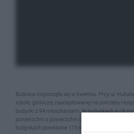
Budowa rozpoczęła się w kwietniu. Przy ul. Huba
szkoły górniczej zaadaptowanej na potrzeby Hos
budynki z 94 mieszkaniami. W budynkach A i B znajd
powierzchni o powierzchni od 43 do 85 metrów k
budynkach powstanie 115 miejsc parkingowych. p