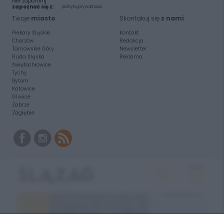
Nie zapomnij
zapoznać się z:
polityką prywatności
Twoje
miasto
Skontakuj się
z nami
Piekary Śląskie
Kontakt
Chorzów
Redakcja
Tarnowskie Góry
Newsletter
Ruda Śląska
Reklama
Świętochłowice
Tychy
Bytom
Katowice
Gliwice
Zabrze
Zagłębie