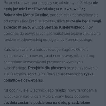
Po przebudowie, poruszający się od strony ul. 3 Maja
nie
będą już mieli możliwości skrętu w lewo, w ulicę
Bohaterów Monte Cassino
, podobnie jak poruszający się
od strony ulicy Braci Mieroszewskich także
nie będą mogli
skręcać w lewo, w ulicę Stefana Kisielewskiego
. Aby
dojechać do powyższych ulic, najłatwiej będzie zjechać na
rondzie w odpowiednią odnogę ulicy Komorowskiego.
Zatoka przystanku autobusowego Zagórze Osiedle
zostanie wybetonowana, a obecne krawężniki zostaną
zastąpione krawężnikami przystankowymi typu
wiedeńskiego.
Przejście dla pieszych
przy skrzyżowaniu
alei Blachnickiego z ulicą Braci Mieroszewskich
zyska
dodatkowe oświetleni
e.
Na odcinku alei Blachnickiego między nowym rondem a
wiaduktem nad ulicą 3 Maja zmiany będą podobne.
Jezdnia zostanie podzielona na dwie, przedzielone