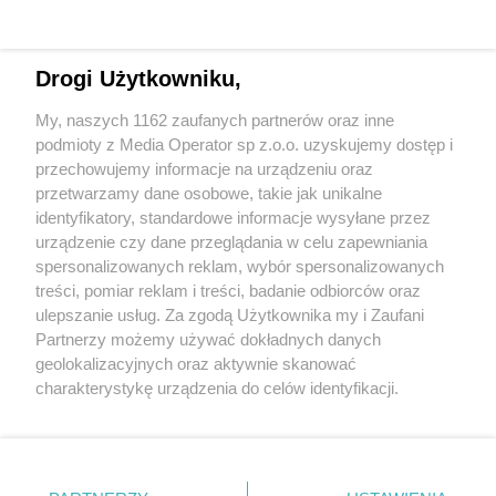
Drogi Użytkowniku,
My, naszych 1162 zaufanych partnerów oraz inne
podmioty z Media Operator sp z.o.o. uzyskujemy dostęp i
przechowujemy informacje na urządzeniu oraz
Wróć do strony głównej
przetwarzamy dane osobowe, takie jak unikalne
identyfikatory, standardowe informacje wysyłane przez
ślązag.pl
urządzenie czy dane przeglądania w celu zapewniania
spersonalizowanych reklam, wybór spersonalizowanych
treści, pomiar reklam i treści, badanie odbiorców oraz
0
%
ulepszanie usług. Za zgodą Użytkownika my i Zaufani
Partnerzy możemy używać dokładnych danych
geolokalizacyjnych oraz aktywnie skanować
charakterystykę urządzenia do celów identyfikacji.
Ponieważ cenimy Twoją prywatność, prosimy o zgodę na
korzystanie z tych technologii poprzez kliknięcie
„Akceptuję”. Zgoda jest dobrowolna i zawsze możesz ją
zmienić/wycofać klikając przycisk ustawień prywatności