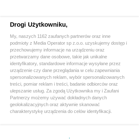
Drogi Użytkowniku,
My, naszych 1162 zaufanych partnerów oraz inne
podmioty z Media Operator sp z.o.o. uzyskujemy dostęp i
przechowujemy informacje na urządzeniu oraz
Wróć do strony głównej
przetwarzamy dane osobowe, takie jak unikalne
identyfikatory, standardowe informacje wysyłane przez
ślązag.pl
urządzenie czy dane przeglądania w celu zapewniania
spersonalizowanych reklam, wybór spersonalizowanych
treści, pomiar reklam i treści, badanie odbiorców oraz
0
%
ulepszanie usług. Za zgodą Użytkownika my i Zaufani
Partnerzy możemy używać dokładnych danych
geolokalizacyjnych oraz aktywnie skanować
charakterystykę urządzenia do celów identyfikacji.
Ponieważ cenimy Twoją prywatność, prosimy o zgodę na
korzystanie z tych technologii poprzez kliknięcie
„Akceptuję”. Zgoda jest dobrowolna i zawsze możesz ją
zmienić/wycofać klikając przycisk ustawień prywatności