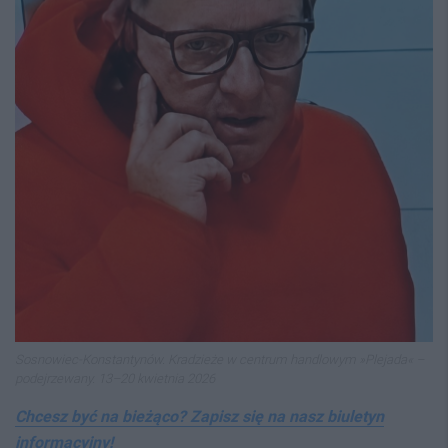
Sosnowiec-Konstantynów. Kradzieże w centrum handlowym »Plejada« –
podejrzewany. 13–20 kwietnia 2026
Chcesz być na bieżąco? Zapisz się na nasz biuletyn
informacyjny!