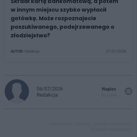
Skradł kartę bankomatową, a potem
w innym miejscu szybko wypłacił
gotówkę. Może rozpoznajecie
poszukiwanego, podejrzewanego o
złodziejstwo?
AUTOR:
Redakcja
21/01/2026
06/07/2026
Napisz
Redakcja
do mnie
sosnowiec,
rabusie,
plejada sosnowiec,
kradzież sosnowiec,