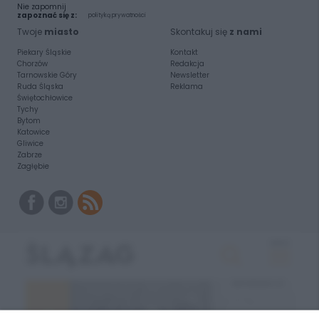
Nie zapomnij
zapoznać się z:
polityką prywatności
Twoje
miasto
Skontakuj się
z nami
Piekary Śląskie
Kontakt
Chorzów
Redakcja
Tarnowskie Góry
Newsletter
Ruda Śląska
Reklama
Świętochłowice
Tychy
Bytom
Katowice
Gliwice
Zabrze
Zagłębie