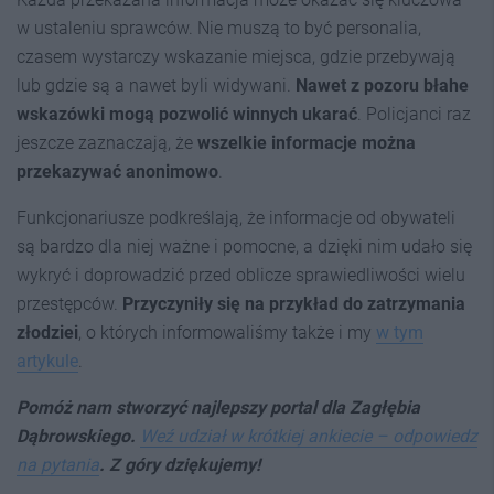
w ustaleniu sprawców. Nie muszą to być personalia,
czasem wystarczy wskazanie miejsca, gdzie przebywają
lub gdzie są a nawet byli widywani.
Nawet z pozoru błahe
wskazówki mogą pozwolić winnych ukarać
. Policjanci raz
jeszcze zaznaczają, że
wszelkie informacje można
przekazywać anonimowo
.
Funkcjonariusze podkreślają, że informacje od obywateli
są bardzo dla niej ważne i pomocne, a dzięki nim udało się
wykryć i doprowadzić przed oblicze sprawiedliwości wielu
przestępców.
Przyczyniły się na przykład do zatrzymania
złodziei
, o których informowaliśmy także i my
w tym
artykule
.
Pomóż nam stworzyć najlepszy portal dla Zagłębia
Dąbrowskiego.
Weź udział w krótkiej ankiecie – odpowiedz
na pytania
. Z góry dziękujemy!