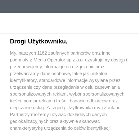
Drogi Użytkowniku,
My, naszych 1162 zaufanych partnerów oraz inne
Wydawca mediów
lokalnych
podmioty z Media Operator sp z.o.o. uzyskujemy dostęp i
przechowujemy informacje na urządzeniu oraz
przetwarzamy dane osobowe, takie jak unikalne
identyfikatory, standardowe informacje wysyłane przez
urządzenie czy dane przeglądania w celu zapewniania
spersonalizowanych reklam, wybór spersonalizowanych
Nie zapomnij
treści, pomiar reklam i treści, badanie odbiorców oraz
zapoznać się z:
polityką prywatności
ulepszanie usług. Za zgodą Użytkownika my i Zaufani
Twoje
miasto
Skontaktuj się
z nami
Partnerzy możemy używać dokładnych danych
Piekary Śląskie
Kontakt
geolokalizacyjnych oraz aktywnie skanować
Chorzów
Redakcja
charakterystykę urządzenia do celów identyfikacji.
Tarnowskie Góry
Newsletter
Ruda Śląska
Reklama
Ponieważ cenimy Twoją prywatność, prosimy o zgodę na