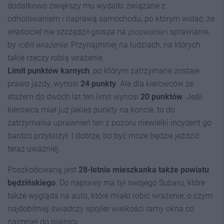
dodatkowo zwiększy mu wydatki związane z
odholowaniem i naprawą samochodu, po którym widać, że
właściciel nie szczędził grosza na
picowanie
i sprawianie,
by
robił wrażenie
. Przynajmniej na ludziach, na których
takie rzeczy robią wrażenie.
Limit punktów karnych
, po którym zatrzymane zostaje
prawo jazdy, wynosi
24 punkty
. Ale dla kierowców ze
stażem do dwóch lat ten limit wynosi
20 punktów
. Jeśli
kierowca miał już jakieś punkty na koncie, to do
zatrzymania uprawnień ten z pozoru niewielki incydent go
bardzo przybliżył. I dobrze, bo być może będzie jeździć
teraz uważniej.
Poszkodowaną jest
28-letnia mieszkanka także powiatu
będzińskiego
. Do naprawy ma tył swojego Subaru, które
także wygląda na auto, które miało robić wrażenie, o czym
najdobitniej świadczy spojler wielkości ramy okna co
najmniej do piwnicy.