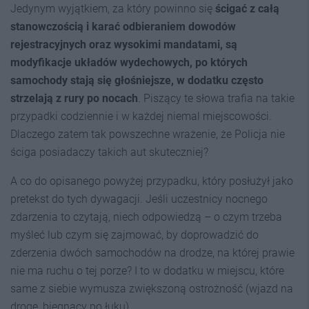
Jedynym wyjątkiem, za który powinno się
ścigać z całą
stanowczością i karać odbieraniem dowodów
rejestracyjnych oraz wysokimi mandatami, są
modyfikacje układów wydechowych, po których
samochody stają się głośniejsze, w dodatku często
strzelają z rury po nocach
. Piszący te słowa trafia na takie
przypadki codziennie i w każdej niemal miejscowości.
Dlaczego zatem tak powszechne wrażenie, że Policja nie
ściga posiadaczy takich aut skuteczniej?
A co do opisanego powyżej przypadku, który posłużył jako
pretekst do tych dywagacji. Jeśli uczestnicy nocnego
zdarzenia to czytają, niech odpowiedzą – o czym trzeba
myśleć lub czym się zajmować, by doprowadzić do
zderzenia dwóch samochodów na drodze, na której prawie
nie ma ruchu o tej porze? I to w dodatku w miejscu, które
same z siebie wymusza zwiększoną ostrożność (wjazd na
drogę, biegnący po łuku).