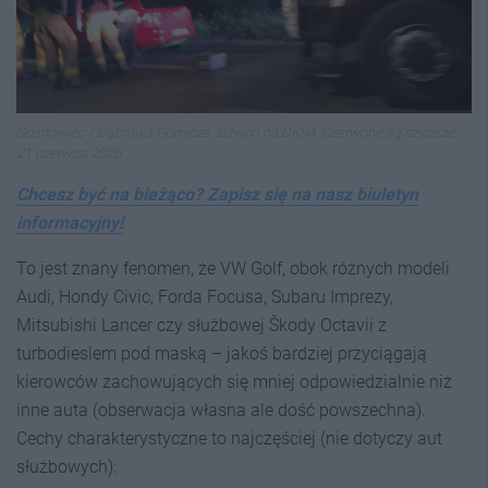
Sosnowiec / Dąbrowa Górnicza. Dzwon na DK94. Czerwone są szybsze.
21 czerwca 2026
Chcesz być na bieżąco? Zapisz się na nasz biuletyn
informacyjny!
To jest znany fenomen, że VW Golf, obok różnych modeli
Audi, Hondy Civic, Forda Focusa, Subaru Imprezy,
Mitsubishi Lancer czy służbowej Škody Octavii z
turbodieslem pod maską – jakoś bardziej przyciągają
kierowców zachowujących się mniej odpowiedzialnie niż
inne auta (obserwacja własna ale dość powszechna).
Cechy charakterystyczne to najczęściej (nie dotyczy aut
służbowych):