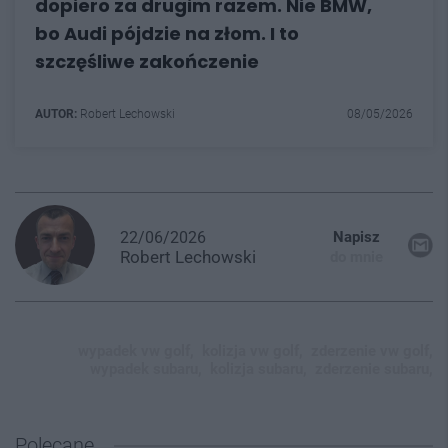
dopiero za drugim razem. Nie BMW,
bo Audi pójdzie na złom. I to
szczęśliwe zakończenie
AUTOR:
Robert Lechowski
08/05/2026
22/06/2026
Napisz
Robert
Lechowski
do mnie
wypadek vw golf,
kolizja vw golf,
zderzenie vw golf,
wypadek subaru,
kolizja subaru,
zderzenie subaru,
Polecane