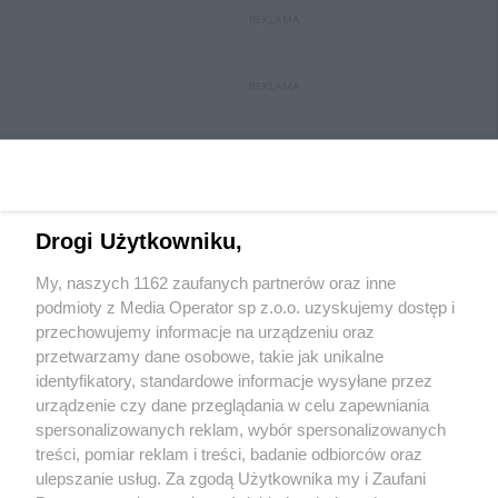
REKLAMA
REKLAMA
Drogi Użytkowniku,
My, naszych 1162 zaufanych partnerów oraz inne
Wydawca mediów
lokalnych
podmioty z Media Operator sp z.o.o. uzyskujemy dostęp i
przechowujemy informacje na urządzeniu oraz
przetwarzamy dane osobowe, takie jak unikalne
identyfikatory, standardowe informacje wysyłane przez
urządzenie czy dane przeglądania w celu zapewniania
spersonalizowanych reklam, wybór spersonalizowanych
Nie zapomnij
treści, pomiar reklam i treści, badanie odbiorców oraz
zapoznać się z:
polityką prywatności
ulepszanie usług. Za zgodą Użytkownika my i Zaufani
Twoje
miasto
Skontakuj się
z nami