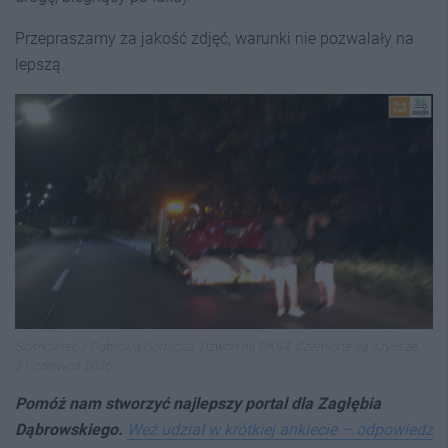
Przepraszamy za jakość zdjęć, warunki nie pozwalały na
lepszą.
Sosnowiec / Dąbrowa Górnicza. Dzwon na DK94. Czerwone są szybsze.
21 czerwca 2026
Pomóż nam stworzyć najlepszy portal dla Zagłębia
Dąbrowskiego.
Weź udział w krótkiej ankiecie – odpowiedz