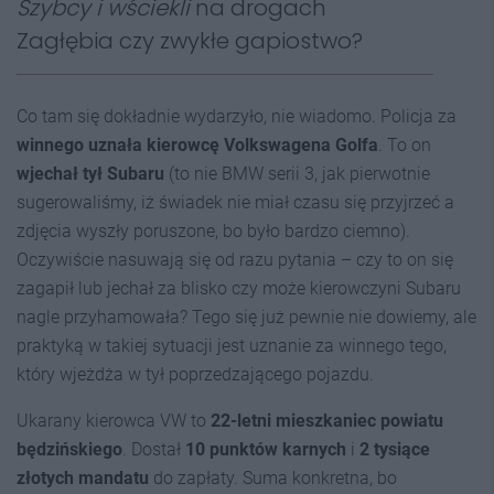
Szybcy i wściekli
na drogach
Zagłębia czy zwykłe gapiostwo?
Co tam się dokładnie wydarzyło, nie wiadomo. Policja za
winnego uznała kierowcę Volkswagena Golfa
. To on
wjechał tył Subaru
(to nie BMW serii 3, jak pierwotnie
sugerowaliśmy, iż świadek nie miał czasu się przyjrzeć a
zdjęcia wyszły poruszone, bo było bardzo ciemno).
Oczywiście nasuwają się od razu pytania – czy to on się
zagapił lub jechał za blisko czy może kierowczyni Subaru
nagle przyhamowała? Tego się już pewnie nie dowiemy, ale
praktyką w takiej sytuacji jest uznanie za winnego tego,
który wjeżdża w tył poprzedzającego pojazdu.
Ukarany kierowca VW to
22-letni mieszkaniec powiatu
będzińskiego
. Dostał
10 punktów karnych
i
2 tysiące
złotych mandatu
do zapłaty. Suma konkretna, bo