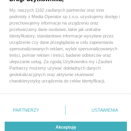
otwarty. „Po 62 latach przerwy znów mamy
»swój« sąd”
My, naszych 1162 zaufanych partnerów oraz inne
Wydawca mediów
lokalnych
podmioty z Media Operator sp z.o.o. uzyskujemy dostęp i
przechowujemy informacje na urządzeniu oraz
przetwarzamy dane osobowe, takie jak unikalne
identyfikatory, standardowe informacje wysyłane przez
urządzenie czy dane przeglądania w celu zapewniania
2 / 4
spersonalizowanych reklam, wybór spersonalizowanych
Nie zapomnij
Sąd Rejonowy w Czeladzi
treści, pomiar reklam i treści, badanie odbiorców oraz
zapoznać się z:
polityką prywatności
ulepszanie usług. Za zgodą Użytkownika my i Zaufani
Twoje
miasto
Skontakuj się
z nami
został oficjalnie otwarty2 jpg
Partnerzy możemy używać dokładnych danych
Piekary Śląskie
Kontakt
geolokalizacyjnych oraz aktywnie skanować
Chorzów
Redakcja
charakterystykę urządzenia do celów identyfikacji.
Tarnowskie Góry
Newsletter
Ruda Śląska
Reklama
Ponieważ cenimy Twoją prywatność, prosimy o zgodę na
Świętochłowice
korzystanie z tych technologii poprzez kliknięcie
Tychy
„Akceptuję”. Zgoda jest dobrowolna i zawsze możesz ją
Bytom
Katowice
zmienić/wycofać klikając przycisk ustawień prywatności
REKLAMA
PARTNERZY
USTAWIENIA
Gliwice
znajdujący się w lewym dolnym rogu strony
. Niektóre
Zabrze
Zagłębie
rodzaje przetwarzania danych nie wymagają zgody
użytkownika, ale masz prawo sprzeciwić się takiemu
Akceptuję