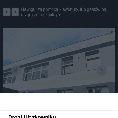
REKLAMA
Nawiguj za pomocą klawiatury, lub gestów na
urządzeniu mobilnym.
fot: Fot. Policja Będzin
Sąd Rejonowy w Czeladzi został oficjalnie
Drogi Użytkowniku,