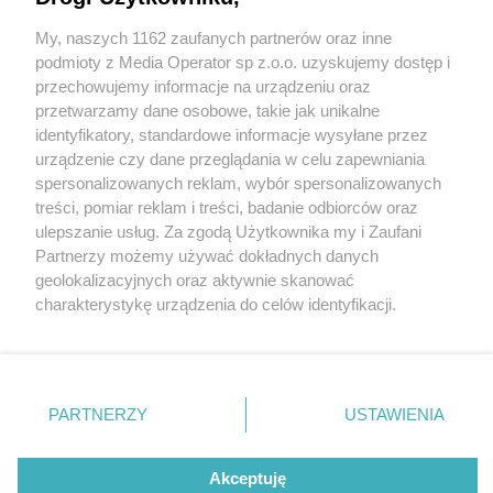
otwarty. „Po 62 latach przerwy znów mamy
»swój« sąd”
My, naszych 1162 zaufanych partnerów oraz inne
Wydawca mediów
lokalnych
podmioty z Media Operator sp z.o.o. uzyskujemy dostęp i
przechowujemy informacje na urządzeniu oraz
przetwarzamy dane osobowe, takie jak unikalne
identyfikatory, standardowe informacje wysyłane przez
urządzenie czy dane przeglądania w celu zapewniania
1 / 4
spersonalizowanych reklam, wybór spersonalizowanych
Nie zapomnij
Sąd Rejonowy w Czeladzi
treści, pomiar reklam i treści, badanie odbiorców oraz
zapoznać się z:
polityką prywatności
ulepszanie usług. Za zgodą Użytkownika my i Zaufani
Twoje
miasto
Skontakuj się
z nami
został oficjalnie otwarty
Partnerzy możemy używać dokładnych danych
Piekary Śląskie
Kontakt
geolokalizacyjnych oraz aktywnie skanować
Chorzów
Redakcja
charakterystykę urządzenia do celów identyfikacji.
Tarnowskie Góry
Newsletter
Ruda Śląska
Reklama
Ponieważ cenimy Twoją prywatność, prosimy o zgodę na
Świętochłowice
korzystanie z tych technologii poprzez kliknięcie
Tychy
„Akceptuję”. Zgoda jest dobrowolna i zawsze możesz ją
Bytom
Katowice
zmienić/wycofać klikając przycisk ustawień prywatności
REKLAMA
PARTNERZY
USTAWIENIA
Gliwice
znajdujący się w lewym dolnym rogu strony
. Niektóre
Zabrze
Zagłębie
rodzaje przetwarzania danych nie wymagają zgody
użytkownika, ale masz prawo sprzeciwić się takiemu
Akceptuję