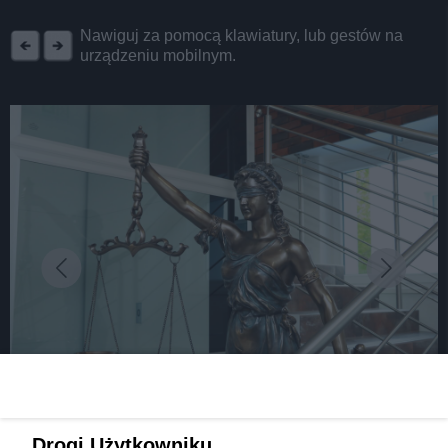
REKLAMA
Nawiguj za pomocą klawiatury, lub gestów na
urządzeniu mobilnym.
fot: Fot. FB/ Zbigniew Szaleniec
Sąd Rejonowy w Czeladzi został oficjalnie
Drogi Użytkowniku,