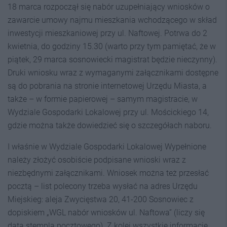
18 marca rozpoczął się nabór uzupełniający wniosków o
zawarcie umowy najmu mieszkania wchodzącego w skład
inwestycji mieszkaniowej przy ul. Naftowej. Potrwa do 2
kwietnia, do godziny 15.30 (warto przy tym pamiętać, że w
piątek, 29 marca sosnowiecki magistrat będzie nieczynny).
Druki wniosku wraz z wymaganymi załącznikami dostępne
są do pobrania na stronie internetowej Urzędu Miasta, a
także – w formie papierowej – samym magistracie, w
Wydziale Gospodarki Lokalowej przy ul. Mościckiego 14,
gdzie można także dowiedzieć się o szczegółach naboru.
I właśnie w Wydziale Gospodarki Lokalowej Wypełnione
należy złożyć osobiście podpisane wnioski wraz z
niezbędnymi załącznikami. Wniosek można też przesłać
pocztą – list polecony trzeba wysłać na adres Urzędu
Miejskieg: aleja Zwycięstwa 20, 41-200 Sosnowiec z
dopiskiem „WGL nabór wniosków ul. Naftowa” (liczy się
data stempla pocztowego). Z kolei wszystkie informacje