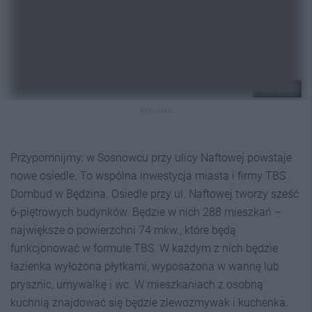
Mat. pras.
REKLAMA
Przypomnijmy: w Sosnowcu przy ulicy Naftowej powstaje
nowe osiedle. To wspólna inwestycja miasta i firmy TBS
Dombud w Będzina. Osiedle przy ul. Naftowej tworzy sześć
6-piętrowych budynków. Będzie w nich 288 mieszkań –
największe o powierzchni 74 mkw., które będą
funkcjonować w formule TBS. W każdym z nich będzie
łazienka wyłożona płytkami, wyposażona w wannę lub
prysznic, umywalkę i wc. W mieszkaniach z osobną
kuchnią znajdować się będzie zlewozmywak i kuchenka.