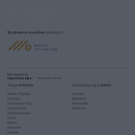
Wydawca mediów
lokalnych
Nie zapomnij
zapoznać się z:
polityką prywatności
Twoje
miasto
Skontakuj się
z nami
Piekary Śląskie
Kontakt
Chorzów
Redakcja
Tarnowskie Góry
Newsletter
Ruda Śląska
Reklama
Świętochłowice
Tychy
Bytom
Katowice
Gliwice