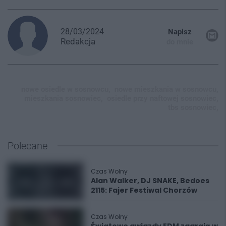
28/03/2024
Napisz
Redakcja
do mnie
nowe osiedle w sosnowcu,
nowe mieszkania w sosnowcu,
mieszkania sosnowiec,
osiedle przy naftowej sosnowiec,
tbs sosnowiec,
Polecane
Czas Wolny
Alan Walker, DJ SNAKE, Bedoes
2115: Fajer Festiwal Chorzów
Czas Wolny
Światowe gwiazdy EDM zagrają w