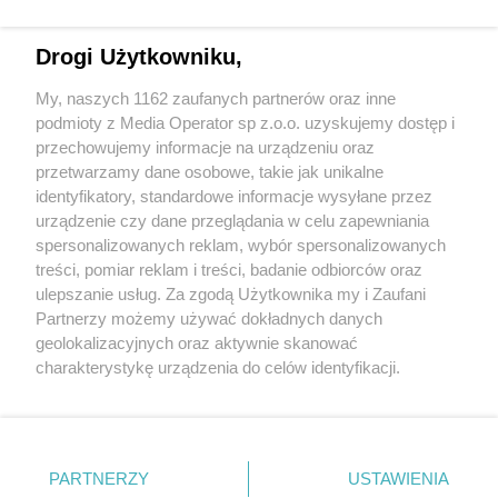
Drogi Użytkowniku,
My, naszych 1162 zaufanych partnerów oraz inne
podmioty z Media Operator sp z.o.o. uzyskujemy dostęp i
przechowujemy informacje na urządzeniu oraz
Wróć do strony głównej
przetwarzamy dane osobowe, takie jak unikalne
identyfikatory, standardowe informacje wysyłane przez
ślązag.pl
urządzenie czy dane przeglądania w celu zapewniania
spersonalizowanych reklam, wybór spersonalizowanych
treści, pomiar reklam i treści, badanie odbiorców oraz
0
%
ulepszanie usług. Za zgodą Użytkownika my i Zaufani
Partnerzy możemy używać dokładnych danych
geolokalizacyjnych oraz aktywnie skanować
charakterystykę urządzenia do celów identyfikacji.
Ponieważ cenimy Twoją prywatność, prosimy o zgodę na
korzystanie z tych technologii poprzez kliknięcie
„Akceptuję”. Zgoda jest dobrowolna i zawsze możesz ją
zmienić/wycofać klikając przycisk ustawień prywatności
PARTNERZY
USTAWIENIA
znajdujący się w lewym dolnym rogu strony
. Niektóre