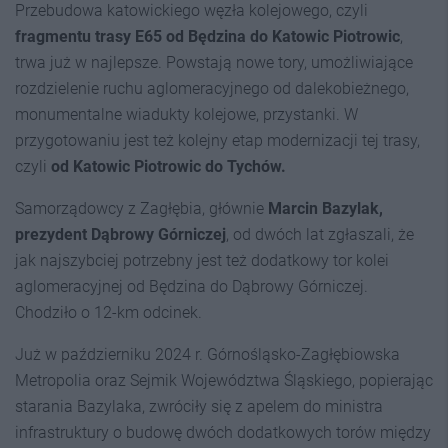
Przebudowa katowickiego węzła kolejowego, czyli
fragmentu trasy E65 od Będzina do Katowic Piotrowic
,
trwa już w najlepsze. Powstają nowe tory, umożliwiające
rozdzielenie ruchu aglomeracyjnego od dalekobieżnego,
monumentalne wiadukty kolejowe, przystanki. W
przygotowaniu jest też kolejny etap modernizacji tej trasy,
czyli
od Katowic Piotrowic do Tychów.
Samorządowcy z Zagłębia, głównie
Marcin Bazylak,
prezydent Dąbrowy Górniczej
, od dwóch lat zgłaszali, że
jak najszybciej potrzebny jest też dodatkowy tor kolei
aglomeracyjnej od Będzina do Dąbrowy Górniczej.
Chodziło o 12-km odcinek.
Już w październiku 2024 r. Górnośląsko-Zagłębiowska
Metropolia oraz Sejmik Województwa Śląskiego, popierając
starania Bazylaka, zwróciły się z apelem do ministra
infrastruktury o budowę dwóch dodatkowych torów między