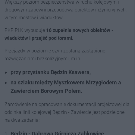
Większy poziom bezpieczeństwa w ruchu kolejowym i
drogowym zapewni przebudowa obiektów inżynieryjnych,
w tym mostów i wiaduktów.
PKP PLK wybuduje
16 zupełnie nowych obiektów -
wiaduktów i przejść pod torami.
Przejazdy w poziomie szyn zostaną zastąpione
rozwiązaniami bezkolizyjnymi, m.in.
przy przystanku Będzin Ksawera,
na szlaku między Myszkowem Mrzygłodem a
Zawierciem Borowym Polem.
Zamówienie na opracowanie dokumentacji projektowej dla
odcinka linii kolejowej Będzin - Zawiercie jest podzielone
na dwa zadania:
Będzin - Dąbrowa Górnicza Ząbkowice,