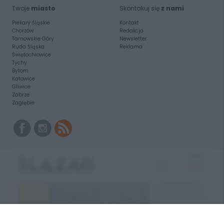
Twoje
miasto
Skontakuj się
z nami
Piekary Śląskie
Kontakt
Chorzów
Redakcja
Tarnowskie Góry
Newsletter
Ruda Śląska
Reklama
Świętochłowice
Tychy
Bytom
Katowice
Gliwice
Zabrze
Zagłębie