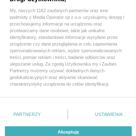
Więcej torów kolejowych między Będzinem a
Zawierciem
My, naszych 1162 zaufanych partnerów oraz inne
Wydawca mediów
lokalnych
podmioty z Media Operator sp z.o.o. uzyskujemy dostęp i
przechowujemy informacje na urządzeniu oraz
przetwarzamy dane osobowe, takie jak unikalne
identyfikatory, standardowe informacje wysyłane przez
urządzenie czy dane przeglądania w celu zapewniania
4 / 9
spersonalizowanych reklam, wybór spersonalizowanych
Nie zapomnij
Wiadukt kolejowy na ul
treści, pomiar reklam i treści, badanie odbiorców oraz
zapoznać się z:
polityką prywatności
ulepszanie usług. Za zgodą Użytkownika my i Zaufani
Twoje
miasto
Skontakuj się
z nami
Granicznej w Katowicach
Partnerzy możemy używać dokładnych danych
Piekary Śląskie
Kontakt
geolokalizacyjnych oraz aktywnie skanować
Chorzów
Redakcja
charakterystykę urządzenia do celów identyfikacji.
Tarnowskie Góry
Newsletter
Ruda Śląska
Reklama
Ponieważ cenimy Twoją prywatność, prosimy o zgodę na
Świętochłowice
korzystanie z tych technologii poprzez kliknięcie
Tychy
„Akceptuję”. Zgoda jest dobrowolna i zawsze możesz ją
Bytom
Katowice
zmienić/wycofać klikając przycisk ustawień prywatności
REKLAMA
PARTNERZY
USTAWIENIA
Gliwice
znajdujący się w lewym dolnym rogu strony
. Niektóre
Zabrze
Zagłębie
rodzaje przetwarzania danych nie wymagają zgody
użytkownika, ale masz prawo sprzeciwić się takiemu
Akceptuję