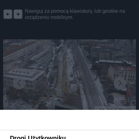
REKLAMA
Nawiguj za pomocą klawiatury, lub gestów na
urządzeniu mobilnym.
fot: Jakub Hrycyk
Prośby samorządowców z Zagłębia wysłuchane!
Drogi Użytkowniku,