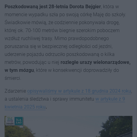
Po
szkodowaną
jest 28-letnia Dorota Bejgier
, która w
momencie wypadku szła po swoją córkę Maję do szkoły.
Świadkowie mówią, że codziennie pokonywała drogę,
której ok. 70-100 metrów biegnie szerokim poboczem
wzdłuż ruchliwej trasy. Mimo prawdopodobnego
poruszania się w bezpiecznej odległości od jezdni,
uderzenie pojazdu odrzuciło poszkodowaną o kilka
metrów, powodując u niej
rozległe urazy wielonarządowe,
w tym mózgu
, które w konsekwencji doprowadziły do
śmierci.
Zdarzenie
opisywaliśmy w artykule z 18 grudnia 2024 roku
,
a ustalenia śledztwa i sprawy immunitetu
w artykule z 9
kwietnia 2025 roku
.