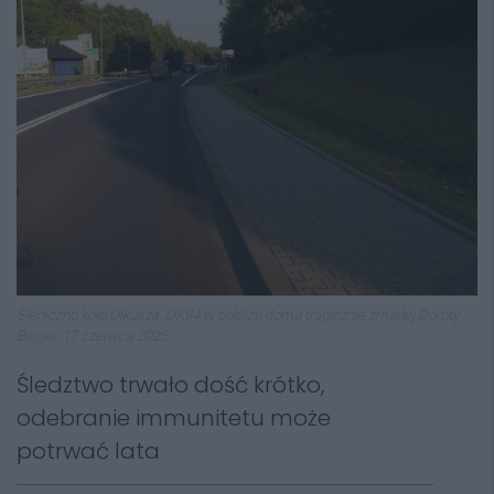
Sieniczno koło Olkusza. DK94 w pobliżu domu tragicznie zmarłej Doroty
Bejger. 17 czerwca 2025.
Śledztwo trwało dość krótko,
odebranie immunitetu może
potrwać lata