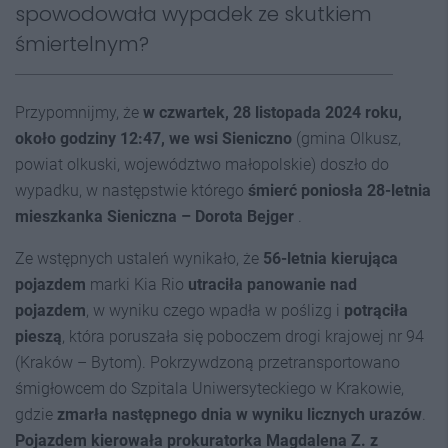
spowodowała wypadek ze skutkiem
śmiertelnym?
Przypomnijmy, że
w czwartek, 28 listopada 2024 roku,
około godziny 12:47, we wsi Sieniczno
(gmina Olkusz,
powiat olkuski, województwo małopolskie) doszło do
wypadku, w następstwie którego
śmierć poniosła 28-letnia
mieszkanka Sieniczna – Dorota Bejger
.
Ze wstępnych ustaleń wynikało, że
56-letnia kierująca
pojazdem
marki Kia Rio
utraciła panowanie nad
pojazdem
, w wyniku czego wpadła w poślizg i
potrąciła
pieszą
, która poruszała się poboczem drogi krajowej nr 94
(Kraków – Bytom). Pokrzywdzoną przetransportowano
śmigłowcem do Szpitala Uniwersyteckiego w Krakowie,
gdzie
zmarła
następnego dnia
w wyniku licznych urazów
.
Pojazdem kierowała prokuratorka Magdalena Z. z