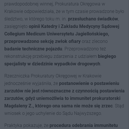
prawdopodobnej winnej, Prokuratura Okręgowa w
Krakowie odpowiedziała, że w tym czasie prowadzone było
śledztwo, w którego toku m. in.
przesłuchano świadków
,
zasięgnięto
opinii Katedry i Zakładu Medycyny Sądowej
C
ollegium
M
edicum
U
niwersytetu
J
agiellońskiego,
przeprowadzono sekcję zwłok ofiary
oraz zlecono
badanie techniczne pojazdu
. Przeprowadzono też
rekonstrukcję przebiegu zdarzenia z udziałem
biegł
ego
specjalisty w dziedzinie wypadków drogowych
.
Rzeczniczka Prokuratury Okręgowej w Krakowie
jednocześnie wyjaśniła, że
postanowienie o postawieniu
zarzutów nie jest równoznaczne z czynnością postawienia
zarzutów, gdyż uniemożliwia to immunitet prokuratorski
Magdaleny Z., którego ona sama nie może się zrzec
. Stąd
wniosek o jego uchylenie do Sądu Najwyższego.
Praktyka pokazuje, że
procedura odebrania immunitetu