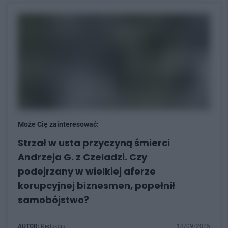
Może Cię zainteresować:
Strzał w usta przyczyną śmierci
Andrzeja G. z Czeladzi. Czy
podejrzany w wielkiej aferze
korupcyjnej biznesmen, popełnił
samobójstwo?
AUTOR:
Redakcja
18/09/2025