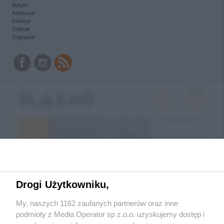
Bytom
Katowice
Gliwice
Zabrze
Zagłębie
Drogi Użytkowniku,
My, naszych 1162 zaufanych partnerów oraz inne
podmioty z Media Operator sp z.o.o. uzyskujemy dostęp i