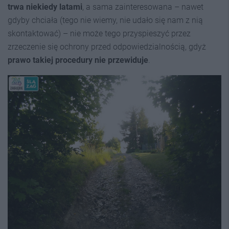
trwa niekiedy latami
, a sama zainteresowana – nawet
gdyby chciała (tego nie wiemy, nie udało się nam z nią
skontaktować) – nie może tego przyspieszyć przez
zrzeczenie się ochrony przed odpowiedzialnością, gdyż
prawo takiej procedury nie przewiduj
e
.