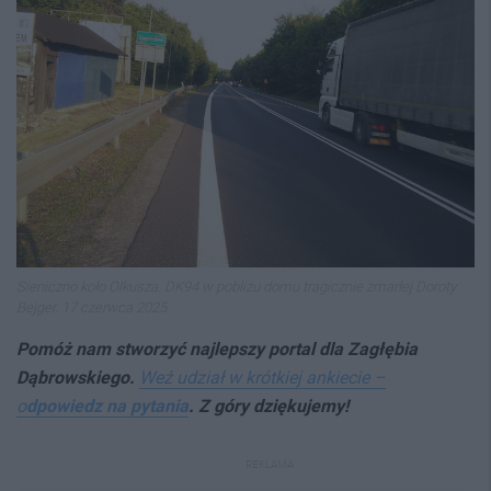
Sieniczno koło Olkusza. DK94 w pobliżu domu tragicznie zmarłej Doroty
Bejger. 17 czerwca 2025.
Pomóż nam stworzyć najlepszy p
ortal dla Zagłębia
Dąbrowskiego.
Weź udział w krótkiej ankiecie –
o
dpowiedz na pytania
. Z góry dziękujemy!
REKLAMA