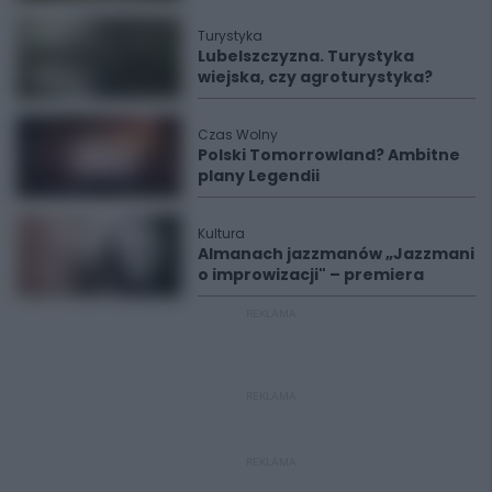
Turystyka
Lubelszczyzna. Turystyka
wiejska, czy agroturystyka?
Czas Wolny
Polski Tomorrowland? Ambitne
plany Legendii
Kultura
Almanach jazzmanów „Jazzmani
o improwizacji" – premiera
REKLAMA
REKLAMA
REKLAMA