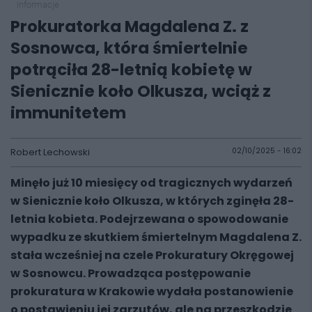
informacje
Prokuratorka Magdalena Z. z
Sosnowca, która śmiertelnie
potrąciła 28-letnią kobietę w
Sienicznie koło Olkusza, wciąż z
immunitetem
Robert Lechowski
02/10/2025 - 16:02
Minęło już 10 miesięcy od tragicznych wydarzeń
w Sienicznie koło Olkusza, w których zginęła 28-
letnia kobieta. Podejrzewana o spowodowanie
wypadku ze skutkiem śmiertelnym Magdalena Z.
stała wcześniej na czele Prokuratury Okręgowej
w Sosnowcu. Prowadząca postępowanie
prokuratura w Krakowie wydała postanowienie
o postawieniu jej zarzutów, ale na przeszkodzie