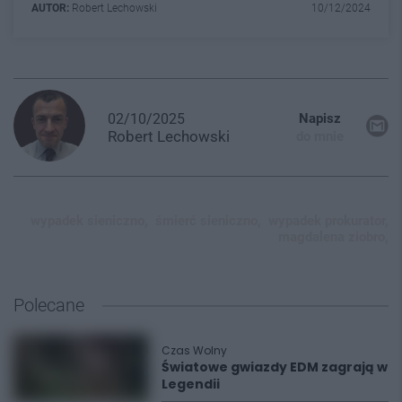
AUTOR:
Robert Lechowski
10/12/2024
02/10/2025
Napisz
Robert
Lechowski
do mnie
wypadek sieniczno,
śmierć sieniczno,
wypadek prokurator,
magdalena ziobro,
Polecane
Czas Wolny
Światowe gwiazdy EDM zagrają w
Legendii