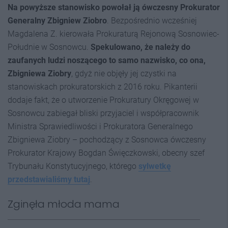
Na powyższe stanowisko powołał ją ówczesny Prokurator
Generalny Zbigniew Ziobro
. Bezpośrednio wcześniej
Magdalena Z. kierowała Prokuraturą Rejonową Sosnowiec-
Południe w Sosnowcu.
Spekulowano, że należy do
zaufanych ludzi noszącego to samo nazwisko, co ona,
Zbigniewa Ziobry
, gdyż nie objęły jej czystki na
stanowiskach prokuratorskich z 2016 roku. Pikanterii
dodaje fakt, że o utworzenie Prokuratury Okręgowej w
Sosnowcu zabiegał bliski przyjaciel i współpracownik
Ministra Sprawiedliwości i Prokuratora Generalnego
Zbigniewa Ziobry – pochodzący z Sosnowca ówczesny
Prokurator Krajowy Bogdan Święczkowski, obecny szef
Trybunału Konstytucyjnego, którego
sylwetkę
przedstawialiśmy tutaj
.
Zginęła młoda mama